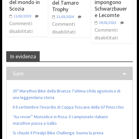
del mondo in
impongono
del Tamaro
Scozia
Schwarzbauer
Trophy
e Lecomte
11/02/2019
21/03/2024
Commenti
24/02/2023
Commenti
Commenti
disabilitati
disabilitati
disabilitati
In evidenza
Gare
35ª Marathon Bike della Brianza: l’ultima sfida agonistica di
una leggendaria storia
Il 6 settembre l’esordio di Coppa Toscana della Gf Pinocchio
“Au revoir” Monselice in Rosa. Il campionato italiano
marathon passa a Gallio
Si chiude il Prealpi Bike Challenge: buona la prima