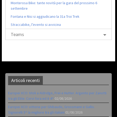
Monterosa Bike: tante novità per la gara del prossimo 6
settembre
Fontana e Nisi si aggiudicano la 31a Troi Trek
Straccabike, l’evento si avvicina
Teams
Articoli recenti
Europei XCO: titoli a Aldridge, Frei e Hutter. Argento per Zanotti
tra gli Elite. Corvi fora ed è 4^
02/08/2026
Europei XCO: vittorie per Ghibaudo, Grossmann e Gallis.
Signorelli 5^ la migliore tra gli italiani
01/08/2026