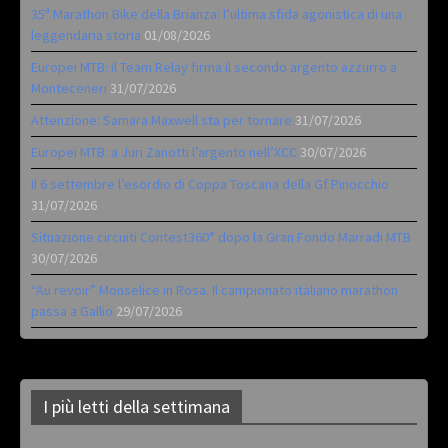
35ª Marathon Bike della Brianza: l’ultima sfida agonistica di una
leggendaria storia
01/08/2026
Europei MTB: il Team Relay firma il secondo argento azzurro a
Monteceneri
31/07/2026
Attenzione: Samara Maxwell sta per tornare
31/07/2026
Europei MTB: a Juri Zanotti l’argento nell’XCC
30/07/2026
Il 6 settembre l’esordio di Coppa Toscana della Gf Pinocchio
31/07/2026
Situazione circuiti Contest360° dopo la Gran Fondo Marradi MTB
30/07/2026
“Au revoir” Monselice in Rosa. Il campionato italiano marathon
passa a Gallio
29/07/2026
I più letti della settimana