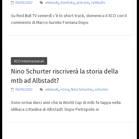
,
,
,
05/05/2022
albstadt
Koretzky
pidcock
redbulltv
Su Red Bull TV venerdì c’è lo short track, domenica il XCO con il
commento di Marco Aurelio Fontana Dopo
XCO Internazionali
Nino Schurter riscriverà la storia della
mtb ad Albstadt?
,
,
,
04/05/2022
albstadt
n1no
Nino Schurter
schurter
Sono ormai dieci anni che la World Cup di mtb fa tappa nella
idilliaca cittadina di Albstadt. Dopo Petropolis in