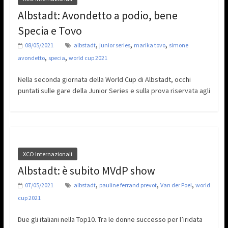
Albstadt: Avondetto a podio, bene
Specia e Tovo
,
,
,
08/05/2021
albstadt
junior series
marika tovo
simone
,
,
avondetto
specia
world cup 2021
Nella seconda giornata della World Cup di Albstadt, occhi
puntati sulle gare della Junior Series e sulla prova riservata agli
XCO Internazionali
Albstadt: è subito MVdP show
,
,
,
07/05/2021
albstadt
pauline ferrand prevot
Van der Poel
world
cup 2021
Due gli italiani nella Top10. Tra le donne successo per l’iridata