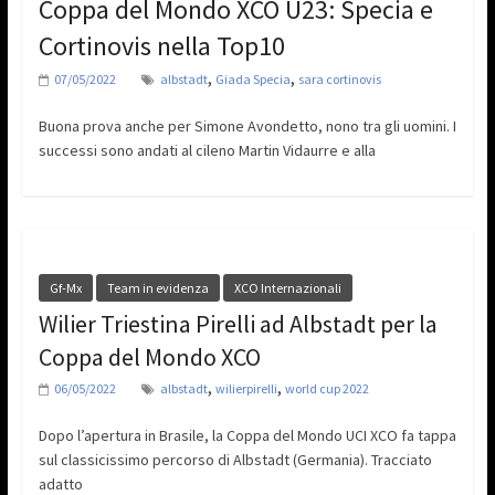
Coppa del Mondo XCO U23: Specia e
Cortinovis nella Top10
,
,
07/05/2022
albstadt
Giada Specia
sara cortinovis
Buona prova anche per Simone Avondetto, nono tra gli uomini. I
successi sono andati al cileno Martin Vidaurre e alla
Gf-Mx
Team in evidenza
XCO Internazionali
Wilier Triestina Pirelli ad Albstadt per la
Coppa del Mondo XCO
,
,
06/05/2022
albstadt
wilierpirelli
world cup 2022
Dopo l’apertura in Brasile, la Coppa del Mondo UCI XCO fa tappa
sul classicissimo percorso di Albstadt (Germania). Tracciato
adatto