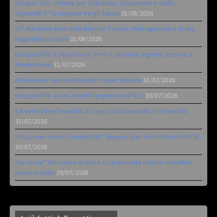
Europei XCO: vittorie per Ghibaudo, Grossmann e Gallis.
Signorelli 5^ la migliore tra gli italiani
01/08/2026
35ª Marathon Bike della Brianza: l’ultima sfida agonistica di una
leggendaria storia
01/08/2026
Europei MTB: il Team Relay firma il secondo argento azzurro a
Monteceneri
31/07/2026
Attenzione: Samara Maxwell sta per tornare
31/07/2026
Europei MTB: a Juri Zanotti l’argento nell’XCC
30/07/2026
Il 6 settembre l’esordio di Coppa Toscana della Gf Pinocchio
31/07/2026
Situazione circuiti Contest360° dopo la Gran Fondo Marradi MTB
30/07/2026
“Au revoir” Monselice in Rosa. Il campionato italiano marathon
passa a Gallio
29/07/2026