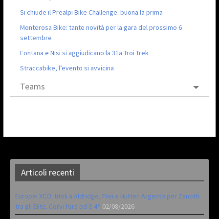
Si chiude il Prealpi Bike Challenge: buona la prima
Monterosa Bike: tante novità per la gara del prossimo 6
settembre
Fontana e Nisi si aggiudicano la 31a Troi Trek
Straccabike, l’evento si avvicina
Teams
Articoli recenti
Europei XCO: titoli a Aldridge, Frei e Hutter. Argento per Zanotti
tra gli Elite. Corvi fora ed è 4^
02/08/2026