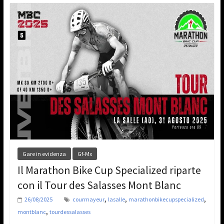
Gare in evidenza
Gf-Mx
Il Marathon Bike Cup Specialized riparte
con il Tour des Salasses Mont Blanc
,
,
,
26/08/2025
courmayeur
lasalle
marathonbikecupspecialized
,
montblanc
tourdessalasses