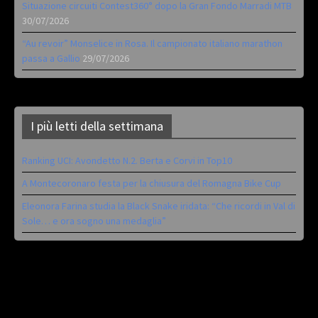
Situazione circuiti Contest360° dopo la Gran Fondo Marradi MTB
30/07/2026
“Au revoir” Monselice in Rosa. Il campionato italiano marathon
passa a Gallio
29/07/2026
I più letti della settimana
Ranking UCI: Avondetto N.2. Berta e Corvi in Top10
A Montecoronaro festa per la chiusura del Romagna Bike Cup
Eleonora Farina studia la Black Snake iridata: “Che ricordi in Val di
Sole… e ora sogno una medaglia”