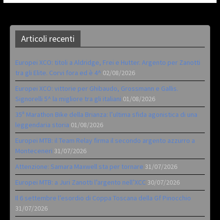
Articoli recenti
Europei XCO: titoli a Aldridge, Frei e Hutter. Argento per Zanotti
tra gli Elite. Corvi fora ed è 4^
02/08/2026
Europei XCO: vittorie per Ghibaudo, Grossmann e Gallis.
Signorelli 5^ la migliore tra gli italiani
01/08/2026
35ª Marathon Bike della Brianza: l’ultima sfida agonistica di una
leggendaria storia
01/08/2026
Europei MTB: il Team Relay firma il secondo argento azzurro a
Monteceneri
31/07/2026
Attenzione: Samara Maxwell sta per tornare
31/07/2026
Europei MTB: a Juri Zanotti l’argento nell’XCC
30/07/2026
Il 6 settembre l’esordio di Coppa Toscana della Gf Pinocchio
31/07/2026