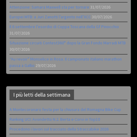
Attenzione: Samara Maxwell sta per tornare
31/07/2026
Europei MTB: a Juri Zanotti l’argento nell’XCC
30/07/2026
Il 6 settembre l’esordio di Coppa Toscana della Gf Pinocchio
31/07/2026
Situazione circuiti Contest360° dopo la Gran Fondo Marradi MTB
30/07/2026
“Au revoir” Monselice in Rosa. Il campionato italiano marathon
passa a Gallio
29/07/2026
I più letti della settimana
A Montecoronaro festa per la chiusura del Romagna Bike Cup
Ranking UCI: Avondetto N.2. Berta e Corvi in Top10
Procedono i lavori sul tracciato della Straccabike 2026