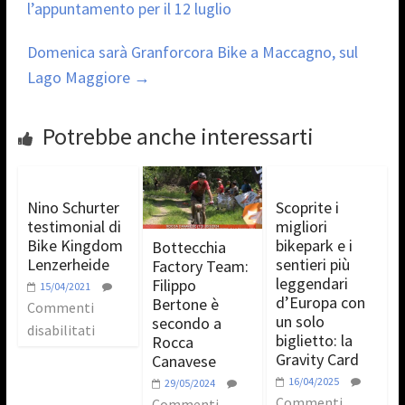
l’appuntamento per il 12 luglio
Domenica sarà Granforcora Bike a Maccagno, sul
Lago Maggiore
→
Potrebbe anche interessarti
Nino Schurter
Scoprite i
testimonial di
migliori
Bike Kingdom
bikepark e i
Bottecchia
Lenzerheide
sentieri più
Factory Team:
leggendari
Filippo
15/04/2021
d’Europa con
Bertone è
Commenti
un solo
secondo a
disabilitati
biglietto: la
Rocca
Gravity Card
Canavese
16/04/2025
29/05/2024
Commenti
Commenti