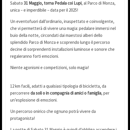
Sabato
31 Maggio, torna Pedala coi Lupi
, al Parco di Monza,
unica – e imperdibile – data per il 2025!
Un eventofuori dall’ordinario, inaspettato e coinvolgente,
che vi permetterà di vivere una magia: pedalare immersi nel
buio della notte, circondati dai maestosi alberi dello
splendido Parco di Monza e scoprendo lungo il percorso
decine di sorprendenti installazioni luminose e sonore che
regaleranno forti emozioni.
Niente agonismi e competizioni, solo magia!
12 km facili, adatti a qualsiasi tipologia di bicicletta, da
percorrere
da soli o in compagnia di amici o famiglia
, per
un’esplosione di emozioni.
Un percorso onirico che ognuno potrà vivere da
protagonista!
La notte di Sabato 31 Maggio è quindi d’obbligo accendere i