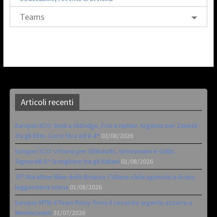
Teams
Articoli recenti
Europei XCO: titoli a Aldridge, Frei e Hutter. Argento per Zanotti
tra gli Elite. Corvi fora ed è 4^
02/08/2026
Europei XCO: vittorie per Ghibaudo, Grossmann e Gallis.
Signorelli 5^ la migliore tra gli italiani
01/08/2026
35ª Marathon Bike della Brianza: l’ultima sfida agonistica di una
leggendaria storia
01/08/2026
Europei MTB: il Team Relay firma il secondo argento azzurro a
Monteceneri
31/07/2026