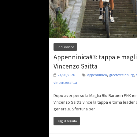
Endurance
Appenninica#3: tappa e magli
Vincenzo Saitta
,
,
24/06/2026
appenninica
greetesteinburg
vincenzosaitta
Dopo aver perso la Maglia Blu-Barbieri PNK ier
Vincenzo Saitta vince la tappa e torna leader 
generale. Sfortuna per
Leggi il seguito