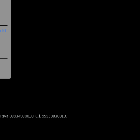
a Gf
) P.Iva 08934930010. C.f. 95559830013.