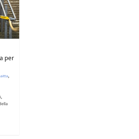
a per
,
saitta
i,
della