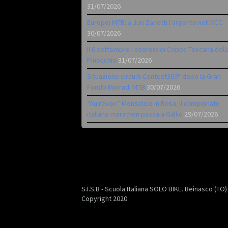
31/07/2026
Europei MTB: a Juri Zanotti l’argento nell’XCC
30/07/2026
Il 6 settembre l’esordio di Coppa Toscana dell
Pinocchio
31/07/2026
Situazione circuiti Contest360° dopo la Gran
Fondo Marradi MTB
30/07/2026
“Au revoir” Monselice in Rosa. Il campionato
italiano marathon passa a Gallio
29/07/2026
S.I.S.B - Scuola Italiana SOLO BIKE. Beinasco (TO
Copyright 2020