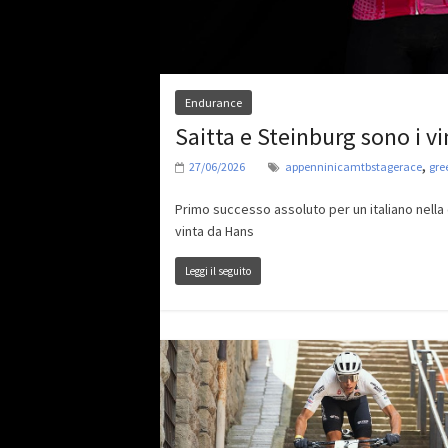
Endurance
Saitta e Steinburg sono i v
,
27/06/2026
appenninicamtbstagerace
gre
Primo successo assoluto per un italiano nella c
vinta da Hans
Leggi il seguito