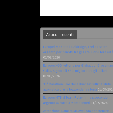
Articoli recenti
Europei XCO: titoli a Aldridge, Frei e Hutter.
Argento per Zanotti tra gli Elite. Corvi fora ed 
02/08/2026
Europei XCO: vittorie per Ghibaudo, Grossman
Gallis. Signorelli 5^ la migliore tra gli italiani
01/08/2026
35ª Marathon Bike della Brianza: l’ultima sfida
agonistica di una leggendaria storia
01/08/202
Europei MTB: il Team Relay firma il secondo
argento azzurro a Monteceneri
31/07/2026
Attenzione: Samara Maxwell sta per tornare