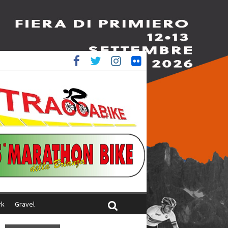
è 4^
ani
rk
Gravel