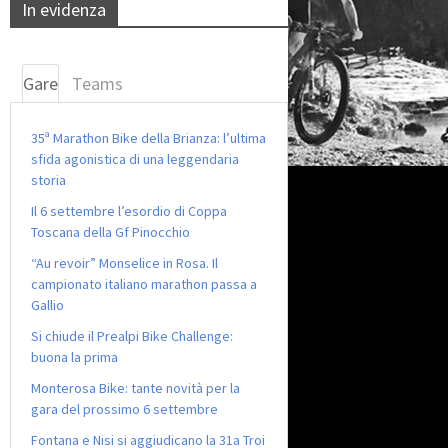
In evidenza
Gare
Teams
35ª Marathon Bike della Brianza: l’ultima
sfida agonistica di una leggendaria
storia
Il 6 settembre l’esordio di Coppa
Toscana della Gf Pinocchio
“Au revoir” Monselice in Rosa. Il
campionato italiano marathon passa a
Gallio
Si chiude il Prealpi Bike Challenge:
buona la prima
Monterosa Bike: tante novità per la
gara del prossimo 6 settembre
Fontana e Nisi si aggiudicano la 31a Troi