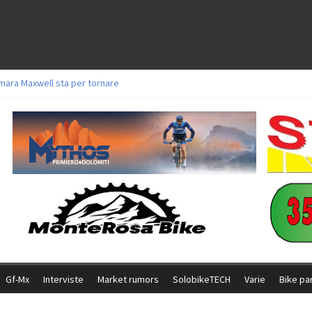
mara Maxwell sta per tornare
oli a Aldridge, Frei e Hutter. Argento per Zanotti tra gli Elite. Corvi fora ed 
torie per Ghibaudo, Grossmann e Gallis. Signorelli 5^ la migliore tra gli itali
ke della Brianza: l’ultima sfida agonistica di una leggendaria storia
l Team Relay firma il secondo argento azzurro a Monteceneri
Gf-Mx
Interviste
Market rumors
SolobikeTECH
Varie
Bike pa