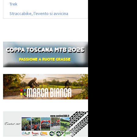
Trek
Straccabike, l’evento si avvicina