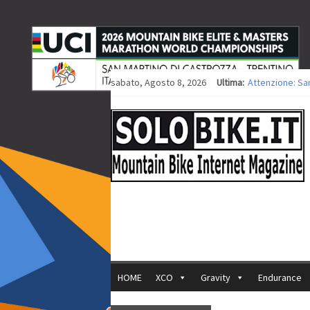
sabato, Agosto 8, 2026
Ultima:
Attenzione: Sa
Europei XCO: tit
Europei XCO: vit
35ª Marathon Bi
Europei MTB: i
HOME
XCO
Gravity
Endurance