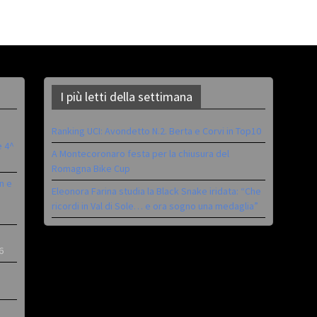
I più letti della settimana
Ranking UCI: Avondetto N.2. Berta e Corvi in Top10
è 4^
A Montecoronaro festa per la chiusura del
Romagna Bike Cup
n e
Eleonora Farina studia la Black Snake iridata: “Che
ricordi in Val di Sole… e ora sogno una medaglia”
6