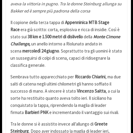
aveva la vittoria in pugno. Tra le donne Steinburg allunga su
Bakker ed è sempre più padrona della corsa
Il copione della terza tappa di
Appenninica MTB Stage
Race
era già scritto: corta, esplosiva e ricca di insidie. Così è
stato sui
38 km e 1.500 metri di dislivello
della
Monte Cimone
Challenge
,
un anello intorno a Riolunato andato in
scena
mercoledì 24 giugno
. Soprattutto tra gli uomini è stato
un susseguirsi di colpi di scena, capaci di ridisegnare la
classifica generale.
Sembrava tutto apparecchiato per
Riccardo Chiarini
, ma due
salti di catena negli ultimi chilometri gli hanno soffiato il
successo di mano. A vincere è stato
Vincenzo Saitta
, a cui la
sorte ha restituito quanto aveva tolto ieri. Il siciliano ha
conquistato la tappa, riprendendo la maglia di leader
firmata
Barbieri PNK
e incrementando il vantaggio sui rivali.
Tra le donne si è assistito invece all’allungo di
Greete
Steinburg
. Dopo aver indossato la maglia di leader ieri,