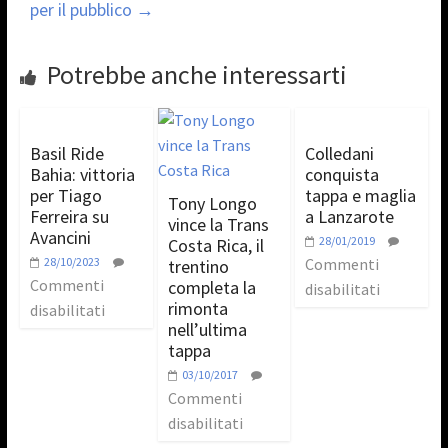
per il pubblico
→
Potrebbe anche interessarti
Basil Ride
Colledani
Bahia: vittoria
conquista
per Tiago
tappa e maglia
Tony Longo
Ferreira su
a Lanzarote
vince la Trans
Avancini
28/01/2019
Costa Rica, il
28/10/2023
Commenti
trentino
Commenti
completa la
disabilitati
rimonta
disabilitati
nell’ultima
tappa
03/10/2017
Commenti
disabilitati