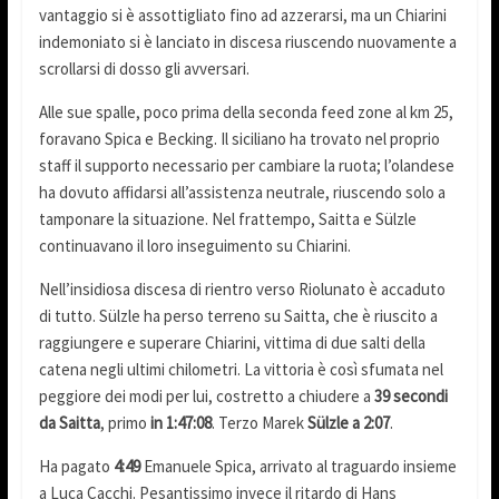
vantaggio si è assottigliato fino ad azzerarsi, ma un Chiarini
indemoniato si è lanciato in discesa riuscendo nuovamente a
scrollarsi di dosso gli avversari.
Alle sue spalle, poco prima della seconda feed zone al km 25,
foravano Spica e Becking. Il siciliano ha trovato nel proprio
staff il supporto necessario per cambiare la ruota; l’olandese
ha dovuto affidarsi all’assistenza neutrale, riuscendo solo a
tamponare la situazione. Nel frattempo, Saitta e Sülzle
continuavano il loro inseguimento su Chiarini.
Nell’insidiosa discesa di rientro verso Riolunato è accaduto
di tutto. Sülzle ha perso terreno su Saitta, che è riuscito a
raggiungere e superare Chiarini, vittima di due salti della
catena negli ultimi chilometri. La vittoria è così sfumata nel
peggiore dei modi per lui, costretto a chiudere a
39 secondi
da Saitta
, primo
in 1:47:08
. Terzo Marek
Sülzle a 2:07
.
Ha pagato
4:49
Emanuele Spica, arrivato al traguardo insieme
a Luca Cacchi. Pesantissimo invece il ritardo di Hans