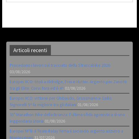
Articoli recenti
Procedono i lavori sul tracciato della Straccabike 2026
03/08/2026
Europei XCO: titoli a Aldridge, Frei e Hutter. Argento per Zanotti
tra gli Elite. Corvi fora ed è 4^
02/08/2026
Europei XCO: vittorie per Ghibaudo, Grossmann e Gallis.
Signorelli 5^ la migliore tra gli italiani
01/08/2026
35ª Marathon Bike della Brianza: l’ultima sfida agonistica di una
leggendaria storia
01/08/2026
Europei MTB: il Team Relay firma il secondo argento azzurro a
Monteceneri
31/07/2026