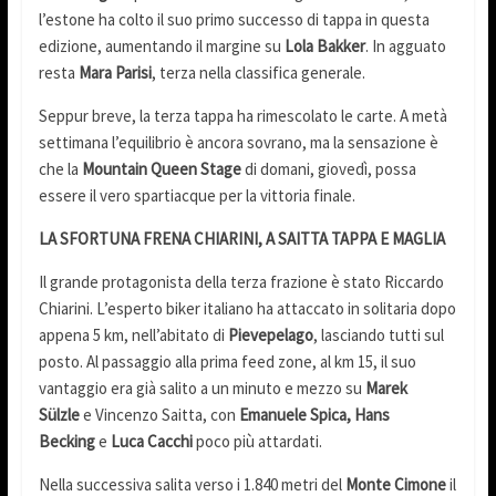
l’estone ha colto il suo primo successo di tappa in questa
edizione, aumentando il margine su
Lola Bakker
. In agguato
resta
Mara Parisi
, terza nella classifica generale.
Seppur breve, la terza tappa ha rimescolato le carte. A metà
settimana l’equilibrio è ancora sovrano, ma la sensazione è
che la
Mountain Queen Stage
di domani, giovedì, possa
essere il vero spartiacque per la vittoria finale.
LA SFORTUNA FRENA CHIARINI, A SAITTA TAPPA E MAGLIA
Il grande protagonista della terza frazione è stato Riccardo
Chiarini. L’esperto biker italiano ha attaccato in solitaria dopo
appena 5 km, nell’abitato di
Pievepelago
, lasciando tutti sul
posto. Al passaggio alla prima feed zone, al km 15, il suo
vantaggio era già salito a un minuto e mezzo su
Marek
Sülzle
e Vincenzo Saitta, con
Emanuele Spica, Hans
Becking
e
Luca Cacchi
poco più attardati.
Nella successiva salita verso i 1.840 metri del
Monte Cimone
il