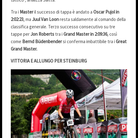
Tra i
Master
il successo di tappa è andato a
Oscar Pujol in
2:02:23
, ma
Juul Van Loon
resta saldamente al comando della
classifica generale. Terzo successo consecutivo su tre
tappe per
Jon Roberts
tra i
Grand Master in 2:09:36
, così
come
Bernd Büdenbender
si conferma imbattibile tra i
Great
Grand Master.
VITTORIA E ALLUNGO PER STEINBURG