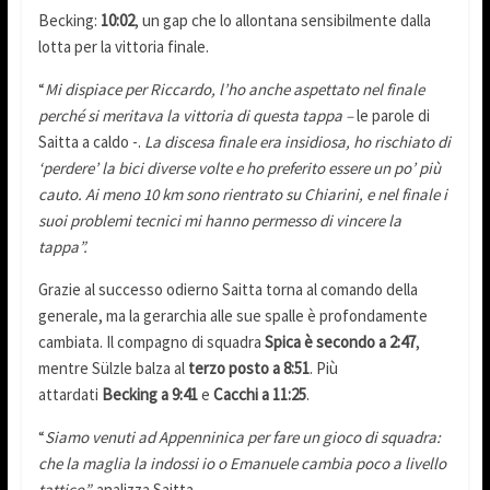
Becking:
10:02
, un gap che lo allontana sensibilmente dalla
lotta per la vittoria finale.
“
Mi dispiace per Riccardo, l’ho anche aspettato nel finale
perché si meritava la vittoria di questa tappa –
le parole di
Saitta a caldo -.
La discesa finale era insidiosa, ho rischiato di
‘perdere’ la bici diverse volte e ho preferito essere un po’ più
cauto. Ai meno 10 km sono rientrato su Chiarini, e nel finale i
suoi problemi tecnici mi hanno permesso di vincere la
tappa”.
Grazie al successo odierno Saitta torna al comando della
generale, ma la gerarchia alle sue spalle è profondamente
cambiata. Il compagno di squadra
Spica è secondo a 2:47
,
mentre Sülzle balza al
terzo posto a 8:51
. Più
attardati
Becking a 9:41
e
Cacchi a 11:25
.
“
Siamo venuti ad Appenninica per fare un gioco di squadra:
che la maglia la indossi io o Emanuele cambia poco a livello
tattico”,
analizza Saitta.