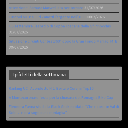
Attenzione: Samara Maxwell sta per tornare
31/07/2026
Europei MTB: a Juri Zanotti l’argento nell’XCC
30/07/2026
Il 6 settembre l’esordio di Coppa Toscana della Gf Pinocchio
31/07/2026
Situazione circuiti Contest360° dopo la Gran Fondo Marradi MTB
30/07/2026
I più letti della settimana
Ranking UCI: Avondetto N.2. Berta e Corvi in Top10
A Montecoronaro festa per la chiusura del Romagna Bike Cup
Eleonora Farina studia la Black Snake iridata: “Che ricordi in Val di
Sole… e ora sogno una medaglia”