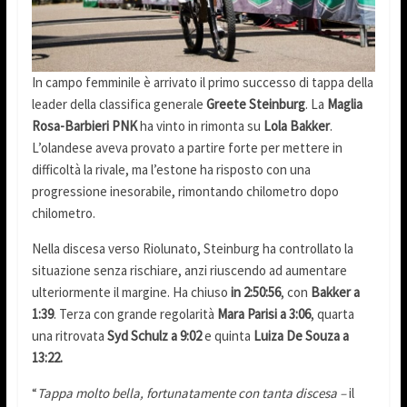
In campo femminile è arrivato il primo successo di tappa della
leader della classifica generale
Greete Steinburg
. La
Maglia
Rosa-Barbieri PNK
ha vinto in rimonta su
Lola Bakker
.
L’olandese aveva provato a partire forte per mettere in
difficoltà la rivale, ma l’estone ha risposto con una
progressione inesorabile, rimontando chilometro dopo
chilometro.
Nella discesa verso Riolunato, Steinburg ha controllato la
situazione senza rischiare, anzi riuscendo ad aumentare
ulteriormente il margine. Ha chiuso
in 2:50:56
, con
Bakker a
1:39
. Terza con grande regolarità
Mara Parisi a 3:06
, quarta
una ritrovata
Syd Schulz a 9:02
e quinta
Luiza De Souza a
13:22.
“
Tappa molto bella, fortunatamente con tanta discesa –
il