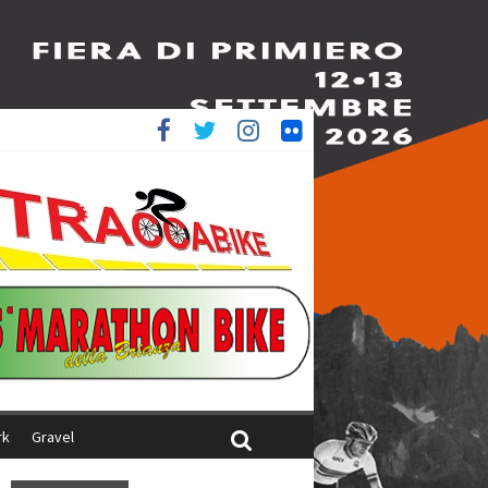
è 4^
ani
rk
Gravel