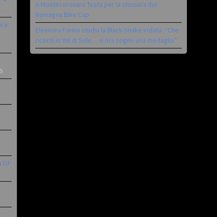
A Montecoronaro festa per la chiusura del
Romagna Bike Cup
n e
Eleonora Farina studia la Black Snake iridata: “Che
ricordi in Val di Sole… e ora sogno una medaglia”
6
a Gf