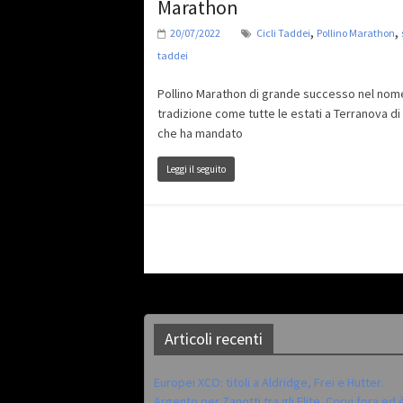
Marathon
,
,
20/07/2022
Cicli Taddei
Pollino Marathon
taddei
Pollino Marathon di grande successo nel nome
tradizione come tutte le estati a Terranova di 
che ha mandato
Leggi il seguito
Articoli recenti
Europei XCO: titoli a Aldridge, Frei e Hutter.
Argento per Zanotti tra gli Elite. Corvi fora ed 