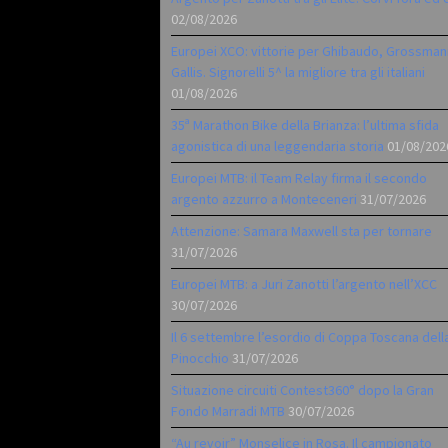
02/08/2026
Europei XCO: vittorie per Ghibaudo, Grossman
Gallis. Signorelli 5^ la migliore tra gli italiani
01/08/2026
35ª Marathon Bike della Brianza: l’ultima sfida
agonistica di una leggendaria storia
01/08/202
Europei MTB: il Team Relay firma il secondo
argento azzurro a Monteceneri
31/07/2026
Attenzione: Samara Maxwell sta per tornare
31/07/2026
Europei MTB: a Juri Zanotti l’argento nell’XCC
30/07/2026
Il 6 settembre l’esordio di Coppa Toscana dell
Pinocchio
31/07/2026
Situazione circuiti Contest360° dopo la Gran
Fondo Marradi MTB
30/07/2026
“Au revoir” Monselice in Rosa. Il campionato