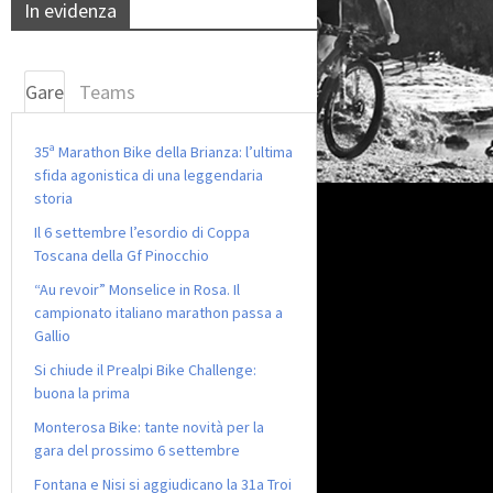
In evidenza
Gare
Teams
35ª Marathon Bike della Brianza: l’ultima
sfida agonistica di una leggendaria
storia
Il 6 settembre l’esordio di Coppa
Toscana della Gf Pinocchio
“Au revoir” Monselice in Rosa. Il
campionato italiano marathon passa a
Gallio
Si chiude il Prealpi Bike Challenge:
buona la prima
Monterosa Bike: tante novità per la
gara del prossimo 6 settembre
Fontana e Nisi si aggiudicano la 31a Troi