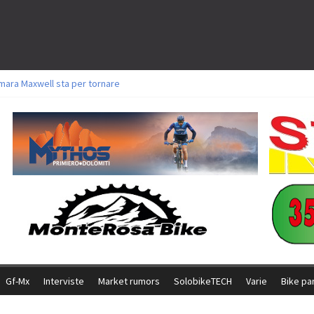
mara Maxwell sta per tornare
oli a Aldridge, Frei e Hutter. Argento per Zanotti tra gli Elite. Corvi fora ed 
torie per Ghibaudo, Grossmann e Gallis. Signorelli 5^ la migliore tra gli itali
ke della Brianza: l’ultima sfida agonistica di una leggendaria storia
l Team Relay firma il secondo argento azzurro a Monteceneri
Gf-Mx
Interviste
Market rumors
SolobikeTECH
Varie
Bike pa