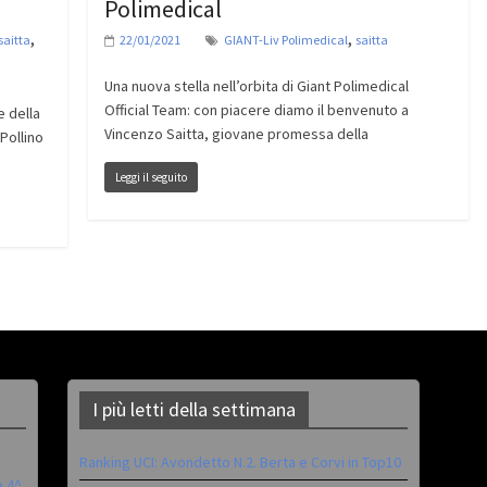
Polimedical
,
,
saitta
22/01/2021
GIANT-Liv Polimedical
saitta
Una nuova stella nell’orbita di Giant Polimedical
Official Team: con piacere diamo il benvenuto a
 della
Vincenzo Saitta, giovane promessa della
Pollino
Leggi il seguito
I più letti della settimana
Ranking UCI: Avondetto N.2. Berta e Corvi in Top10
è 4^