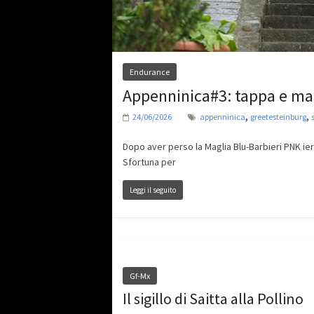
Endurance
Appenninica#3: tappa e mag
,
,
24/06/2026
appenninica
greetesteinburg
Dopo aver perso la Maglia Blu-Barbieri PNK ier
Sfortuna per
Leggi il seguito
Gf-Mx
Il sigillo di Saitta alla Pollino