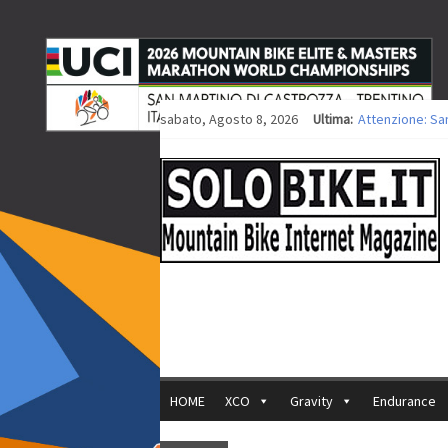
sabato, Agosto 8, 2026
Ultima:
Attenzione: Sa
Europei XCO: tit
Europei XCO: vit
35ª Marathon Bi
Europei MTB: i
HOME
XCO
Gravity
Endurance