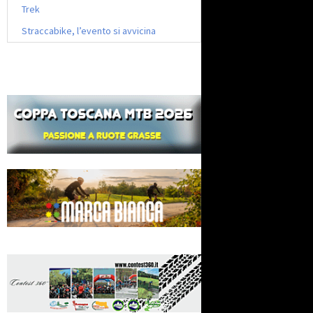
Trek
Straccabike, l’evento si avvicina