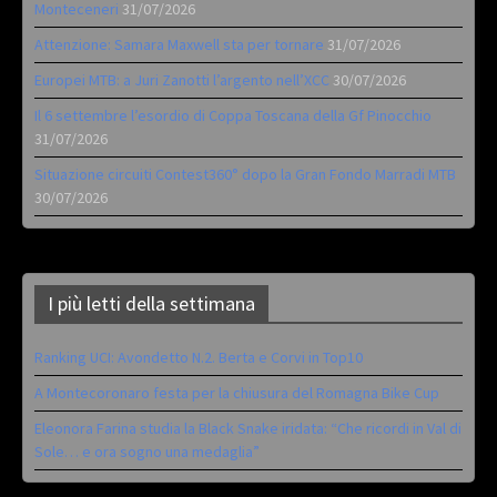
Monteceneri
31/07/2026
Attenzione: Samara Maxwell sta per tornare
31/07/2026
Europei MTB: a Juri Zanotti l’argento nell’XCC
30/07/2026
Il 6 settembre l’esordio di Coppa Toscana della Gf Pinocchio
31/07/2026
Situazione circuiti Contest360° dopo la Gran Fondo Marradi MTB
30/07/2026
I più letti della settimana
Ranking UCI: Avondetto N.2. Berta e Corvi in Top10
A Montecoronaro festa per la chiusura del Romagna Bike Cup
Eleonora Farina studia la Black Snake iridata: “Che ricordi in Val di
Sole… e ora sogno una medaglia”