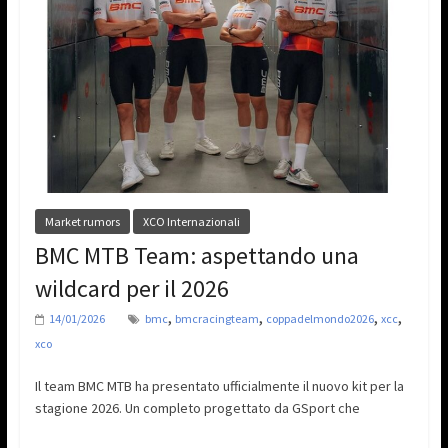
Market rumors
XCO Internazionali
BMC MTB Team: aspettando una
wildcard per il 2026
,
,
,
,
14/01/2026
bmc
bmcracingteam
coppadelmondo2026
xcc
xco
Il team BMC MTB ha presentato ufficialmente il nuovo kit per la
stagione 2026. Un completo progettato da GSport che