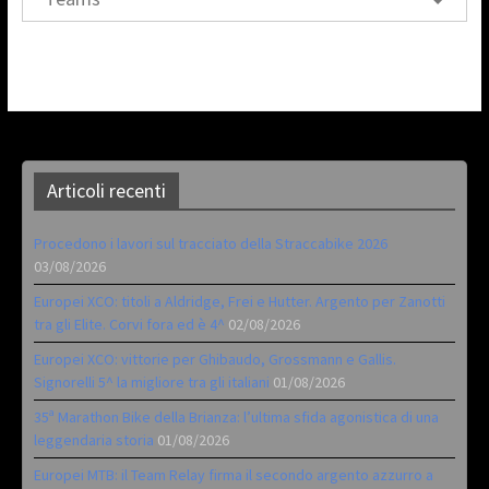
Articoli recenti
Procedono i lavori sul tracciato della Straccabike 2026
03/08/2026
Europei XCO: titoli a Aldridge, Frei e Hutter. Argento per Zanotti
tra gli Elite. Corvi fora ed è 4^
02/08/2026
Europei XCO: vittorie per Ghibaudo, Grossmann e Gallis.
Signorelli 5^ la migliore tra gli italiani
01/08/2026
35ª Marathon Bike della Brianza: l’ultima sfida agonistica di una
leggendaria storia
01/08/2026
Europei MTB: il Team Relay firma il secondo argento azzurro a