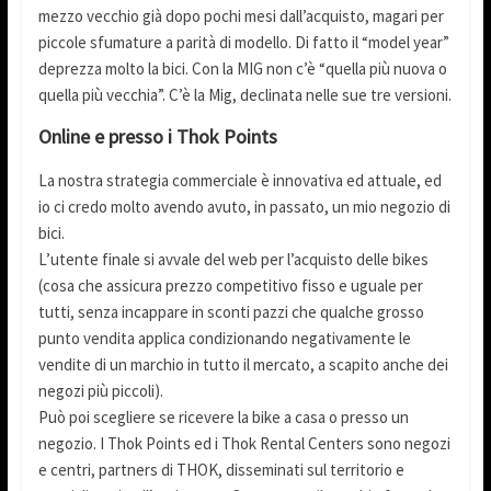
mezzo vecchio già dopo pochi mesi dall’acquisto, magari per
piccole sfumature a parità di modello. Di fatto il “model year”
deprezza molto la bici. Con la MIG non c’è “quella più nuova o
quella più vecchia”. C’è la Mig, declinata nelle sue tre versioni.
Online e presso i Thok Points
La nostra strategia commerciale è innovativa ed attuale, ed
io ci credo molto avendo avuto, in passato, un mio negozio di
bici.
L’utente finale si avvale del web per l’acquisto delle bikes
(cosa che assicura prezzo competitivo fisso e uguale per
tutti, senza incappare in sconti pazzi che qualche grosso
punto vendita applica condizionando negativamente le
vendite di un marchio in tutto il mercato, a scapito anche dei
negozi più piccoli).
Può poi scegliere se ricevere la bike a casa o presso un
negozio. I Thok Points ed i Thok Rental Centers sono negozi
e centri, partners di THOK, disseminati sul territorio e