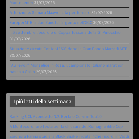
Monteceneri
31/07/2026
Attenzione: Samara Maxwell sta per tornare
31/07/2026
Europei MTB: a Juri Zanotti l’argento nell’XCC
30/07/2026
Il 6 settembre l’esordio di Coppa Toscana della Gf Pinocchio
31/07/2026
Situazione circuiti Contest360° dopo la Gran Fondo Marradi MTB
30/07/2026
“Au revoir” Monselice in Rosa. Il campionato italiano marathon
passa a Gallio
29/07/2026
I più letti della settimana
Ranking UCI: Avondetto N.2. Berta e Corvi in Top10
A Montecoronaro festa per la chiusura del Romagna Bike Cup
Eleonora Farina studia la Black Snake iridata: “Che ricordi in Val di