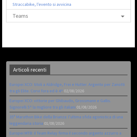
Straccabike, l’evento si avvicina
Teams
Articoli recenti
Europei XCO: titoli a Aldridge, Frei e Hutter. Argento per Zanotti
tra gli Elite. Corvi fora ed è 4^
02/08/2026
Europei XCO: vittorie per Ghibaudo, Grossmann e Gallis.
Signorelli 5^ la migliore tra gli italiani
01/08/2026
35ª Marathon Bike della Brianza: l’ultima sfida agonistica di una
leggendaria storia
01/08/2026
Europei MTB: il Team Relay firma il secondo argento azzurro a