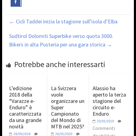
←
Cicli Taddei inizia la stagione sull’isola d’Elba
Sudtirol Dolomiti Superbike verso quota 3000.
Bikers in alta Pusteria per una gara storica
→
Potrebbe anche interessarti
L’edizione
La Svizzera
Alassio ha
2018 della
vuole
aperto la terza
“Varazze e-
organizzare un
stagione del
Enduro” è
Super
circuito e-
caratterizzata
Campionato
Enduro
da una grande
del Mondo di
20/03/2019
novità
MTB nel 2025?
Commenti
28/09/2018
26/03/2020
disabilitati