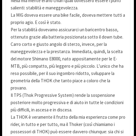
Nella mia mente erano chiari quali dovessero essere i punti
salienti: stabilità e maneggevolezza.
La MIG doveva essere una bike facile, doveva mettere tutti a
proprio agio. E così è stato.
Per la stabilità dovevamo assicurarci un baricentro basso,
ottenuto grazie alla batteria posizionata sotto il down tube.
Carro corto e giusto angolo di sterzo, invece, per la
maneggevolezza e la prestanza. Immediata, quindi, la scelta
del motore Shimano E8000, nato appositamente per le E-
MTB, più compatto, più leggero e più piccolo. L’unico che ha
reso possibile, per il suo ingombro ridotto, sviluppare la
geometria della THOK che tanto piace a coloro che la
provano.
Il TPS (Thok Progressive System) rende la sospensione
posteriore molto progressiva e di aiuto in tutte le condizioni
più difficili, in ascesa e in discesa.
La THOK è veramente il frutto della mia esperienza come pro
rider, in tutto e per tutto, ma il Thoker (così chiamiamo i
possessori di THOK) può essere davvero chiunque: sia chi si