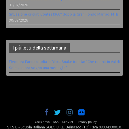
31/07/2026
Situazione circuiti Contest360° dopo la Gran Fondo Marradi MTB
30/07/2026
I più letti della settimana
Eleonora Farina studia la Black Snake iridata: “Che ricordi in Val di
Sole… e ora sogno una medaglia”
Chi siamo
RSS
Scrivici
Privacy policy
S.I.S.B - Scuola Italiana SOLO BIKE. Beinasco (TO) P.Iva 08934930010.