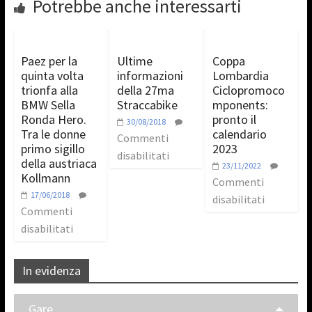
Potrebbe anche interessarti
Paez per la
Ultime
Coppa
quinta volta
informazioni
Lombardia
trionfa alla
della 27ma
Ciclopromoco
BMW Sella
Straccabike
mponents:
Ronda Hero.
pronto il
30/08/2018
Tra le donne
calendario
Commenti
primo sigillo
2023
disabilitati
della austriaca
23/11/2022
Kollmann
Commenti
17/06/2018
disabilitati
Commenti
disabilitati
In evidenza
Gare