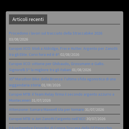
Articoli recenti
Procedono i lavori sul tracciato della Straccabike 2026
03/08/2026
Europei XCO: titoli a Aldridge, Frei e Hutter. Argento per Zanotti
tra gli Elite. Corvi fora ed è 4^
02/08/2026
Europei XCO: vittorie per Ghibaudo, Grossmann e Gallis.
Signorelli 5^ la migliore tra gli italiani
01/08/2026
35ª Marathon Bike della Brianza: l’ultima sfida agonistica di una
leggendaria storia
01/08/2026
Europei MTB: il Team Relay firma il secondo argento azzurro a
Monteceneri
31/07/2026
Attenzione: Samara Maxwell sta per tornare
31/07/2026
Europei MTB: a Juri Zanotti l’argento nell’XCC
30/07/2026
Il 6 settembre l’esordio di Coppa Toscana della Gf Pinocchio