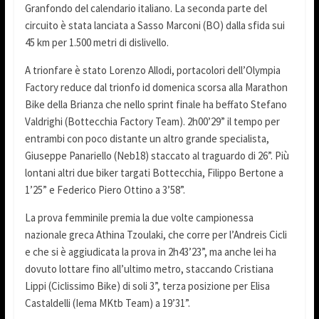
Granfondo del calendario italiano. La seconda parte del
circuito è stata lanciata a Sasso Marconi (BO) dalla sfida sui
45 km per 1.500 metri di dislivello.
A trionfare è stato Lorenzo Allodi, portacolori dell’Olympia
Factory reduce dal trionfo id domenica scorsa alla Marathon
Bike della Brianza che nello sprint finale ha beffato Stefano
Valdrighi (Bottecchia Factory Team). 2h00’29” il tempo per
entrambi con poco distante un altro grande specialista,
Giuseppe Panariello (Neb18) staccato al traguardo di 26”. Più
lontani altri due biker targati Bottecchia, Filippo Bertone a
1’25” e Federico Piero Ottino a 3’58”.
La prova femminile premia la due volte campionessa
nazionale greca Athina Tzoulaki, che corre per l’Andreis Cicli
e che si è aggiudicata la prova in 2h43’23”, ma anche lei ha
dovuto lottare fino all’ultimo metro, staccando Cristiana
Lippi (Ciclissimo Bike) di soli 3”, terza posizione per Elisa
Castaldelli (Iema MKtb Team) a 19’31”.