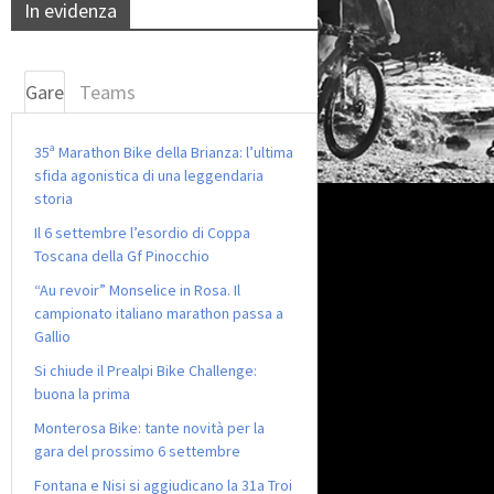
In evidenza
Gare
Teams
35ª Marathon Bike della Brianza: l’ultima
sfida agonistica di una leggendaria
storia
Il 6 settembre l’esordio di Coppa
Toscana della Gf Pinocchio
“Au revoir” Monselice in Rosa. Il
campionato italiano marathon passa a
Gallio
Si chiude il Prealpi Bike Challenge:
buona la prima
Monterosa Bike: tante novità per la
gara del prossimo 6 settembre
Fontana e Nisi si aggiudicano la 31a Troi