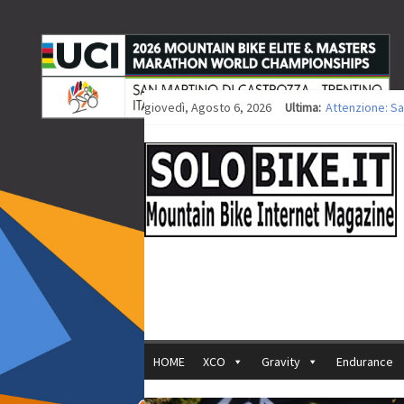
giovedì, Agosto 6, 2026
Ultima:
Attenzione: Sa
Europei XCO: ti
Europei XCO: vi
35ª Marathon Bi
Europei MTB: i
HOME
XCO
Gravity
Endurance