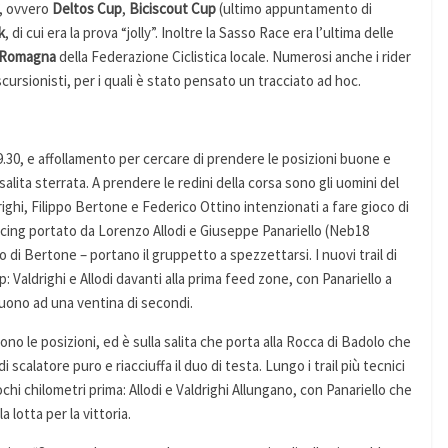
”, ovvero
Deltos Cup
,
Biciscout Cup
(ultimo appuntamento di
k
, di cui era la prova “jolly”. Inoltre la Sasso Race era l’ultima delle
– Romagna
della Federazione Ciclistica locale. Numerosi anche i rider
escursionisti, per i quali è stato pensato un tracciato ad hoc.
9.30, e affollamento per cercare di prendere le posizioni buone e
salita sterrata. A prendere le redini della corsa sono gli uomini del
hi, Filippo Bertone e Federico Ottino intenzionati a fare gioco di
rcing portato da Lorenzo Allodi e Giuseppe Panariello (Neb18
di Bertone – portano il gruppetto a spezzettarsi. I nuovi trail di
 Valdrighi e Allodi davanti alla prima feed zone, con Panariello a
uono ad una ventina di secondi.
vono le posizioni, ed è sulla salita che porta alla Rocca di Badolo che
 scalatore puro e riacciuffa il duo di testa. Lungo i trail più tecnici
chi chilometri prima: Allodi e Valdrighi Allungano, con Panariello che
 lotta per la vittoria.