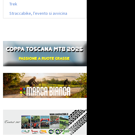
Trek
Straccabike, l’evento si avvicina