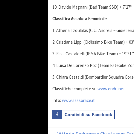
10. Davide Magnani (Bad Team SSD) + 7’27’’
Classifica Assoluta Femminile
1. Athena Tzoulakis (Cicli Andreis – Gioielleria
2. Cristiana Lippi (Ciclissimo Bike Team) + 03’
3. Elisa Castaldelli (IEMA Bike Team) + 19’31’’
4. Luisa De Lorenzo Poz (Team Estebike Zord
5. Chiara Gastaldi (Bombardier Squadra Corse
Classifiche complete su
www.endu.net
Info:
www.sassorace.it
Condividi su Facebook
←
Vittoria Endurance 6h: al team Fer