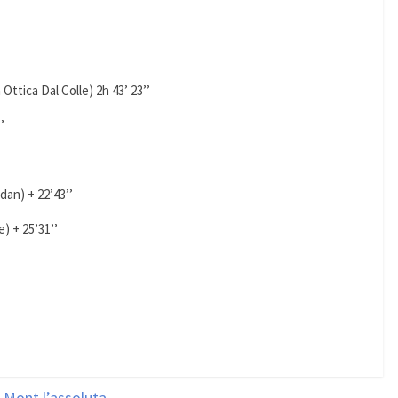
 Ottica Dal Colle) 2h 43’ 23’’
’
an) + 22’43’’
) + 25’31’’
-Mont l’assoluta