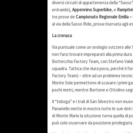
diversi circuiti di appartenenza della “Sasso
entrambi),
Appennino Superbike
, e
Rampite
tre prove de
Campionato Regionale Emilia 
al via della Sasso Ride, prova riservata agli 
La cronaca
Via puntuale come un orologio svizzero alle 
non farsi trovare impreparati alla prima dura 
Bottecchia Factory Team, con Stefano Valdrig
squadra. Tattica che dura poco, perché il fo
Factory Team) – oltre ad un problema tecnico 
Monte Sole permettono di scavare i primi gap:
pochi metri, mentre Bertone e Ottolino seg
Il “toboga” e i trail di San Silvestro non muo
Panariello mette in mostra tutte le sue doti di
di Monte Mario la situzione torna quella di po
può solo osservare da posizione privilegiata la