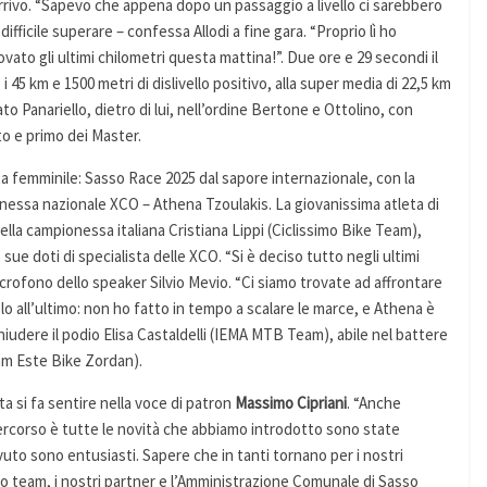
’arrivo. “Sapevo che appena dopo un passaggio a livello ci sarebbero
fficile superare – confessa Allodi a fine gara. “Proprio lì ho
ato gli ultimi chilometri questa mattina!”. Due ore e 29 secondi il
i 45 km e 1500 metri di dislivello positivo, alla super media di 22,5 km
ato Panariello, dietro di lui, nell’ordine Bertone e Ottolino, con
to e primo dei Master.
uta femminile: Sasso Race 2025 dal sapore internazionale, con la
onessa nazionale XCO – Athena Tzoulakis. La giovanissima atleta di
lla campionessa italiana Cristiana Lippi (Ciclissimo Bike Team),
 sue doti di specialista delle XCO. “Si è deciso tutto negli ultimi
icrofono dello speaker Silvio Mevio. “Ci siamo trovate ad affrontare
o all’ultimo: non ho fatto in tempo a scalare le marce, e Athena è
hiudere il podio Elisa Castaldelli (IEMA MTB Team), abile nel battere
am Este Bike Zordan).
ta si fa sentire nella voce di patron
Massimo Cipriani
. “Anche
percorso è tutte le novità che abbiamo introdotto sono state
to sono entusiasti. Sapere che in tanti tornano per i nostri
 mio team, i nostri partner e l’Amministrazione Comunale di Sasso