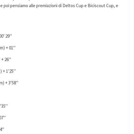
, e poi pensiamo alle premiazioni di Deltos Cup e Biciscout Cup, e
0’ 29’’
m) + 01’’
+ 26’’
 + 1’25’’
m) + 3’58’’
’35’’
07’’
4’’