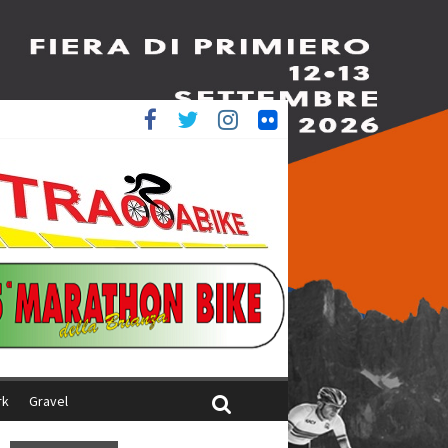
è 4^
ani
rk
Gravel