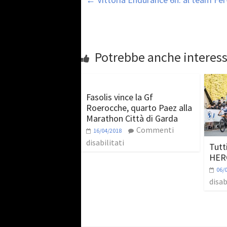
Potrebbe anche interess
Fasolis vince la Gf
Roerocche, quarto Paez alla
Marathon Città di Garda
Commenti
16/04/2018
disabilitati
Tutt
HERO
06/
disab