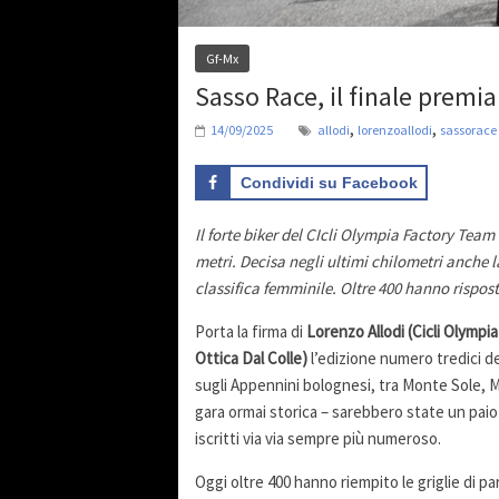
Gf-Mx
Sasso Race, il finale premi
,
,
14/09/2025
allodi
lorenzoallodi
sassorace
Condividi su Facebook
Il forte biker del CIcli Olympia Factory Team
metri. Decisa negli ultimi chilometri anche l
classifica femminile. Oltre 400 hanno rispos
Porta la firma di
Lorenzo Allodi (Cicli Olympi
Ottica Dal Colle)
l’edizione numero tredici 
sugli Appennini bolognesi, tra Monte Sole, M
gara ormai storica – sarebbero state un paio 
iscritti via via sempre più numeroso.
Oggi oltre 400 hanno riempito le griglie di pa