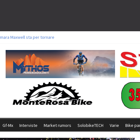
mara Maxwell sta per tornare
toli a Aldridge, Frei e Hutter. Argento per Zanotti tra gli Elite. Corvi fora ed 
ttorie per Ghibaudo, Grossmann e Gallis. Signorelli 5^ la migliore tra gli itali
ke della Brianza: l’ultima sfida agonistica di una leggendaria storia
l Team Relay firma il secondo argento azzurro a Monteceneri
Gf-Mx
Interviste
Market rumors
SolobikeTECH
Varie
Bike pa