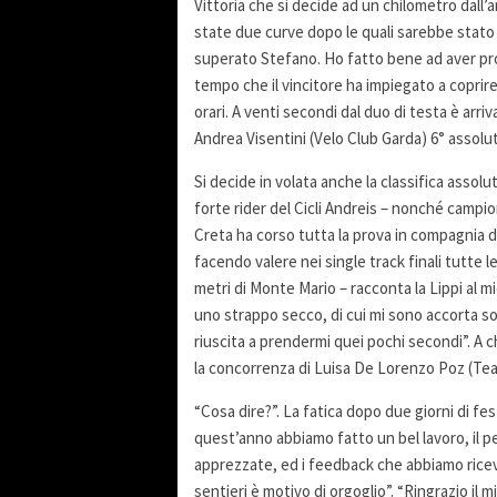
Vittoria che si decide ad un chilometro dall
state due curve dopo le quali sarebbe stato di
superato Stefano. Ho fatto bene ad aver prov
tempo che il vincitore ha impiegato a coprire 
orari. A venti secondi dal duo di testa è arriv
Andrea Visentini (Velo Club Garda) 6° assolu
Si decide in volata anche la classifica assol
forte rider del Cicli Andreis – nonché campi
Creta ha corso tutta la prova in compagnia de
facendo valere nei single track finali tutte le
metri di Monte Mario – racconta la Lippi al m
uno strappo secco, di cui mi sono accorta sol
riuscita a prendermi quei pochi secondi”. A c
la concorrenza di Luisa De Lorenzo Poz (Te
“Cosa dire?”. La fatica dopo due giorni di fes
quest’anno abbiamo fatto un bel lavoro, il 
apprezzate, ed i feedback che abbiamo ricevu
sentieri è motivo di orgoglio”. “Ringrazio il