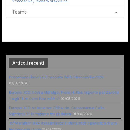
Straccabike, l’evento si avvicina
Teams
Articoli recenti
Procedono i lavori sul tracciato della Straccabike 2026
03/08/2026
Europei XCO: titoli a Aldridge, Frei e Hutter. Argento per Zanotti
tra gli Elite. Corvi fora ed è 4^
02/08/2026
Europei XCO: vittorie per Ghibaudo, Grossmann e Gallis.
Signorelli 5^ la migliore tra gli italiani
01/08/2026
35ª Marathon Bike della Brianza: l’ultima sfida agonistica di una
leggendaria storia
01/08/2026