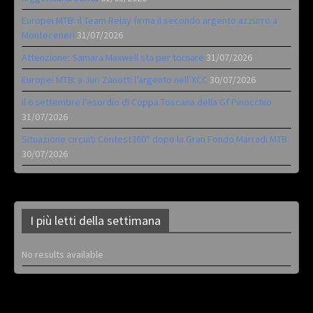
Europei MTB: il Team Relay firma il secondo argento azzurro a
Monteceneri
31/07/2026
Attenzione: Samara Maxwell sta per tornare
31/07/2026
Europei MTB: a Juri Zanotti l’argento nell’XCC
30/07/2026
Il 6 settembre l’esordio di Coppa Toscana della Gf Pinocchio
31/07/2026
Situazione circuiti Contest360° dopo la Gran Fondo Marradi MTB
30/07/2026
I più letti della settimana
No results available