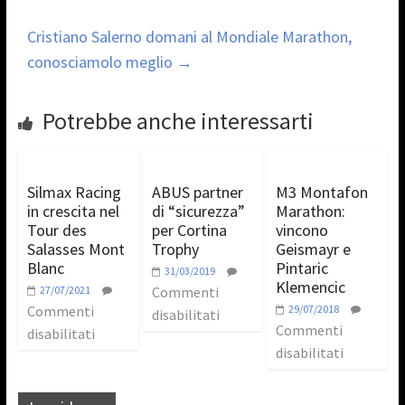
Cristiano Salerno domani al Mondiale Marathon,
conosciamolo meglio
→
Potrebbe anche interessarti
Silmax Racing
ABUS partner
M3 Montafon
in crescita nel
di “sicurezza”
Marathon:
Tour des
per Cortina
vincono
Salasses Mont
Trophy
Geismayr e
Blanc
Pintaric
31/03/2019
Klemencic
27/07/2021
Commenti
Commenti
29/07/2018
disabilitati
Commenti
disabilitati
disabilitati