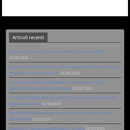
Articoli recenti
Procedono i lavori sul tracciato della Straccabike 2026
03/08/2026
Europei XCO: titoli a Aldridge, Frei e Hutter. Argento per Zanotti
tra gli Elite. Corvi fora ed è 4^
02/08/2026
Europei XCO: vittorie per Ghibaudo, Grossmann e Gallis.
Signorelli 5^ la migliore tra gli italiani
01/08/2026
35ª Marathon Bike della Brianza: l’ultima sfida agonistica di una
leggendaria storia
01/08/2026
Europei MTB: il Team Relay firma il secondo argento azzurro a
Monteceneri
31/07/2026
Attenzione: Samara Maxwell sta per tornare
31/07/2026