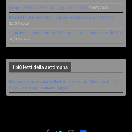
Europei MTB: a Juri Zanotti l’argento nell’XCC
30/07/2026
Il 6 settembre l’esordio di Coppa Toscana della Gf Pinocchio
31/07/2026
Situazione circuiti Contest360° dopo la Gran Fondo Marradi MTB
30/07/2026
I più letti della settimana
Eleonora Farina studia la Black Snake iridata: “Che ricordi in Val di
Sole… e ora sogno una medaglia”