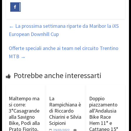
←
La prossima settimana riparte da Maribor la iXS
European Downhill Cup
Offerte speciali anche ai team nel circuito Trentino
MTB
→
Potrebbe anche interessarti
Maltempo ma
La
Doppio
si corre:
Rampichiana è
piazzamento
3°Casagrande
di Riccardo
all’Andalusia
alla Savigno
Chiarini e Silvia
Bike Race
Bike, Podi alla
Scipioni
Hem 11° e
Prato Fiorito,
Cattaneo 15°
29/03/2022