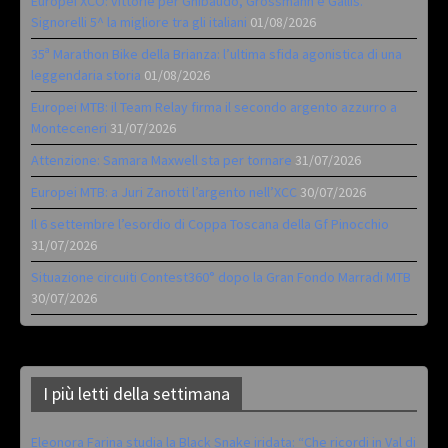
Europei XCO: vittorie per Ghibaudo, Grossmann e Gallis.
Signorelli 5^ la migliore tra gli italiani
01/08/2026
35ª Marathon Bike della Brianza: l’ultima sfida agonistica di una
leggendaria storia
01/08/2026
Europei MTB: il Team Relay firma il secondo argento azzurro a
Monteceneri
31/07/2026
Attenzione: Samara Maxwell sta per tornare
31/07/2026
Europei MTB: a Juri Zanotti l’argento nell’XCC
30/07/2026
Il 6 settembre l’esordio di Coppa Toscana della Gf Pinocchio
31/07/2026
Situazione circuiti Contest360° dopo la Gran Fondo Marradi MTB
30/07/2026
I più letti della settimana
Eleonora Farina studia la Black Snake iridata: “Che ricordi in Val di