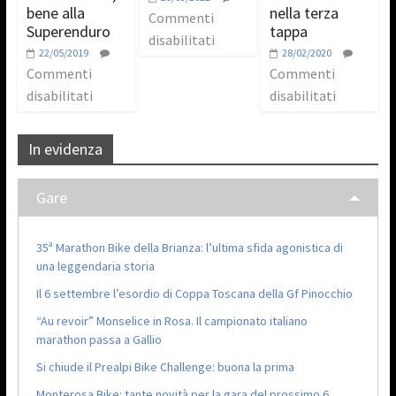
bene alla
nella terza
Commenti
Superenduro
tappa
disabilitati
22/05/2019
28/02/2020
Commenti
Commenti
disabilitati
disabilitati
In evidenza
Gare
35ª Marathon Bike della Brianza: l’ultima sfida agonistica di
una leggendaria storia
Il 6 settembre l’esordio di Coppa Toscana della Gf Pinocchio
“Au revoir” Monselice in Rosa. Il campionato italiano
marathon passa a Gallio
Si chiude il Prealpi Bike Challenge: buona la prima
Monterosa Bike: tante novità per la gara del prossimo 6