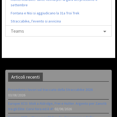
settembre
Fontana e Nisi si aggiudicano la 31a Troi Trek
Straccabike, l’evento si avvicina
Teams
Articoli recenti
Procedono i lavori sul tracciato della Straccabike 2026
03/08/2026
Europei XCO: titoli a Aldridge, Frei e Hutter. Argento per Zanotti
tra gli Elite. Corvi fora ed è 4^
02/08/2026