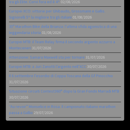
tra gli Elite. Corvi fora ed è 4^
02/08/2026
Europei XCO: vittorie per Ghibaudo, Grossmann e Gallis.
Signorelli 5^ la migliore tra gli italiani
01/08/2026
35ª Marathon Bike della Brianza: l’ultima sfida agonistica di una
leggendaria storia
01/08/2026
Europei MTB: il Team Relay firma il secondo argento azzurro a
Monteceneri
31/07/2026
Attenzione: Samara Maxwell sta per tornare
31/07/2026
Europei MTB: a Juri Zanotti l’argento nell’XCC
30/07/2026
Il 6 settembre l’esordio di Coppa Toscana della Gf Pinocchio
31/07/2026
Situazione circuiti Contest360° dopo la Gran Fondo Marradi MTB
30/07/2026
“Au revoir” Monselice in Rosa. Il campionato italiano marathon
passa a Gallio
29/07/2026