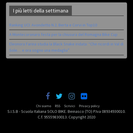
I più letti della settimana
Ranking UCI: Avondetto N.2. Berta e Corvi in Top10
A Montecoronaro festa per la chiusura del Romagna Bike Cup
Eleonora Farina studia la Black Snake iridata: “Che ricordi in Val di
Sole… e ora sogno una medaglia”
Chi siamo
RSS
Scrivici
Privacy policy
S.I.S.B - Scuola Italiana SOLO BIKE. Beinasco (TO) P.Iva 08934930010.
C.f. 95559830013. Copyright 2020