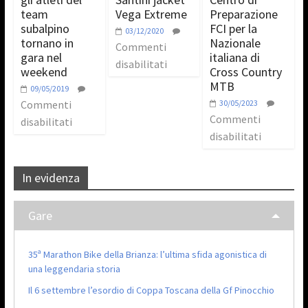
team
Vega Extreme
Preparazione
subalpino
FCI per la
03/12/2020
tornano in
Nazionale
Commenti
gara nel
italiana di
disabilitati
weekend
Cross Country
MTB
09/05/2019
Commenti
30/05/2023
Commenti
disabilitati
disabilitati
In evidenza
Gare
35ª Marathon Bike della Brianza: l’ultima sfida agonistica di
una leggendaria storia
Il 6 settembre l’esordio di Coppa Toscana della Gf Pinocchio