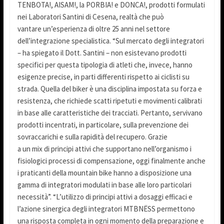
TENBOTA!, AISAM!, la PORBIA! e DONCA!, prodotti formulati
nei Laboratori Santini di Cesena, realtà che può
vantare un’esperienza di oltre 25 anni nel settore
dell’integrazione specialistica. “Sul mercato degli integratori
– ha spiegato il Dott. Santini – non esistevano prodotti
specifici per questa tipologia di atleti che, invece, hanno
esigenze precise, in parti differenti rispetto ai ciclisti su
strada. Quella del biker è una disciplina impostata su forza e
resistenza, che richiede scatti ripetuti e movimenti calibrati
in base alle caratteristiche dei tracciati. Pertanto, servivano
prodotti incentrati, in particolare, sulla prevenzione dei
sovraccarichi e sulla rapidità del recupero. Grazie
a un mix di principi attivi che supportano nell’organismo i
fisiologici processi di compensazione, oggi finalmente anche
i praticanti della mountain bike hanno a disposizione una
gamma di integratori modulati in base alle loro particolari
necessità”. “L’utilizzo di principi attivi a dosaggi efficaci e
l’azione sinergica degli integratori MTBNËSS permettono
una risposta completa in ogni momento della preparazione e