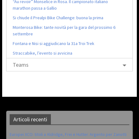
“Au revoir” Monselice in Rosa. Il campionato italiano
marathon passa a Gallio
Si chiude il Prealpi Bike Challenge: buona la prima
Monterosa Bike: tante novità per la gara del prossimo 6
settembre
Fontana e Nisi si aggiudicano la 31a Troi Trek
Straccabike, l’evento si avvicina
Teams
Articoli recenti
Europei XCO: titoli a Aldridge, Frei e Hutter. Argento per Zanotti