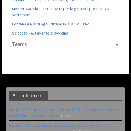
Monterosa Bike: tante novità per la gara del prossimo 6
settembre
Fontana e Nisi si aggiudicano la 31a Troi Trek
Straccabike, l’evento si avvicina
Teams
Articoli recenti
Europei XCO: titoli a Aldridge, Frei e Hutter. Argento per Zanotti
tra gli Elite. Corvi fora ed è 4^
02/08/2026
Europei XCO: vittorie per Ghibaudo, Grossmann e Gallis.