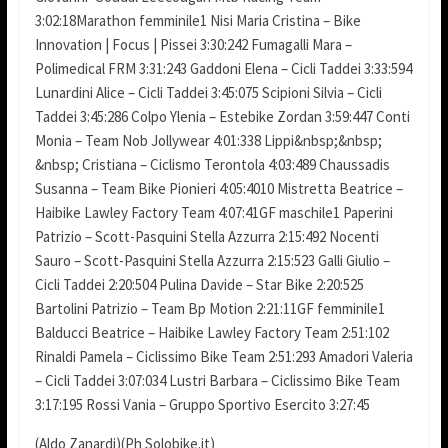
3:02:18Marathon femminile1 Nisi Maria Cristina – Bike
Innovation | Focus | Pissei 3:30:242 Fumagalli Mara –
Polimedical FRM 3:31:243 Gaddoni Elena – Cicli Taddei 3:33:594
Lunardini Alice – Cicli Taddei 3:45:075 Scipioni Silvia – Cicli
Taddei 3:45:286 Colpo Ylenia – Estebike Zordan 3:59:447 Conti
Monia – Team Nob Jollywear 4:01:338 Lippi&nbsp;&nbsp;
&nbsp; Cristiana – Ciclismo Terontola 4:03:489 Chaussadis
Susanna – Team Bike Pionieri 4:05:4010 Mistretta Beatrice –
Haibike Lawley Factory Team 4:07:41GF maschile1 Paperini
Patrizio – Scott-Pasquini Stella Azzurra 2:15:492 Nocenti
Sauro – Scott-Pasquini Stella Azzurra 2:15:523 Galli Giulio –
Cicli Taddei 2:20:504 Pulina Davide – Star Bike 2:20:525
Bartolini Patrizio – Team Bp Motion 2:21:11GF femminile1
Balducci Beatrice – Haibike Lawley Factory Team 2:51:102
Rinaldi Pamela – Ciclissimo Bike Team 2:51:293 Amadori Valeria
– Cicli Taddei 3:07:034 Lustri Barbara – Ciclissimo Bike Team
3:17:195 Rossi Vania – Gruppo Sportivo Esercito 3:27:45
(Aldo Zanardi)(Ph Solobike.it)