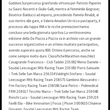
Gaddoni.Sul percorso granfondo vittoria per Patrizio Paperini
su Sauro Nocenti e Giulio Galli, mentra al femminile &egrave;
Beatrice Balducci ad imporsi, precedendo Pamela Rinaldi, al
suo rientro alle gare, e Valeria Amadori.Un ricco pastaparty, il
processo alla tappa IMA e le ricche premiazioni hanno
concluso una bella giornata sportiva.La ventinovesima
edizione della Da Piazza a Piazza va in archivio con un grande
successo organizzativo e un ottimo risultato partecipativo,
avendo superato quota 800. Ottimo il percorso, anche se
come sempre molto duro. ClassificheMarathon maschile1
Casagrande Francesco – Cicli Taddei 2:55:082 Mensi Daniele –
Soudal Leecougan Mtb Racing Team 2:55:083 Porro Samuele
– Trek Selle San Marco 2:56:334 Valdrighi Stefano – Soudal
Leecougan Mtb Racing Team 2:58:575 Gambino Alessandro –
Frm Factory Racing Team 2:58:586 Sarai Pietro – Polimedical
FRM 2:59:017 Tecchio Marco – Trek Selle San Marco 2:59:048
Ronchi Luca – Soudal Leecougan Mtb Racing Team 2:59:219
Favilli Elia – Bike Innovation | Focus | Pissei 3:00:0610 Chiaiese
Giovanni -Soudal Leecougan Mtb Racing Team