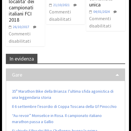
localita’ dei
unica
21/10/2021
campionati
Commenti
04/01/2024
italiani FCI
Commenti
disabilitati
2018
disabilitati
26/10/2017
Commenti
disabilitati
In evidenza
Gare
35ª Marathon Bike della Brianza: l’ultima sfida agonistica di
una leggendaria storia
Il 6 settembre l’esordio di Coppa Toscana della Gf Pinocchio
“Au revoir” Monselice in Rosa. Il campionato italiano
marathon passa a Gallio
Si chiude il Prealpi Bike Challenge: buona la prima