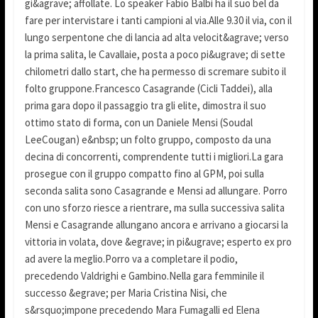
gi&agrave; affollate. Lo speaker Fabio Balbi ha il suo bel da
fare per intervistare i tanti campioni al via.Alle 9.30 il via, con il
lungo serpentone che di lancia ad alta velocit&agrave; verso
la prima salita, le Cavallaie, posta a poco pi&ugrave; di sette
chilometri dallo start, che ha permesso di scremare subito il
folto gruppone.Francesco Casagrande (Cicli Taddei), alla
prima gara dopo il passaggio tra gli elite, dimostra il suo
ottimo stato di forma, con un Daniele Mensi (Soudal
LeeCougan) e&nbsp; un folto gruppo, composto da una
decina di concorrenti, comprendente tutti i migliori.La gara
prosegue con il gruppo compatto fino al GPM, poi sulla
seconda salita sono Casagrande e Mensi ad allungare. Porro
con uno sforzo riesce a rientrare, ma sulla successiva salita
Mensi e Casagrande allungano ancora e arrivano a giocarsi la
vittoria in volata, dove &egrave; in pi&ugrave; esperto ex pro
ad avere la meglio.Porro va a completare il podio,
precedendo Valdrighi e Gambino.Nella gara femminile il
successo &egrave; per Maria Cristina Nisi, che
s&rsquo;impone precedendo Mara Fumagalli ed Elena