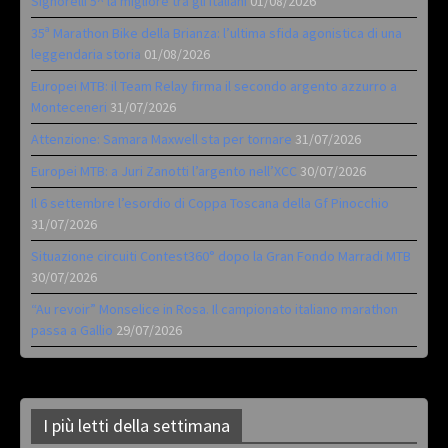
Signorelli 5^ la migliore tra gli italiani
01/08/2026
35ª Marathon Bike della Brianza: l’ultima sfida agonistica di una
leggendaria storia
01/08/2026
Europei MTB: il Team Relay firma il secondo argento azzurro a
Monteceneri
31/07/2026
Attenzione: Samara Maxwell sta per tornare
31/07/2026
Europei MTB: a Juri Zanotti l’argento nell’XCC
30/07/2026
Il 6 settembre l’esordio di Coppa Toscana della Gf Pinocchio
31/07/2026
Situazione circuiti Contest360° dopo la Gran Fondo Marradi MTB
30/07/2026
“Au revoir” Monselice in Rosa. Il campionato italiano marathon
passa a Gallio
29/07/2026
I più letti della settimana