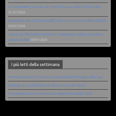
Il 6 settembre l’esordio di Coppa Toscana della Gf Pinocchio
31/07/2026
Situazione circuiti Contest360° dopo la Gran Fondo Marradi MTB
30/07/2026
“Au revoir” Monselice in Rosa. Il campionato italiano marathon
passa a Gallio
29/07/2026
I più letti della settimana
A Montecoronaro festa per la chiusura del Romagna Bike Cup
Ranking UCI: Avondetto N.2. Berta e Corvi in Top10
Procedono i lavori sul tracciato della Straccabike 2026