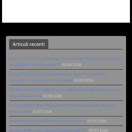
Articoli recenti
Europei XCO: titoli a Aldridge, Frei e Hutter. Argento per Zanotti
tra gli Elite. Corvi fora ed è 4^
02/08/2026
Europei XCO: vittorie per Ghibaudo, Grossmann e Gallis.
Signorelli 5^ la migliore tra gli italiani
01/08/2026
35ª Marathon Bike della Brianza: l’ultima sfida agonistica di una
leggendaria storia
01/08/2026
Europei MTB: il Team Relay firma il secondo argento azzurro a
Monteceneri
31/07/2026
Attenzione: Samara Maxwell sta per tornare
31/07/2026
Europei MTB: a Juri Zanotti l’argento nell’XCC
30/07/2026