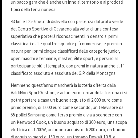
un pacco gara che è anche un inno al territorio e ai prodotti
tipici della terra nonesa.
43 km e 1220 metri di dislivello con partenza dal prato verde
del Centro Sportivo di Cavareno alla volta di una contesa
superlativa che porterà riconoscimenti in denaro ai primi
classificati e alle quattro squadre più numerose, e premi in
natura per i primi cinque classificati delle categorie junior,
open maschi e femmine, master, élite sport, e persino al
partecipante più attempato, con premi in natura anche al 1°
classificato assoluto e assoluta del G.P. della Montagna.
Nemmeno quest’anno mancherà la lotteria offerta dalla
ValdiNon SportGestion, e ad un euro tentando la fortuna ci si
potrà portare a casa un buono acquisto di 2.000 euro come
primo premio, di 1.000 euro come secondo, un televisore da
55 pollici Samsung come terzo premio e via a scendere con
un Kenwood Cook, un buono acquisto di 300 euro, una scopa
elettrica da 1700W, un buono acquisto di 200 euro, un buono
di acquisto merci di 150 euro, un trapano Dewalt 10.8, e