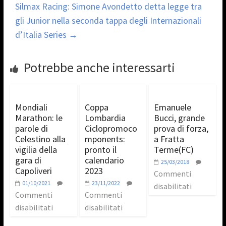
Silmax Racing: Simone Avondetto detta legge tra
gli Junior nella seconda tappa degli Internazionali
d’Italia Series
→
Potrebbe anche interessarti
Mondiali
Coppa
Emanuele
Marathon: le
Lombardia
Bucci, grande
parole di
Ciclopromoco
prova di forza,
Celestino alla
mponents:
a Fratta
vigilia della
pronto il
Terme(FC)
gara di
calendario
25/03/2018
Capoliveri
2023
Commenti
01/10/2021
23/11/2022
disabilitati
Commenti
Commenti
disabilitati
disabilitati