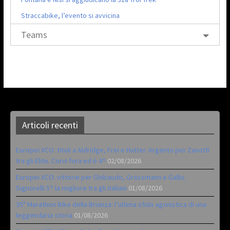
Straccabike, l’evento si avvicina
Teams
Articoli recenti
Europei XCO: titoli a Aldridge, Frei e Hutter. Argento per Zanotti
tra gli Elite. Corvi fora ed è 4^
02/08/2026
Europei XCO: vittorie per Ghibaudo, Grossmann e Gallis.
Signorelli 5^ la migliore tra gli italiani
01/08/2026
35ª Marathon Bike della Brianza: l’ultima sfida agonistica di una
leggendaria storia
01/08/2026