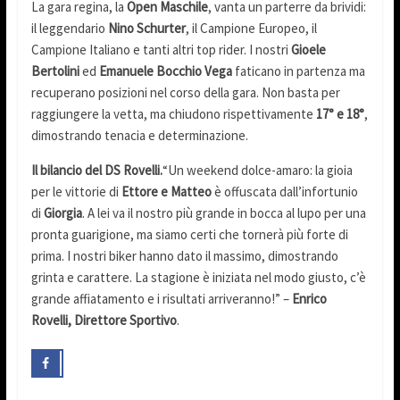
La gara regina, la
Open Maschile
, vanta un parterre da brividi:
il leggendario
Nino Schurter
, il Campione Europeo, il
Campione Italiano e tanti altri top rider. I nostri
Gioele
Bertolini
ed
Emanuele Bocchio Vega
faticano in partenza ma
recuperano posizioni nel corso della gara. Non basta per
raggiungere la vetta, ma chiudono rispettivamente
17° e 18°
,
dimostrando tenacia e determinazione.
Il bilancio del DS Rovelli.
“Un weekend dolce-amaro: la gioia
per le vittorie di
Ettore e Matteo
è offuscata dall’infortunio
di
Giorgia
. A lei va il nostro più grande in bocca al lupo per una
pronta guarigione, ma siamo certi che tornerà più forte di
prima. I nostri biker hanno dato il massimo, dimostrando
grinta e carattere. La stagione è iniziata nel modo giusto, c’è
grande affiatamento e i risultati arriveranno!” –
Enrico
Rovelli, Direttore Sportivo
.