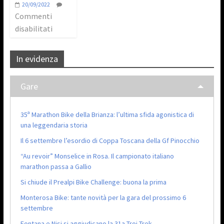
20/09/2022
Commenti
disabilitati
In evidenza
Gare
35ª Marathon Bike della Brianza: l’ultima sfida agonistica di
una leggendaria storia
Il 6 settembre l’esordio di Coppa Toscana della Gf Pinocchio
“Au revoir” Monselice in Rosa. Il campionato italiano
marathon passa a Gallio
Si chiude il Prealpi Bike Challenge: buona la prima
Monterosa Bike: tante novità per la gara del prossimo 6
settembre
Fontana e Nisi si aggiudicano la 31a Troi Trek