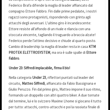
Federico Brafa difende la maglia di leader affiancato dal
compagno Ettore Fabbro. Fin dalle prime pedalate, i nostri
ragazzi sono protagonisti, rispondendo con grinta agli
attacchi degli avversari. L’ultimo giro è incandescente:
Ettore resiste all’affondo di un rivale e rilancia con una
stoccata vincente, tagliando il traguardo a braccia alzate!
Federico perde l’attimo decisivo e chiude al quarto posto.
Cambio di leadership: la maglia di leader resta in casa
KTM
PROTEK ELETTROSYSTEM
, ma ora è sulle spalle di
Ettore
Fabbro
.
Under 23: Siffredi implacabile, firma il bis!
Nella categoria
Under 23
, riflettori puntati sul leader del
circuito,
Matteo Siffredi
, affiancato da Fabio Bassignana e
Giulio Peruzzo. Fin dal primo giro, Matteo impone il suo ritmo,
formando un drappello con altri quattro biker. A due tornate
dal termine, lui e lo svizzero Maxime Lhome si giocano il tutto
per tutto: attacchi, contro-attacchi e poi la rasoiata finale di