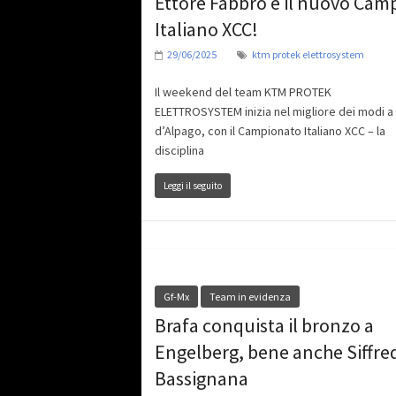
Ettore Fabbro è il nuovo Cam
Italiano XCC!
29/06/2025
ktm protek elettrosystem
Il weekend del team KTM PROTEK
ELETTROSYSTEM inizia nel migliore dei modi a
d’Alpago, con il Campionato Italiano XCC – la
disciplina
Leggi il seguito
Gf-Mx
Team in evidenza
Brafa conquista il bronzo a
Engelberg, bene anche Siffred
Bassignana