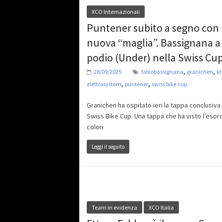
XCO Internazionali
Puntener subito a segno con 
nuova “maglia”. Bassignana a
podio (Under) nella Swiss Cu
,
,
28/09/2025
fabiobassignana
granichen
kt
,
,
elettrosystem
puntener
swiss bike cup
Granichen ha ospitato ieri la tappa conclusiva 
Swiss Bike Cup. Una tappa che ha visto l’esord
colori
Leggi il seguito
Team in evidenza
XCO Italia