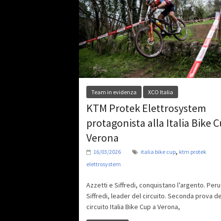
Team in evidenza
XCO Italia
KTM Protek Elettrosystem
protagonista alla Italia Bike C
Verona
,
16/03/2026
italia bike cup
ktm protek
elettrosystem
Azzetti e Siffredi, conquistano l’argento. Per
Siffredi, leader del circuito. Seconda prova de
circuito Italia Bike Cup a Verona,