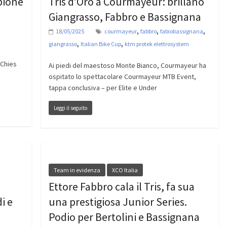
pione
Tris d’Oro a Courmayeur: brillano
Giangrasso, Fabbro e Bassignana
,
,
,
18/05/2025
courmayeur
fabbro
fabiobassignana
,
,
giangrasso
Italian Bike Cup
ktm protek elettrosystem
 Chies
Ai piedi del maestoso Monte Bianco, Courmayeur ha
ospitato lo spettacolare Courmayeur MTB Event,
tappa conclusiva – per Elite e Under
Leggi il seguito
Team in evidenza
XCO Italia
Ettore Fabbro cala il Tris, fa sua
i e
una prestigiosa Junior Series.
Podio per Bertolini e Bassignana