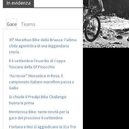
In evidenza
Gare
Teams
35ª Marathon Bike della Brianza: l’ultima
sfida agonistica di una leggendaria
storia
Il 6 settembre l’esordio di Coppa
Toscana della Gf Pinocchio
“Au revoir” Monselice in Rosa. Il
campionato italiano marathon passa a
Gallio
Si chiude il Prealpi Bike Challenge:
buona la prima
Monterosa Bike: tante novità per la
gara del prossimo 6 settembre
Fontana e Nisi si aggiudicano la 31a Troi