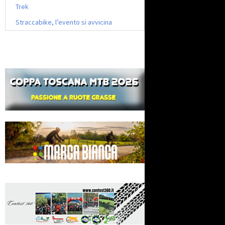
Trek
Straccabike, l’evento si avvicina