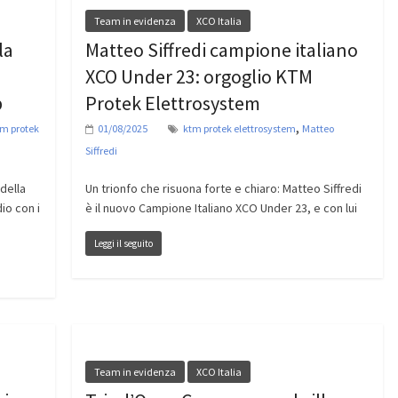
Team in evidenza
XCO Italia
la
Matteo Siffredi campione italiano
XCO Under 23: orgoglio KTM
p
Protek Elettrosystem
,
m protek
01/08/2025
ktm protek elettrosystem
Matteo
Siffredi
della
Un trionfo che risuona forte e chiaro: Matteo Siffredi
io con i
è il nuovo Campione Italiano XCO Under 23, e con lui
Leggi il seguito
Team in evidenza
XCO Italia