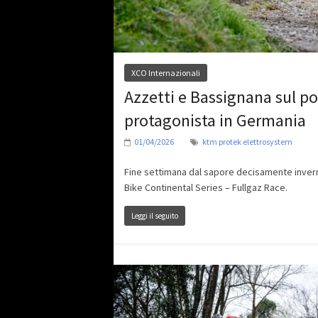
XCO Internazionali
Azzetti e Bassignana sul
protagonista in Germania
01/04/2026
ktm protek elettrosystem
Fine settimana dal sapore decisamente invern
Bike Continental Series – Fullgaz Race.
Leggi il seguito