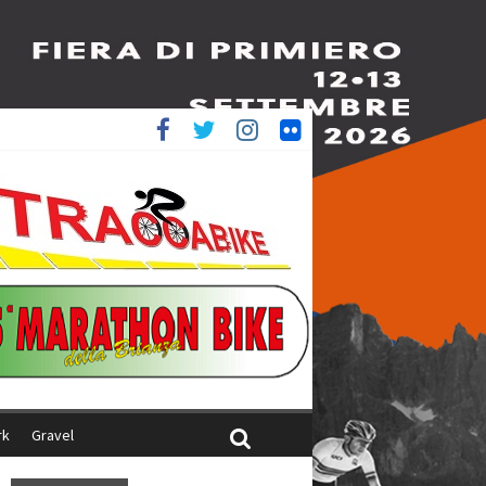
è 4^
ani
rk
Gravel