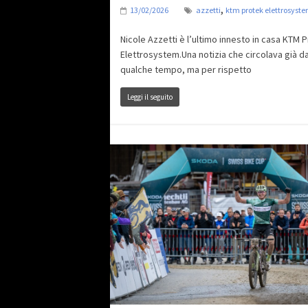
,
13/02/2026
azzetti
ktm protek elettrosyst
Nicole Azzetti è l’ultimo innesto in casa KTM 
Elettrosystem.Una notizia che circolava già d
qualche tempo, ma per rispetto
Leggi il seguito