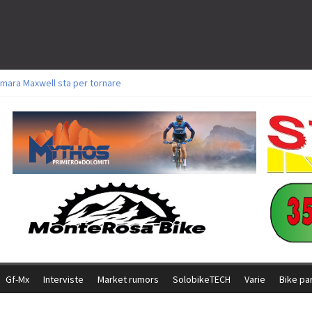
mara Maxwell sta per tornare
toli a Aldridge, Frei e Hutter. Argento per Zanotti tra gli Elite. Corvi fora ed 
ttorie per Ghibaudo, Grossmann e Gallis. Signorelli 5^ la migliore tra gli itali
ke della Brianza: l’ultima sfida agonistica di una leggendaria storia
l Team Relay firma il secondo argento azzurro a Monteceneri
Gf-Mx
Interviste
Market rumors
SolobikeTECH
Varie
Bike pa