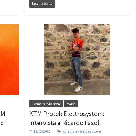
Leggi il seguito
Team in evidenza
Varie
EM
KTM Protek Elettrosystem:
 di
intervista a Ricardo Fasoli
18/12/2025
ktm protek elettrosystem