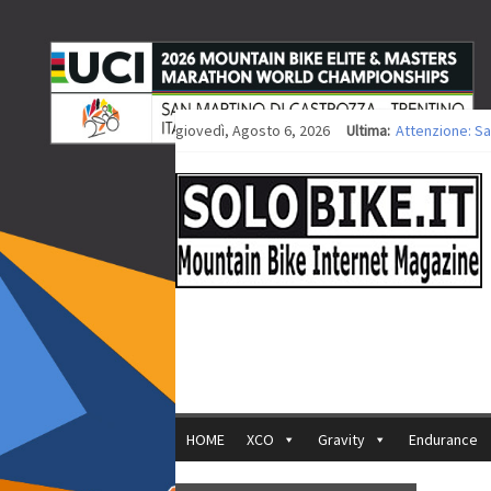
giovedì, Agosto 6, 2026
Ultima:
Attenzione: Sa
Europei XCO: ti
Europei XCO: vi
35ª Marathon Bi
Europei MTB: i
HOME
XCO
Gravity
Endurance