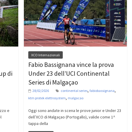
XCO Internazionali
Fabio Bassignana vince la prova
up di
Under 23 dell’UCI Continental
Series di Malgaçao
,
,
28/02/2026
continental series
fabiobassignana
,
ktm protek elettrosystem
malgacao
uzzo e
Oggi sono andate in scena le prove junior e Under 23
l
dell’XCO di Malgaçao (Portogallo), valide come 1^
tappa della