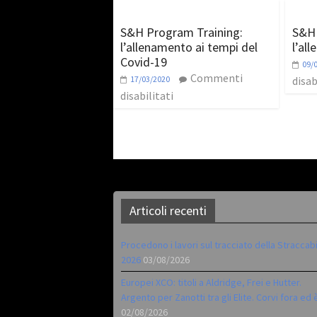
S&H Program Training:
S&H 
l’allenamento ai tempi del
l’al
Covid-19
09/
Commenti
17/03/2020
disab
disabilitati
Articoli recenti
Procedono i lavori sul tracciato della Straccab
2026
03/08/2026
Europei XCO: titoli a Aldridge, Frei e Hutter.
Argento per Zanotti tra gli Elite. Corvi fora ed 
02/08/2026