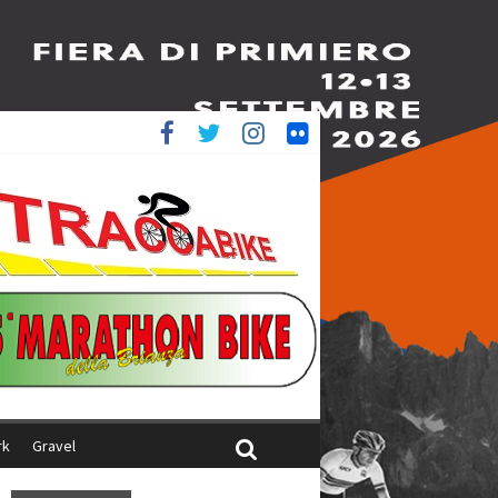
è 4^
ani
rk
Gravel