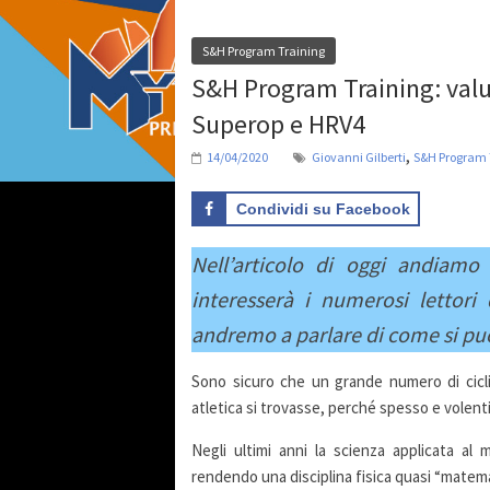
S&H Program Training
S&H Program Training: valu
Superop e HRV4
,
14/04/2020
Giovanni Gilberti
S&H Program 
Condividi su Facebook
Nell’articolo di oggi andiam
interesserà i numerosi lettori
andremo a parlare di come si può 
Sono sicuro che un grande numero di ciclis
atletica si trovasse, perché spesso e volent
Negli ultimi anni la scienza applicata a
rendendo una disciplina fisica quasi “matema