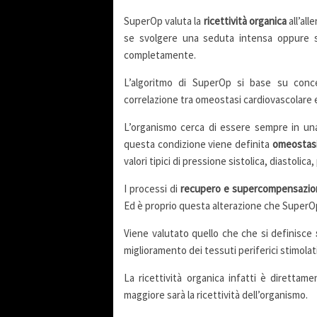
SuperOp valuta la
ricettività organica
all’al
se svolgere una seduta intensa oppure s
completamente.
L’algoritmo di SuperOp si base su concet
correlazione tra omeostasi cardiovascolare e
L’organismo cerca di essere sempre in una c
questa condizione viene definita
omeostasi.
valori tipici di pressione sistolica, diastoli
I processi di
recupero e supercompensazi
Ed è proprio questa alterazione che SuperOp
Viene valutato quello che che si definisce
miglioramento dei tessuti periferici stimolat
La ricettività organica infatti è direttam
maggiore sarà la ricettività dell’organismo.