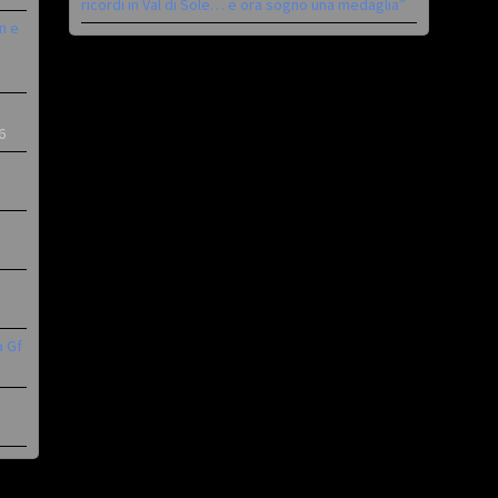
ricordi in Val di Sole… e ora sogno una medaglia”
n e
6
a Gf