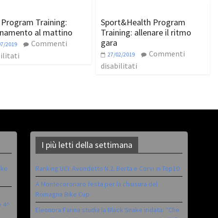
Program Training:
Sport&Health Program
lenamento al mattino
Training: allenare il ritmo
gara
Commenti
07/2019
Commenti
ilitati
27/02/2019
disabilitati
I più letti della settimana
ike
Ranking UCI: Avondetto N.2. Berta e Corvi in Top10
A Montecoronaro festa per la chiusura del
Romagna Bike Cup
è 4^
Eleonora Farina studia la Black Snake iridata: “Che