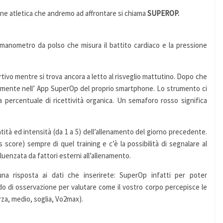
ione atletica che andremo ad affrontare si chiama
SUPEROP.
anometro da polso che misura il battito cardiaco e la pressione
ivo mentre si trova ancora a letto al risveglio mattutino. Dopo che
ettamente nell’ App SuperOp del proprio smartphone. Lo strumento ci
a percentuale di ricettività organica. Un semaforo rosso significa
uantità ed intensità (da 1 a 5) dell’allenamento del giorno precedente.
s score) sempre di quel training e c’è la possibilità di segnalare al
nfluenzata da fattori esterni all’allenamento.
na risposta ai dati che inserirete: SuperOp infatti per poter
odo di osservazione per valutare come il vostro corpo percepisce le
orza, medio, soglia, Vo2max).