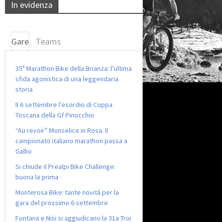
In evidenza
Gare
Teams
35ª Marathon Bike della Brianza: l’ultima
sfida agonistica di una leggendaria
storia
Il 6 settembre l’esordio di Coppa
Toscana della Gf Pinocchio
“Au revoir” Monselice in Rosa. Il
campionato italiano marathon passa a
Gallio
Si chiude il Prealpi Bike Challenge:
buona la prima
Monterosa Bike: tante novità per la
gara del prossimo 6 settembre
Fontana e Nisi si aggiudicano la 31a Troi