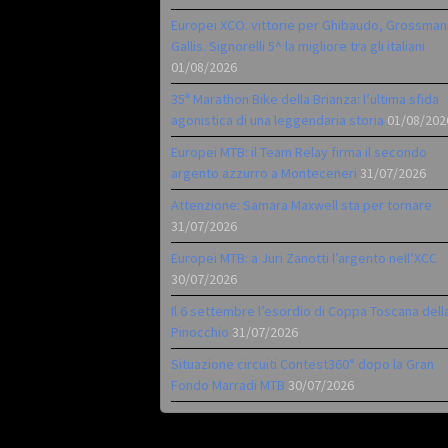
Europei XCO: vittorie per Ghibaudo, Grossman
Gallis. Signorelli 5^ la migliore tra gli italiani
01/08/2026
35ª Marathon Bike della Brianza: l’ultima sfida
agonistica di una leggendaria storia
01/08/202
Europei MTB: il Team Relay firma il secondo
argento azzurro a Monteceneri
31/07/2026
Attenzione: Samara Maxwell sta per tornare
31/07/2026
Europei MTB: a Juri Zanotti l’argento nell’XCC
30/07/2026
Il 6 settembre l’esordio di Coppa Toscana dell
Pinocchio
31/07/2026
Situazione circuiti Contest360° dopo la Gran
Fondo Marradi MTB
30/07/2026