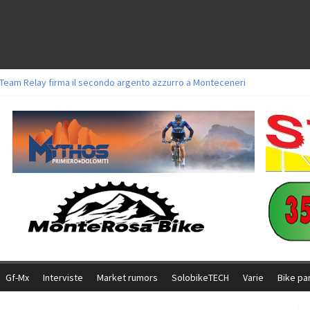
l Team Relay firma il secondo argento azzurro a Monteceneri
ori sul tracciato della Straccabike 2026
oli a Aldridge, Frei e Hutter. Argento per Zanotti tra gli Elite. Corvi fora ed 
torie per Ghibaudo, Grossmann e Gallis. Signorelli 5^ la migliore tra gli itali
ke della Brianza: l’ultima sfida agonistica di una leggendaria storia
Gf-Mx
Interviste
Market rumors
SolobikeTECH
Varie
Bike pa