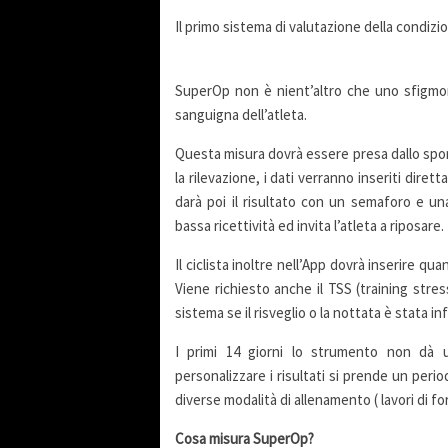
Il primo sistema di valutazione della condiz
SuperOp non è nient’altro che uno sfigmom
sanguigna dell’atleta.
Questa misura dovrà essere presa dallo sport
la rilevazione, i dati verranno inseriti dir
darà poi il risultato con un semaforo e un
bassa ricettività ed invita l’atleta a riposare.
Il ciclista inoltre nell’App dovrà inserire q
Viene richiesto anche il TSS (training stres
sistema se il risveglio o la nottata è stata i
I primi 14 giorni lo strumento non dà u
personalizzare i risultati si prende un peri
diverse modalità di allenamento ( lavori di f
Cosa misura SuperOp?