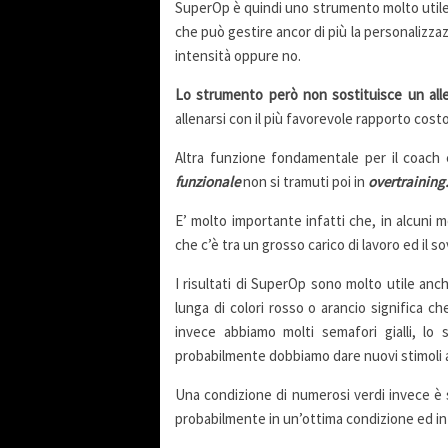
SuperOp è quindi uno strumento molto utile p
che può gestire ancor di più la personalizza
intensità oppure no.
Lo strumento però non sostituisce un all
allenarsi con il più favorevole rapporto costo
Altra funzione fondamentale per il coach è 
funzionale
non si tramuti poi in
overtraining
E’ molto importante infatti che, in alcuni m
che c’è tra un grosso carico di lavoro ed il 
I risultati di SuperOp sono molto utile a
lunga di colori rosso o arancio significa ch
invece abbiamo molti semafori gialli, lo
probabilmente dobbiamo dare nuovi stimoli a
Una condizione di numerosi verdi invece è 
probabilmente in un’ottima condizione ed in 