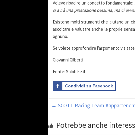
Volevo ribadire un concetto fondamentale:
si avrà una prestazione pessima, ma ci avver
Esistono molti strumenti che aiutano un cicl
ascoltare e valutare anche le proprie sensaz
ognuno.
Se volete approfondire l’argomento visitate
Giovanni Gilberti
Fonte: Solobike.it
Condividi su Facebook
←
SCOTT Racing Team #appartenen
Potrebbe anche interess