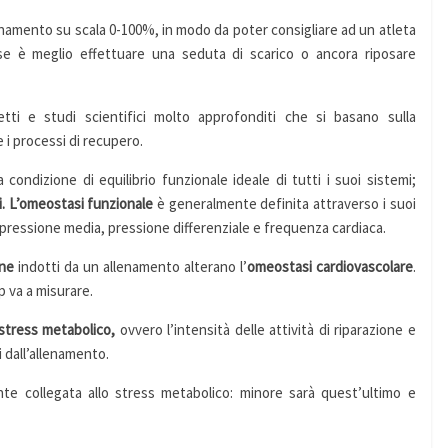
lenamento su scala 0-100%, in modo da poter consigliare ad un atleta
e è meglio effettuare una seduta di scarico o ancora riposare
ti e studi scientifici molto approfonditi che si basano sulla
 i processi di recupero.
ondizione di equilibrio funzionale ideale di tutti i suoi sistemi;
 L’omeostasi funzionale
è generalmente definita attraverso i suoi
ca, pressione media, pressione differenziale e frequenza cardiaca.
one
indotti da un allenamento alterano l’
omeostasi cardiovascolare
.
 va a misurare.
stress metabolico,
ovvero l’intensità delle attività di riparazione e
i dall’allenamento.
ente collegata allo stress metabolico: minore sarà quest’ultimo e