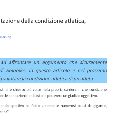
tazione della condizione atletica,
Training
o ad affrontare un argomento che sicuramente
 di Solobike: in questo articolo e nel prossimo
valutare la condizione atletica di un atleta
ti si è chiesto più volte nella propria carriera in che condizione
ieri le sensazioni non bastano per avere un giudizio oggettivo.
l mondo sportivo ha fatto veramente numerosi passi da gigante,
tica”.