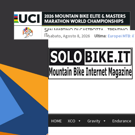
sabato, Agosto 8, 2026
Ultima:
Europei MTB: i
Procedono i lav
Europei XCO: tit
Europei XCO: vit
35ª Marathon Bi
HOME
XCO
Gravity
Endurance