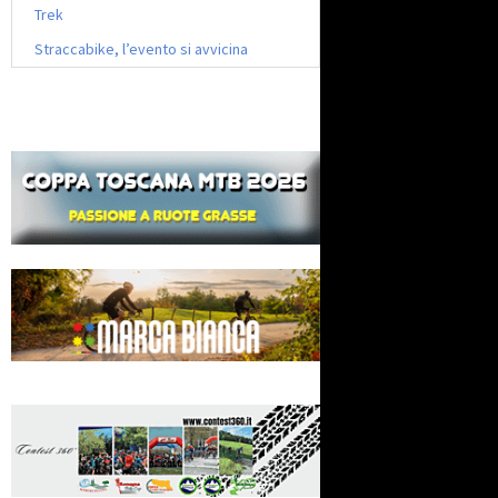
Trek
Straccabike, l’evento si avvicina