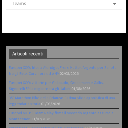
Teams
Articoli recenti
Europei XCO: titoli a Aldridge, Frei e Hutter. Argento per Zanotti
tra gli Elite. Corvi fora ed è 4^
02/08/2026
Europei XCO: vittorie per Ghibaudo, Grossmann e Gallis.
Signorelli 5^ la migliore tra gli italiani
01/08/2026
35ª Marathon Bike della Brianza: l’ultima sfida agonistica di una
leggendaria storia
01/08/2026
Europei MTB: il Team Relay firma il secondo argento azzurro a
Monteceneri
31/07/2026
Attenzione: Samara Maxwell sta per tornare
31/07/2026