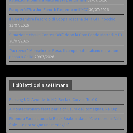
Europei MTB: a Juri Zanotti l’argento nell’XCC
30/07/2026
Il 6 settembre l’esordio di Coppa Toscana della Gf Pinocchio
31/07/2026
Situazione circuiti Contest360° dopo la Gran Fondo Marradi MTB
30/07/2026
“Au revoir” Monselice in Rosa. Il campionato italiano marathon
passa a Gallio
29/07/2026
I più letti della settimana
Ranking UCI: Avondetto N.2. Berta e Corvi in Top10
A Montecoronaro festa per la chiusura del Romagna Bike Cup
Eleonora Farina studia la Black Snake iridata: “Che ricordi in Val di
Sole… e ora sogno una medaglia”