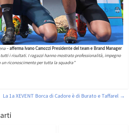
cena
–
afferma Ivano Camozzi Presidente del team e Brand Manager
tutti i risultati. I ragazzi hanno mostrato professionalità, impegno
da un riconoscimento per tutta la squadra”
La 1a XEVENT Borca di Cadore è di Burato e Taffarel
→
arti