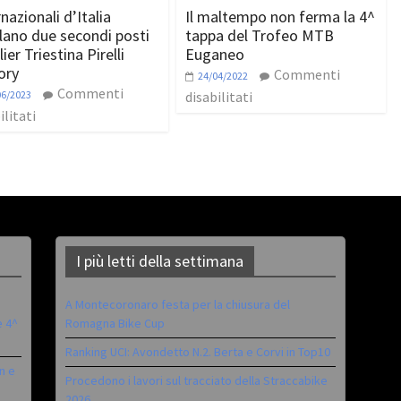
nazionali d’Italia
Il maltempo non ferma la 4^
lano due secondi posti
tappa del Trofeo MTB
lier Triestina Pirelli
Euganeo
ory
Commenti
24/04/2022
Commenti
06/2023
disabilitati
ilitati
I più letti della settimana
A Montecoronaro festa per la chiusura del
è 4^
Romagna Bike Cup
Ranking UCI: Avondetto N.2. Berta e Corvi in Top10
n e
Procedono i lavori sul tracciato della Straccabike
2026