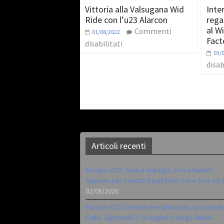
Vittoria alla Valsugana Wid
Inter
Ride con l’u23 Alarcon
rega
al Wi
Commenti
01/08/2022
Fact
disabilitati
03/
disab
Articoli recenti
Europei XCO: titoli a Aldridge, Frei e Hutter.
Argento per Zanotti tra gli Elite. Corvi fora ed 
02/08/2026
Europei XCO: vittorie per Ghibaudo, Grossman
Gallis. Signorelli 5^ la migliore tra gli italiani