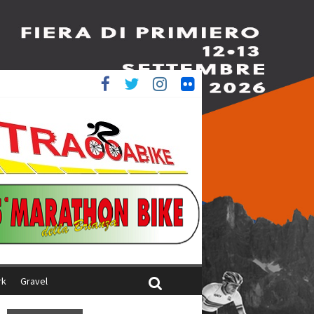
è 4^
ani
rk
Gravel