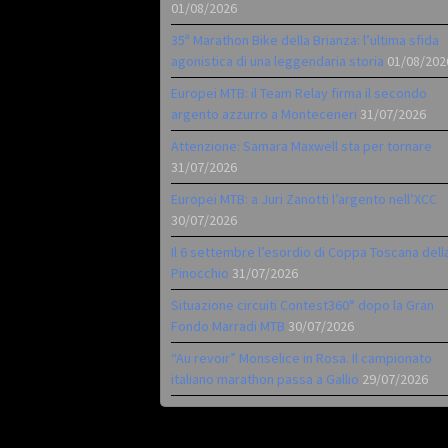
01/08/2026
35ª Marathon Bike della Brianza: l’ultima sfida
agonistica di una leggendaria storia
01/08/202
Europei MTB: il Team Relay firma il secondo
argento azzurro a Monteceneri
31/07/2026
Attenzione: Samara Maxwell sta per tornare
31/07/2026
Europei MTB: a Juri Zanotti l’argento nell’XCC
30/07/2026
Il 6 settembre l’esordio di Coppa Toscana dell
Pinocchio
31/07/2026
Situazione circuiti Contest360° dopo la Gran
Fondo Marradi MTB
30/07/2026
“Au revoir” Monselice in Rosa. Il campionato
italiano marathon passa a Gallio
29/07/2026