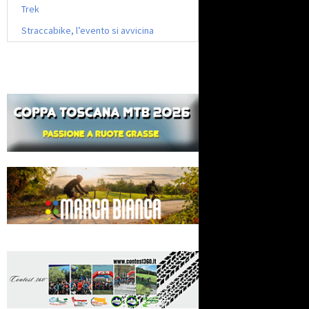
Trek
Straccabike, l’evento si avvicina