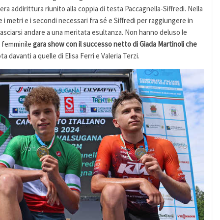
a addirittura riunito alla coppia di testa Paccagnella-Siffredi. Nella
 i metri e i secondi necessari fra sé e Siffredi per raggiungere in
e lasciarsi andare a una meritata esultanza. Non hanno deluso le
al femminile
gara show con il successo netto di Giada Martinoli che
 davanti a quelle di Elisa Ferri e Valeria Terzi.