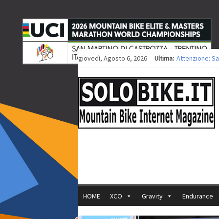
giovedì, Agosto 6, 2026
Ultima:
Attenzione: Sa
Europei XCO: ti
Europei XCO: vi
35ª Marathon Bi
Europei MTB: i
HOME
XCO
Gravity
Endurance