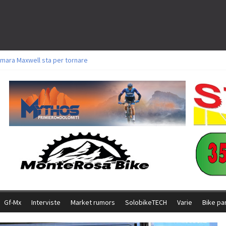
mara Maxwell sta per tornare
toli a Aldridge, Frei e Hutter. Argento per Zanotti tra gli Elite. Corvi fora ed 
ttorie per Ghibaudo, Grossmann e Gallis. Signorelli 5^ la migliore tra gli itali
ke della Brianza: l’ultima sfida agonistica di una leggendaria storia
l Team Relay firma il secondo argento azzurro a Monteceneri
Gf-Mx
Interviste
Market rumors
SolobikeTECH
Varie
Bike pa