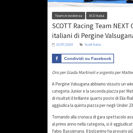
Team in evidenza
XCO Italia
SCOTT Racing Team NEXT Ge
italiani di Pergine Valsugan
23/07/2024
Scott Italia
Condividi su Facebook
Oro per Giada Martinoli e argento per Matteo
A Pergine Valsugana abbiamo vissuto un wknd a
categoria Junior e la seconda piazza per Matt
di risultati il brillante quarto posto di Elia R
aggiudica la quinta piazza per negli Under 23
Tornando alla cronaca di gara spettacolo ass
al primo anno nella categoria, si è aggiudicat
Fabio Bassignana. Il bolzanino ha provato più