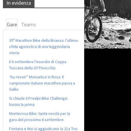
In evidenza
Gare
Teams
35ª Marathon Bike della Brianza: l’ultima
sfida agonistica di una leggendaria
storia
Il 6 settembre l’esordio di Coppa
Toscana della Gf Pinocchio
“Au revoir” Monselice in Rosa. Il
campionato italiano marathon passa a
Gallio
Si chiude il Prealpi Bike Challenge:
buona la prima
Monterosa Bike: tante novità per la
gara del prossimo 6 settembre
Fontana e Nisi si aggiudicano la 31a Troi