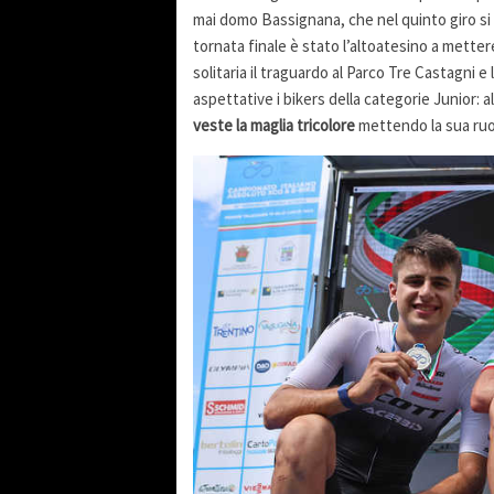
mai domo Bassignana, che nel quinto giro si er
tornata finale è stato l’altoatesino a mettere
solitaria il traguardo al Parco Tre Castagni 
aspettative i bikers della categorie Junior: 
veste la maglia tricolore
mettendo la sua ruota