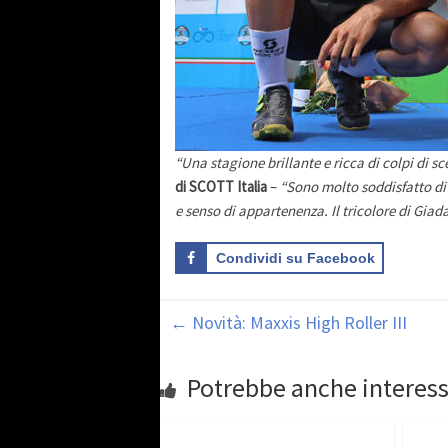
“Una stagione brillante e ricca di colpi di s
di SCOTT Italia
–
“Sono molto soddisfatto di 
e senso di appartenenza. Il tricolore di Gia
Condividi su Facebook
←
Novità: Maxxis High Roller III
Potrebbe anche interess