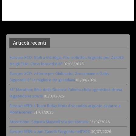
Articoli recenti
Europei XCO: titoli a Aldridge, Frei e Hutter. Argento per Zanotti
tra gli Elite. Corvi fora ed è 4^
02/08/2026
Europei XCO: vittorie per Ghibaudo, Grossmann e Gallis.
Signorelli 5^ la migliore tra gli italiani
01/08/2026
35ª Marathon Bike della Brianza: l’ultima sfida agonistica di una
leggendaria storia
01/08/2026
Europei MTB: il Team Relay firma il secondo argento azzurro a
Monteceneri
31/07/2026
Attenzione: Samara Maxwell sta per tornare
31/07/2026
Europei MTB: a Juri Zanotti l’argento nell’XCC
30/07/2026