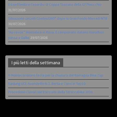
Il 6 settembre l’esordio di Coppa Toscana della Gf Pinocchio
31/07/2026
Situazione circuiti Contest360° dopo la Gran Fondo Marradi MTB
30/07/2026
“Au revoir” Monselice in Rosa. Il campionato italiano marathon
passa a Gallio
29/07/2026
I più letti della settimana
A Montecoronaro festa per la chiusura del Romagna Bike Cup
Ranking UCI: Avondetto N.2. Berta e Corvi in Top10
Procedono i lavori sul tracciato della Straccabike 2026