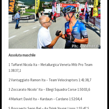
Assoluta maschile
1 Taffarel Nicola Ita – Metallurgica Veneta Mtb Pro Team
1:38:37,1
2 Vantaggiato Ramon Ita – Team Velociraptors 1:41:38,7
3 Zoccarato Nicolo’ Ita – Ellegi Squadra Corse 1:50:03,6
4 Markart David Ita – Kardaun – Cardano 1:52:04,4
5 Bossaerts Senn Bel – Aa Drink Young Lions 1:55:47,5