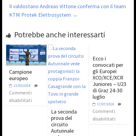
Il valdostano Andreas Vittone conferma con il team
KTM Protek Elettrosystem
→
Potrebbe anche interessarti
Ecco i
convocati per
gli Europei
Campione
XCO/XCE/XCR
europeo
Juniores – U23
13/05/2024
di Graz 24-30
Commenti
luglio
disabilitati
17/07/2018
La seconda
Commenti
prova del
disabilitati
circuito
Autunnale