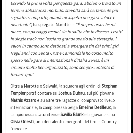
Essendo la prima volta per questa gara, abbiamo trovato un
terreno abbastanza morbido: stavolta sarà certamente più
segnato e compatto, quindi mi aspetto una gara veloce e
divertente”
, ha spiegato Marotte. –
“È un percorso che mi
piace, con passaggi tecnici sia in salita che in discesa. I tratti
in single track non lasciano grande spazio alla strategia, i
valori in campo sono destinati a emergere sin dai primi giri.
Negli anni con Santa Cruz e Cannondale ho corso molto
spesso nelle gare di Internazionali d’Italia Series: è un
circuito molto ben organizzato, sono sempre contento di
tornare qui.”
Oltre a Marotte e Seiwald, la squadra agli ordini di
Stephan
Tempier
potrà contare su
Joshua Dubau
, sul più giovane
Mathis Azzaro
e su altre tre ragazze di comprovato livello
internazionale, la campionessa belga
Emeline Detilleux
, la
campionessa statunitense
Savilia Blunk
e la giovanissima
Olivia Onesti
, uno dei talenti emergenti del Cross Country
francese.