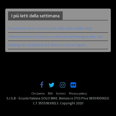
I più letti della settimana
Procedono i lavori sul tracciato della Straccabike 2026
A Montecoronaro festa per la chiusura del Romagna Bike Cup
Ranking UCI: Avondetto N.2. Berta e Corvi in Top10
Chi siamo
RSS
Scrivici
Privacy policy
S.I.S.B - Scuola Italiana SOLO BIKE. Beinasco (TO) P.Iva 08934930010.
C.f. 95559830013. Copyright 2020