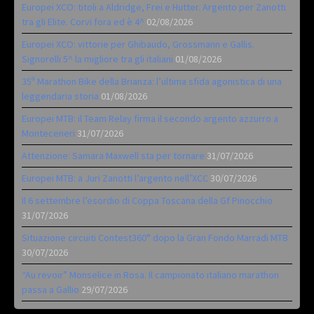
Europei XCO: titoli a Aldridge, Frei e Hutter. Argento per Zanotti
tra gli Elite. Corvi fora ed è 4^
02/08/2026
Europei XCO: vittorie per Ghibaudo, Grossmann e Gallis.
Signorelli 5^ la migliore tra gli italiani
01/08/2026
35ª Marathon Bike della Brianza: l’ultima sfida agonistica di una
leggendaria storia
01/08/2026
Europei MTB: il Team Relay firma il secondo argento azzurro a
Monteceneri
31/07/2026
Attenzione: Samara Maxwell sta per tornare
31/07/2026
Europei MTB: a Juri Zanotti l’argento nell’XCC
30/07/2026
Il 6 settembre l’esordio di Coppa Toscana della Gf Pinocchio
31/07/2026
Situazione circuiti Contest360° dopo la Gran Fondo Marradi MTB
30/07/2026
“Au revoir” Monselice in Rosa. Il campionato italiano marathon
passa a Gallio
29/07/2026