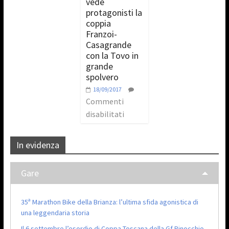
vede
protagonisti la
coppia
Franzoi-
Casagrande
con la Tovo in
grande
spolvero
18/09/2017
Commenti
disabilitati
In evidenza
Gare
35ª Marathon Bike della Brianza: l’ultima sfida agonistica di
una leggendaria storia
Il 6 settembre l’esordio di Coppa Toscana della Gf Pinocchio