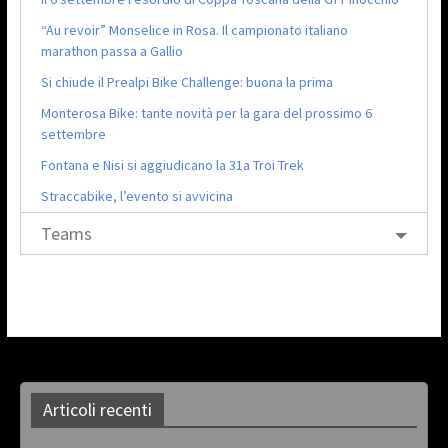
“Au revoir” Monselice in Rosa. Il campionato italiano
marathon passa a Gallio
Si chiude il Prealpi Bike Challenge: buona la prima
Monterosa Bike: tante novità per la gara del prossimo 6
settembre
Fontana e Nisi si aggiudicano la 31a Troi Trek
Straccabike, l’evento si avvicina
Teams
Articoli recenti