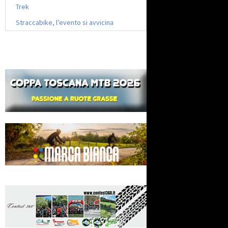
Trek
Straccabike, l’evento si avvicina