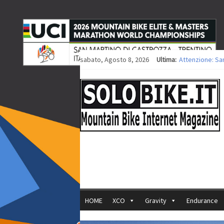
sabato, Agosto 8, 2026
Ultima:
Attenzione: Sa
Europei XCO: tit
Europei XCO: vit
35ª Marathon Bi
Europei MTB: i
HOME
XCO
Gravity
Endurance