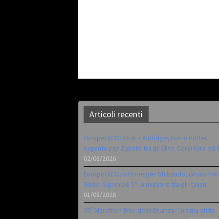
Articoli recenti
Europei XCO: titoli a Aldridge, Frei e Hutter.
Argento per Zanotti tra gli Elite. Corvi fora ed 
02/08/2026
Europei XCO: vittorie per Ghibaudo, Grossman
Gallis. Signorelli 5^ la migliore tra gli italiani
01/08/2026
35ª Marathon Bike della Brianza: l’ultima sfida