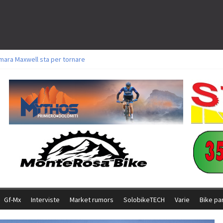
mara Maxwell sta per tornare
oli a Aldridge, Frei e Hutter. Argento per Zanotti tra gli Elite. Corvi fora ed 
torie per Ghibaudo, Grossmann e Gallis. Signorelli 5^ la migliore tra gli itali
ke della Brianza: l’ultima sfida agonistica di una leggendaria storia
l Team Relay firma il secondo argento azzurro a Monteceneri
Gf-Mx
Interviste
Market rumors
SolobikeTECH
Varie
Bike pa