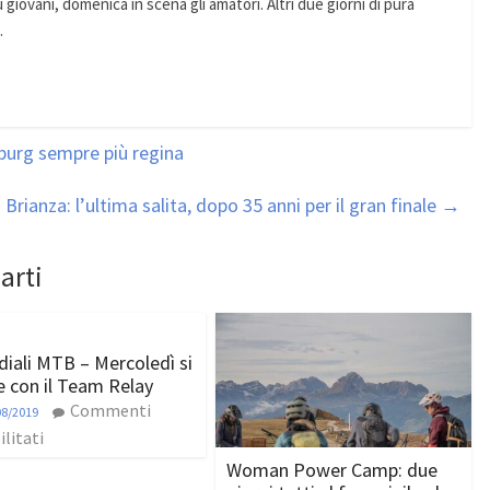
ù giovani, domenica in scena gli amatori. Altri due giorni di pura
.
inburg sempre più regina
Brianza: l’ultima salita, dopo 35 anni per il gran finale
→
arti
iali MTB – Mercoledì si
e con il Team Relay
Commenti
08/2019
ilitati
Woman Power Camp: due