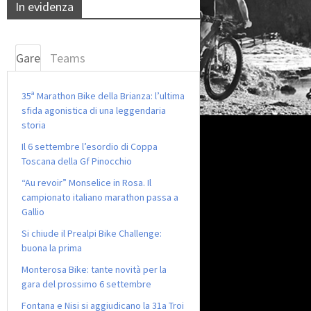
In evidenza
Gare
Teams
35ª Marathon Bike della Brianza: l’ultima
sfida agonistica di una leggendaria
storia
Il 6 settembre l’esordio di Coppa
Toscana della Gf Pinocchio
“Au revoir” Monselice in Rosa. Il
campionato italiano marathon passa a
Gallio
Si chiude il Prealpi Bike Challenge:
buona la prima
Monterosa Bike: tante novità per la
gara del prossimo 6 settembre
Fontana e Nisi si aggiudicano la 31a Troi