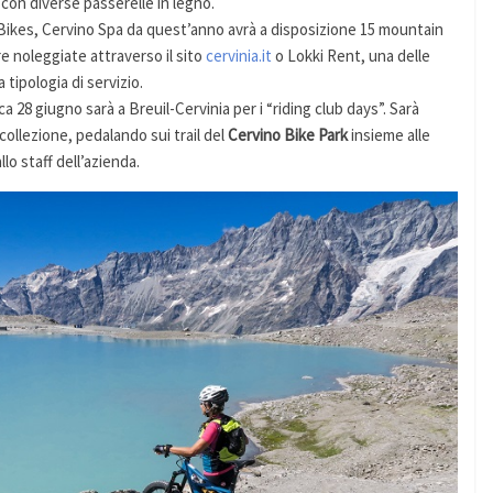
 con diverse passerelle in legno.
-Bikes, Cervino Spa da quest’anno avrà a disposizione 15 mountain
e noleggiate attraverso il sito
cervinia.it
o Lokki Rent, una delle
 tipologia di servizio.
28 giugno sarà a Breuil-Cervinia per i “riding club days”. Sarà
collezione, pedalando sui trail del
Cervino Bike Park
insieme alle
lo staff dell’azienda.