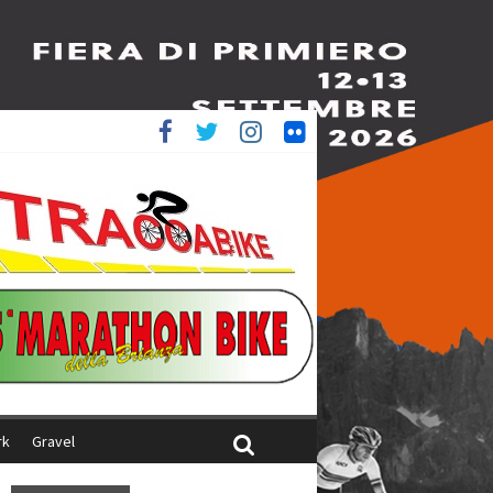
è 4^
ani
rk
Gravel