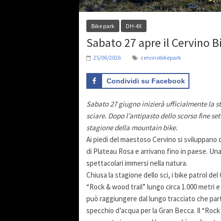
Bike park
DH-4X
Sabato 27 apre il Cervino B
25/06/2026
cervinobikepark
Condividi su Facebook
Sabato 27 giugno inizierà ufficialmente la s
sciare. Dopo l’antipasto dello scorso fine se
stagione della mountain bike.
Ai piedi del maestoso Cervino si sviluppano o
di Plateau Rosa e arrivano fino in paese. Una
spettacolari immersi nella natura.
Chiusa la stagione dello sci, i bike patrol de
“Rock & wood trail” lungo circa 1.000 metri e 
può raggiungere dal lungo tracciato che part
specchio d’acqua per la Gran Becca. Il “Roc