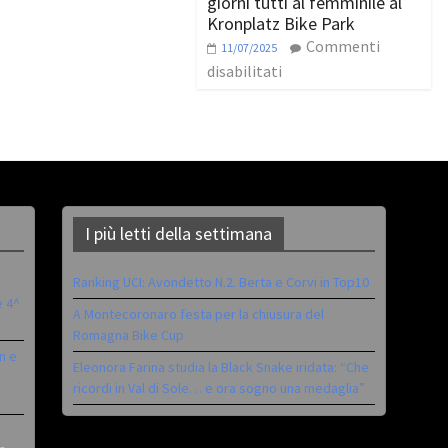
giorni tutti al femminile al
Kronplatz Bike Park
Commenti
11/07/2025
disabilitati
I più letti della settimana
Ranking UCI: Avondetto N.2. Berta e Corvi in Top10
è 4^
A Montecoronaro festa per la chiusura del
Romagna Bike Cup
n e
Eleonora Farina studia la Black Snake iridata: “Che
ricordi in Val di Sole… e ora sogno una medaglia”