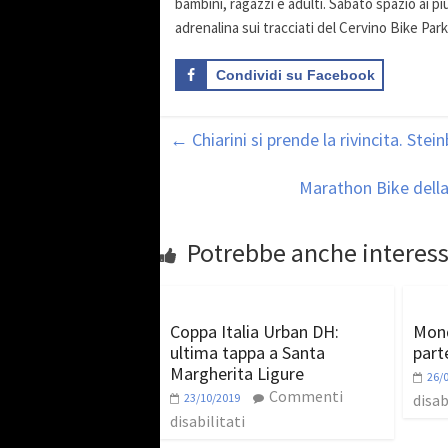
bambini, ragazzi e adulti. Sabato spazio ai pi
adrenalina sui tracciati del Cervino Bike Park
Condividi su Facebook
←
Chiarini si prende la rivincita. Ste
Marathon Bike della 
Potrebbe anche interess
Coppa Italia Urban DH:
Mond
ultima tappa a Santa
part
Margherita Ligure
26/
Commenti
23/10/2019
disab
disabilitati