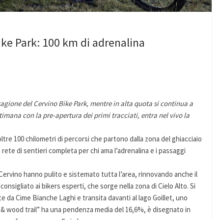
ike Park: 100 km di adrenalina
tagione del Cervino Bike Park, mentre in alta quota si continua a
ttimana con la pre-apertura dei primi tracciati, entra nel vivo la
ltre 100 chilometri di percorsi che partono dalla zona del ghiacciaio
 rete di sentieri completa per chi ama l’adrenalina e i passaggi
l Cervino hanno pulito e sistemato tutta l’area, rinnovando anche il
consigliato ai bikers esperti, che sorge nella zona di Cielo Alto. Si
e da Cime Bianche Laghi e transita davanti al lago Goillet, uno
k & wood trail” ha una pendenza media del 16,6%, è disegnato in