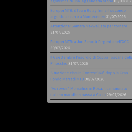
agonistica di una leggendaria storia
01/08/202
Europei MTB: il Team Relay firma il secondo
argento azzurro a Monteceneri
31/07/2026
Attenzione: Samara Maxwell sta per tornare
31/07/2026
Europei MTB: a Juri Zanotti l’argento nell’XCC
30/07/2026
Il 6 settembre l’esordio di Coppa Toscana dell
Pinocchio
31/07/2026
Situazione circuiti Contest360° dopo la Gran
Fondo Marradi MTB
30/07/2026
“Au revoir” Monselice in Rosa. Il campionato
italiano marathon passa a Gallio
29/07/2026