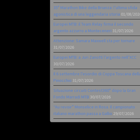
35ª Marathon Bike della Brianza: l’ultima sfida
agonistica di una leggendaria storia
01/08/202
Europei MTB: il Team Relay firma il secondo
argento azzurro a Monteceneri
31/07/2026
Attenzione: Samara Maxwell sta per tornare
31/07/2026
Europei MTB: a Juri Zanotti l’argento nell’XCC
30/07/2026
Il 6 settembre l’esordio di Coppa Toscana dell
Pinocchio
31/07/2026
Situazione circuiti Contest360° dopo la Gran
Fondo Marradi MTB
30/07/2026
“Au revoir” Monselice in Rosa. Il campionato
italiano marathon passa a Gallio
29/07/2026