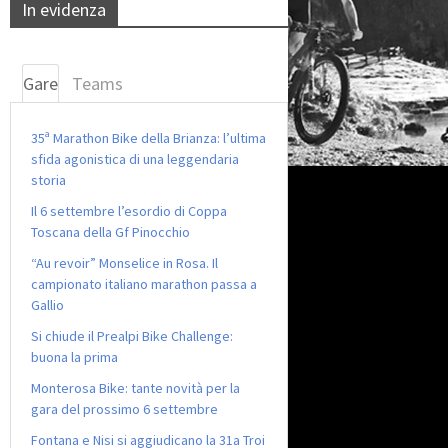
In evidenza
Gare
Teams
35ª Marathon Bike della Brianza: l’ultima
sfida agonistica di una leggendaria
storia
Il 6 settembre l’esordio di Coppa
Toscana della Gf Pinocchio
“Au revoir” Monselice in Rosa. Il
campionato italiano marathon passa a
Gallio
Si chiude il Prealpi Bike Challenge:
buona la prima
Monterosa Bike: tante novità per la
gara del prossimo 6 settembre
Fontana e Nisi si aggiudicano la 31a Troi