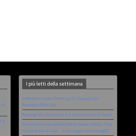
I più letti della settimana
A Montecoronaro festa per la chiusura del
è 4^
Romagna Bike Cup
Ranking UCI: Avondetto N.2. Berta e Corvi in Top10
n e
Eleonora Farina studia la Black Snake iridata: “Che
ricordi in Val di Sole… e ora sogno una medaglia”