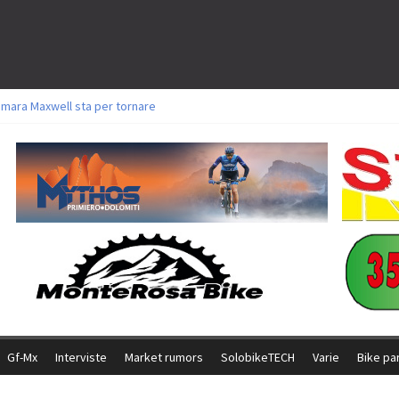
amara Maxwell sta per tornare
toli a Aldridge, Frei e Hutter. Argento per Zanotti tra gli Elite. Corvi fora ed 
ttorie per Ghibaudo, Grossmann e Gallis. Signorelli 5^ la migliore tra gli ital
ike della Brianza: l’ultima sfida agonistica di una leggendaria storia
l Team Relay firma il secondo argento azzurro a Monteceneri
Gf-Mx
Interviste
Market rumors
SolobikeTECH
Varie
Bike pa