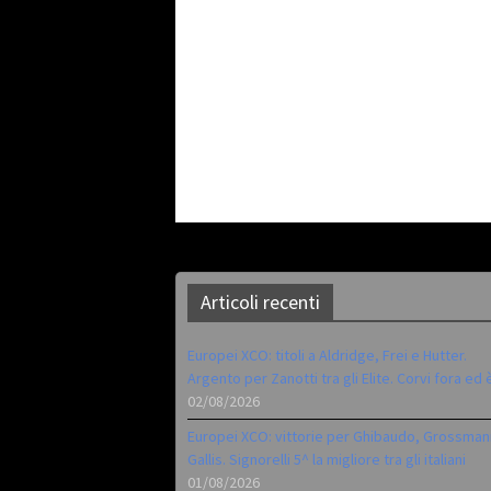
Articoli recenti
Europei XCO: titoli a Aldridge, Frei e Hutter.
Argento per Zanotti tra gli Elite. Corvi fora ed 
02/08/2026
Europei XCO: vittorie per Ghibaudo, Grossman
Gallis. Signorelli 5^ la migliore tra gli italiani
01/08/2026