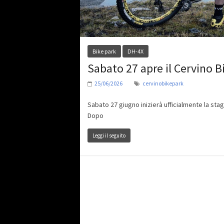
Bike park
DH-4X
Sabato 27 apre il Cervino B
25/06/2026
cervinobikepark
Sabato 27 giugno inizierà ufficialmente la stag
Dopo
Leggi il seguito