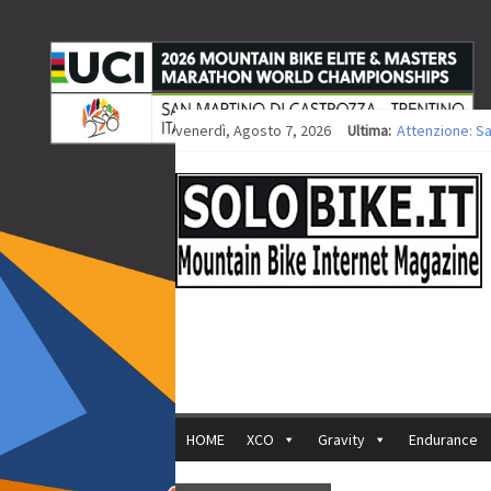
venerdì, Agosto 7, 2026
Ultima:
Attenzione: S
Europei XCO: ti
Europei XCO: vi
35ª Marathon B
Europei MTB: i
HOME
XCO
Gravity
Endurance