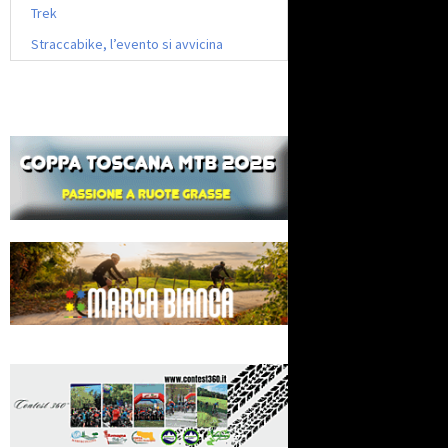
Trek
Straccabike, l’evento si avvicina