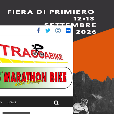
è 4^
iani
rk
Gravel