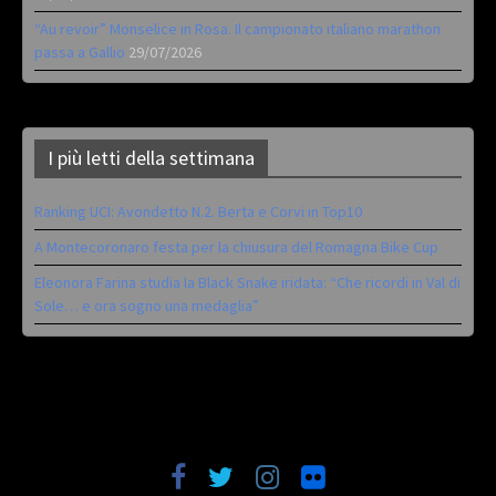
“Au revoir” Monselice in Rosa. Il campionato italiano marathon
passa a Gallio
29/07/2026
I più letti della settimana
Ranking UCI: Avondetto N.2. Berta e Corvi in Top10
A Montecoronaro festa per la chiusura del Romagna Bike Cup
Eleonora Farina studia la Black Snake iridata: “Che ricordi in Val di
Sole… e ora sogno una medaglia”