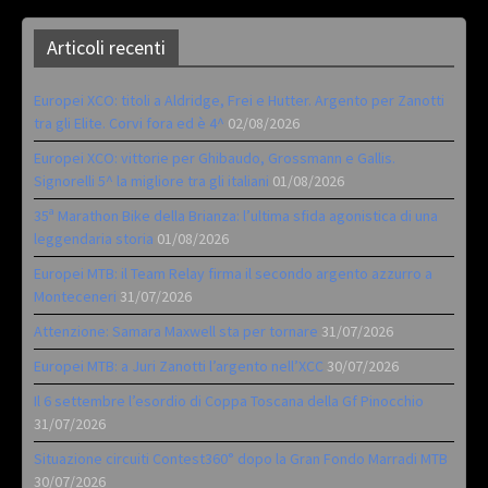
Articoli recenti
Europei XCO: titoli a Aldridge, Frei e Hutter. Argento per Zanotti
tra gli Elite. Corvi fora ed è 4^
02/08/2026
Europei XCO: vittorie per Ghibaudo, Grossmann e Gallis.
Signorelli 5^ la migliore tra gli italiani
01/08/2026
35ª Marathon Bike della Brianza: l’ultima sfida agonistica di una
leggendaria storia
01/08/2026
Europei MTB: il Team Relay firma il secondo argento azzurro a
Monteceneri
31/07/2026
Attenzione: Samara Maxwell sta per tornare
31/07/2026
Europei MTB: a Juri Zanotti l’argento nell’XCC
30/07/2026
Il 6 settembre l’esordio di Coppa Toscana della Gf Pinocchio
31/07/2026
Situazione circuiti Contest360° dopo la Gran Fondo Marradi MTB
30/07/2026