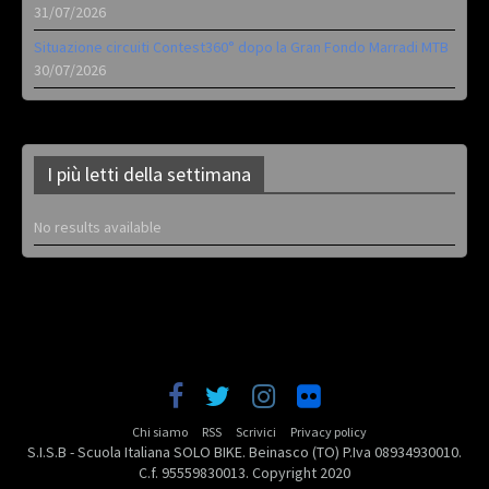
31/07/2026
Situazione circuiti Contest360° dopo la Gran Fondo Marradi MTB
30/07/2026
I più letti della settimana
No results available
Chi siamo
RSS
Scrivici
Privacy policy
S.I.S.B - Scuola Italiana SOLO BIKE. Beinasco (TO) P.Iva 08934930010.
C.f. 95559830013. Copyright 2020