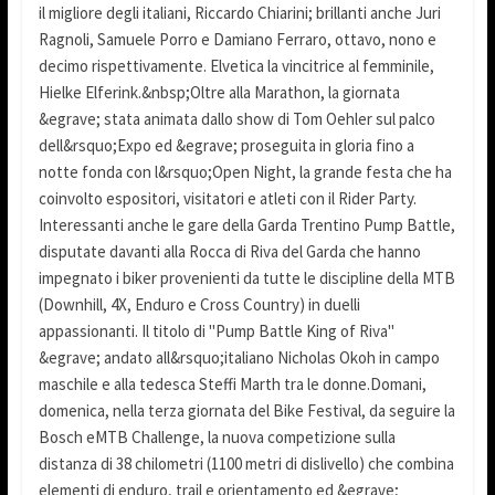
il migliore degli italiani, Riccardo Chiarini; brillanti anche Juri
Ragnoli, Samuele Porro e Damiano Ferraro, ottavo, nono e
decimo rispettivamente. Elvetica la vincitrice al femminile,
Hielke Elferink.&nbsp;Oltre alla Marathon, la giornata
&egrave; stata animata dallo show di Tom Oehler sul palco
dell&rsquo;Expo ed &egrave; proseguita in gloria fino a
notte fonda con l&rsquo;Open Night, la grande festa che ha
coinvolto espositori, visitatori e atleti con il Rider Party.
Interessanti anche le gare della Garda Trentino Pump Battle,
disputate davanti alla Rocca di Riva del Garda che hanno
impegnato i biker provenienti da tutte le discipline della MTB
(Downhill, 4X, Enduro e Cross Country) in duelli
appassionanti. Il titolo di "Pump Battle King of Riva"
&egrave; andato all&rsquo;italiano Nicholas Okoh in campo
maschile e alla tedesca Steffi Marth tra le donne.Domani,
domenica, nella terza giornata del Bike Festival, da seguire la
Bosch eMTB Challenge, la nuova competizione sulla
distanza di 38 chilometri (1100 metri di dislivello) che combina
elementi di enduro, trail e orientamento ed &egrave;