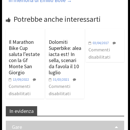
in memoria di Emilio Bove
→
Potrebbe anche interessarti
Il Marathon
Dolomiti
03/04/2017
Bike Cup
Superbike: alea
Commenti
saluta l’estate
iacta est! In
disabilitati
con la Gf
sella, scenari
Monte San
da favola il 10
Giorgio
luglio
13/09/2022
31/03/2021
Commenti
Commenti
disabilitati
disabilitati
In evidenza
Gare