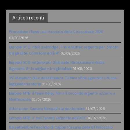
Articoli recenti
Procedono i lavori sul tracciato della Straccabike 2026
03/08/2026
Europei XCO: titoli a Aldridge, Frei e Hutter. Argento per Zanotti
tra gli Elite. Corvi fora ed è 4^
02/08/2026
Europei XCO: vittorie per Ghibaudo, Grossmann e Gallis.
Signorelli 5^ la migliore tra gli italiani
01/08/2026
35ª Marathon Bike della Brianza: l’ultima sfida agonistica di una
leggendaria storia
01/08/2026
Europei MTB: il Team Relay firma il secondo argento azzurro a
Monteceneri
31/07/2026
Attenzione: Samara Maxwell sta per tornare
31/07/2026
Europei MTB: a Juri Zanotti l’argento nell’XCC
30/07/2026
Il 6 settembre l’esordio di Coppa Toscana della Gf Pinocchio