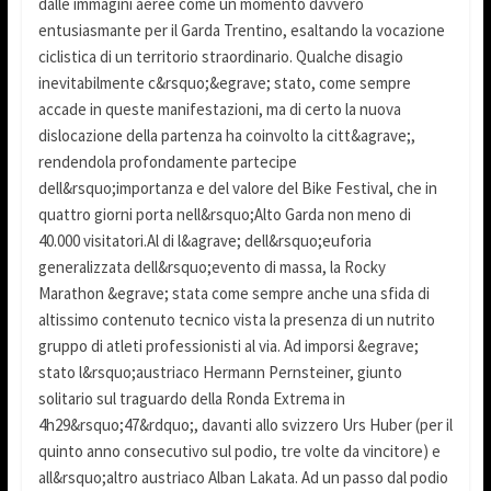
dalle immagini aeree come un momento davvero
entusiasmante per il Garda Trentino, esaltando la vocazione
ciclistica di un territorio straordinario. Qualche disagio
inevitabilmente c&rsquo;&egrave; stato, come sempre
accade in queste manifestazioni, ma di certo la nuova
dislocazione della partenza ha coinvolto la citt&agrave;,
rendendola profondamente partecipe
dell&rsquo;importanza e del valore del Bike Festival, che in
quattro giorni porta nell&rsquo;Alto Garda non meno di
40.000 visitatori.Al di l&agrave; dell&rsquo;euforia
generalizzata dell&rsquo;evento di massa, la Rocky
Marathon &egrave; stata come sempre anche una sfida di
altissimo contenuto tecnico vista la presenza di un nutrito
gruppo di atleti professionisti al via. Ad imporsi &egrave;
stato l&rsquo;austriaco Hermann Pernsteiner, giunto
solitario sul traguardo della Ronda Extrema in
4h29&rsquo;47&rdquo;, davanti allo svizzero Urs Huber (per il
quinto anno consecutivo sul podio, tre volte da vincitore) e
all&rsquo;altro austriaco Alban Lakata. Ad un passo dal podio