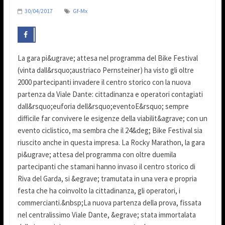
30/04/2017
Gf-Mx
La gara pi&ugrave; attesa nel programma del Bike Festival
(vinta dall&rsquo;austriaco Pernsteiner) ha visto gli oltre
2000 partecipanti invadere il centro storico con la nuova
partenza da Viale Dante: cittadinanza e operatori contagiati
dall&rsquo;euforia dell&rsquo;eventoE&rsquo; sempre
difficile far convivere le esigenze della viabilit&agrave; con un
evento ciclistico, ma sembra che il 24&deg; Bike Festival sia
riuscito anche in questa impresa. La Rocky Marathon, la gara
pi&ugrave; attesa del programma con oltre duemila
partecipanti che stamani hanno invaso il centro storico di
Riva del Garda, si &egrave; tramutata in una vera e propria
festa che ha coinvolto la cittadinanza, gli operatori, i
commercianti.&nbsp;La nuova partenza della prova, fissata
nel centralissimo Viale Dante, &egrave; stata immortalata