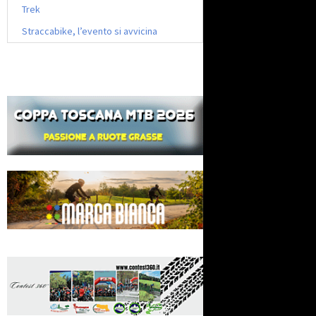
Trek
Straccabike, l’evento si avvicina