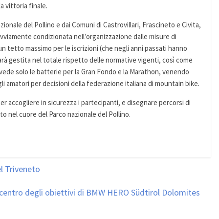
vittoria finale.
ionale del Pollino e dai Comuni di Castrovillari, Frascineto e Civita,
 ovviamente condizionata nell’organizzazione dalle misure di
 un tetto massimo per le iscrizioni (che negli anni passati hanno
sarà gestita nel totale rispetto delle normative vigenti, così come
revede solo le batterie per la Gran Fondo e la Marathon, venendo
i amatori per decisioni della federazione italiana di mountain bike.
er accogliere in sicurezza i partecipanti, e disegnare percorsi di
to nel cuore del Parco nazionale del Pollino.
el Triveneto
al centro degli obiettivi di BMW HERO Südtirol Dolomites