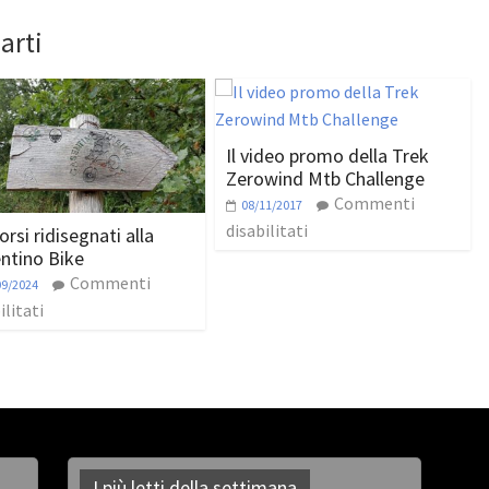
arti
Il video promo della Trek
Zerowind Mtb Challenge
Commenti
08/11/2017
disabilitati
rsi ridisegnati alla
ntino Bike
Commenti
09/2024
ilitati
I più letti della settimana