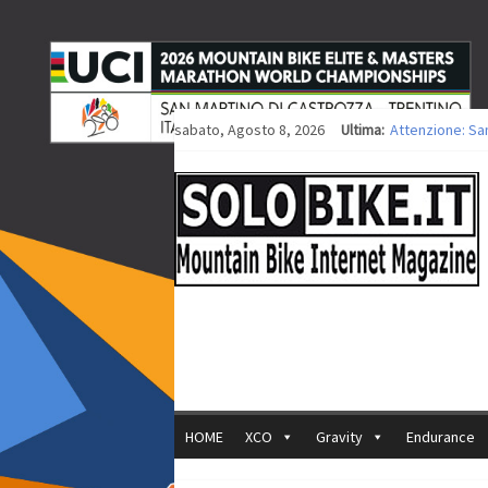
sabato, Agosto 8, 2026
Ultima:
Attenzione: Sa
Europei XCO: tit
Europei XCO: vit
35ª Marathon Bi
Europei MTB: i
HOME
XCO
Gravity
Endurance