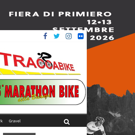
è 4^
ani
rk
Gravel