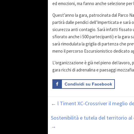
ed emozioni, ma fanno anche selezione per la 
Quest’anno la gara, patrocinata dal Parco Naz
partirà dalle pendici dell’Imperticata e sarà
sicurezza anti contagio. Sarà infatti fissato
sfiorato anche i 500 partecipanti) e la gara 
sarà rimodulata la griglia di partenza che p
meno il percorso Escursionistico dedicato agl
L’organizzazione è già nel pieno del lavoro, p
gara ricchi di adrenalina e paesaggi mozzafia
Condividi su Facebook
←
l Timent XC-Crossriver il meglio d
Sostenibilità e tutela del territorio 
→