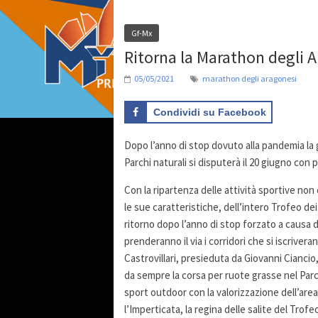
Gf-Mx
Ritorna la Marathon degli 
05/05/2021
marathon degli aragonesi
Condividi su Facebook
Dopo l’anno di stop dovuto alla pandemia la g
Parchi naturali si disputerà il 20 giugno con
Con la ripartenza delle attività sportive non 
le sue caratteristiche, dell’intero Trofeo de
ritorno dopo l’anno di stop forzato a causa de
prenderanno il via i corridori che si iscrivera
Castrovillari, presieduta da Giovanni Ciancio
da sempre la corsa per ruote grasse nel Parco
sport outdoor con la valorizzazione dell’area 
l’Imperticata, la regina delle salite del Tr