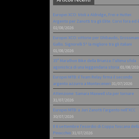
Europei XCO: titoli a Aldridge, Frei e Hutter.
Argento per Zanotti tra gli Elite. Corvi fora ed 
02/08/2026
Europei XCO: vittorie per Ghibaudo, Grossman
Gallis. Signorelli 5^ la migliore tra gli italiani
01/08/2026
35ª Marathon Bike della Brianza: l’ultima sfida
agonistica di una leggendaria storia
01/08/202
Europei MTB: il Team Relay firma il secondo
argento azzurro a Monteceneri
31/07/2026
Attenzione: Samara Maxwell sta per tornare
31/07/2026
Europei MTB: a Juri Zanotti l’argento nell’XCC
30/07/2026
Il 6 settembre l’esordio di Coppa Toscana dell
Pinocchio
31/07/2026