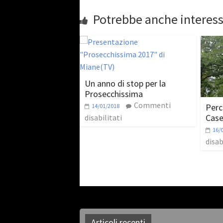
Potrebbe anche interess
Un anno di stop per la
Prosecchissima
Commenti
Perco
14/01/2018
Case
disabilitati
16/
disab
Articoli recenti