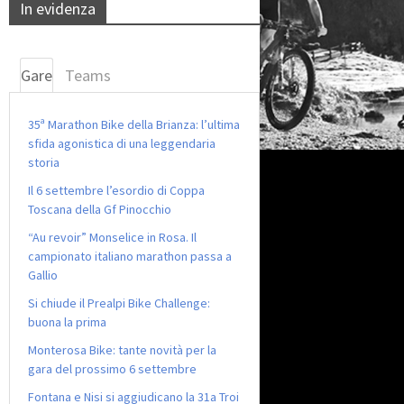
In evidenza
Gare
Teams
35ª Marathon Bike della Brianza: l’ultima
sfida agonistica di una leggendaria
storia
Il 6 settembre l’esordio di Coppa
Toscana della Gf Pinocchio
“Au revoir” Monselice in Rosa. Il
campionato italiano marathon passa a
Gallio
Si chiude il Prealpi Bike Challenge:
buona la prima
Monterosa Bike: tante novità per la
gara del prossimo 6 settembre
Fontana e Nisi si aggiudicano la 31a Troi