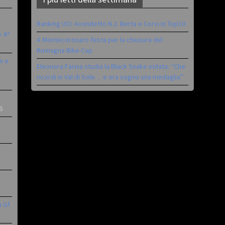
Ranking UCI: Avondetto N.2. Berta e Corvi in Top10
è 4^
A Montecoronaro festa per la chiusura del
Romagna Bike Cup
n e
Eleonora Farina studia la Black Snake iridata: “Che
ricordi in Val di Sole… e ora sogno una medaglia”
6
a Gf