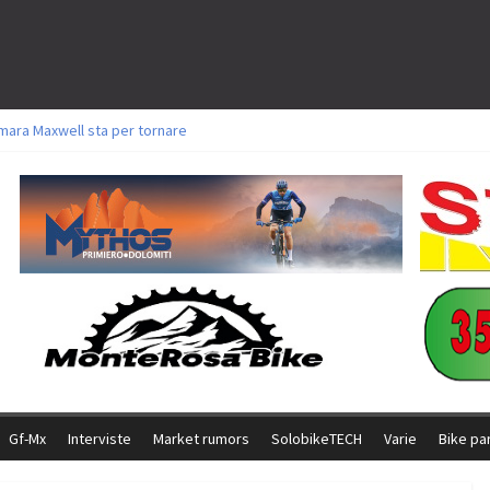
mara Maxwell sta per tornare
oli a Aldridge, Frei e Hutter. Argento per Zanotti tra gli Elite. Corvi fora ed 
torie per Ghibaudo, Grossmann e Gallis. Signorelli 5^ la migliore tra gli itali
ke della Brianza: l’ultima sfida agonistica di una leggendaria storia
l Team Relay firma il secondo argento azzurro a Monteceneri
Gf-Mx
Interviste
Market rumors
SolobikeTECH
Varie
Bike pa