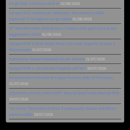
tra gli Elite. Corvi fora ed è 4^
02/08/2026
Europei XCO: vittorie per Ghibaudo, Grossmann e Gallis.
Signorelli 5^ la migliore tra gli italiani
01/08/2026
35ª Marathon Bike della Brianza: l’ultima sfida agonistica di una
leggendaria storia
01/08/2026
Europei MTB: il Team Relay firma il secondo argento azzurro a
Monteceneri
31/07/2026
Attenzione: Samara Maxwell sta per tornare
31/07/2026
Europei MTB: a Juri Zanotti l’argento nell’XCC
30/07/2026
Il 6 settembre l’esordio di Coppa Toscana della Gf Pinocchio
31/07/2026
Situazione circuiti Contest360° dopo la Gran Fondo Marradi MTB
30/07/2026
“Au revoir” Monselice in Rosa. Il campionato italiano marathon
passa a Gallio
29/07/2026