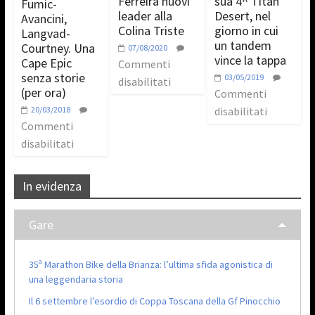
Ferreira nuovi
sua 4^ Titan
Fumic-
leader alla
Desert, nel
Avancini,
Colina Triste
giorno in cui
Langvad-
un tandem
Courtney. Una
07/08/2020
vince la tappa
Cape Epic
Commenti
senza storie
03/05/2019
disabilitati
(per ora)
Commenti
20/03/2018
disabilitati
Commenti
disabilitati
In evidenza
Gare
35ª Marathon Bike della Brianza: l’ultima sfida agonistica di
una leggendaria storia
Il 6 settembre l’esordio di Coppa Toscana della Gf Pinocchio