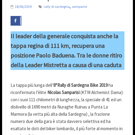
,
18/06/2019
rally di sardegna
samparisi
Il leader della generale conquista anche la
tappa regina di 111 km, recupera una
posizione Paolo Baduena. Tra le donne ritiro
della Leader Mistretta a causa di una caduta
La tappa più lunga dell’
8°Rally di Sardegna Bike 2019
ha
riconfermato l’èlite
Nicolas Samparisi
(KTM Alchemist Dama):
con i suoi 111 chilometri di lunghezza, la speciale di 41 ed un
dislivello di 1690 metri da Nuraghe Ruinas a Punta La
Marmora (la vetta più alta della Sardegna) , la frazione
numero due della gara è stata davvero selettiva ed ha
esaltato le doti del biker lombardo, il più forte al momento in