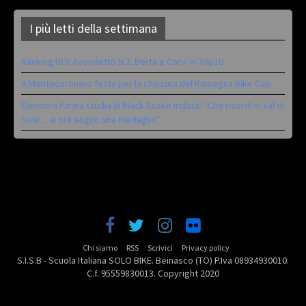
I più letti della settimana
Ranking UCI: Avondetto N.2. Berta e Corvi in Top10
A Montecoronaro festa per la chiusura del Romagna Bike Cup
Eleonora Farina studia la Black Snake iridata: “Che ricordi in Val di
Sole… e ora sogno una medaglia”
Chi siamo
RSS
Scrivici
Privacy policy
S.I.S.B - Scuola Italiana SOLO BIKE. Beinasco (TO) P.Iva 08934930010.
C.f. 95559830013. Copyright 2020