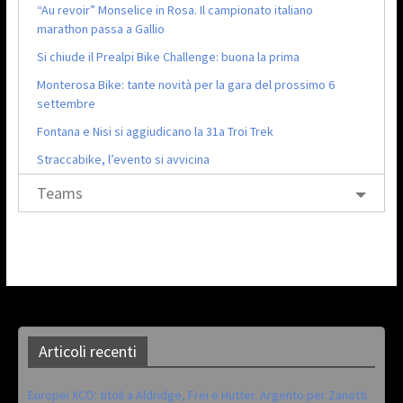
“Au revoir” Monselice in Rosa. Il campionato italiano
marathon passa a Gallio
Si chiude il Prealpi Bike Challenge: buona la prima
Monterosa Bike: tante novità per la gara del prossimo 6
settembre
Fontana e Nisi si aggiudicano la 31a Troi Trek
Straccabike, l’evento si avvicina
Teams
Articoli recenti
Europei XCO: titoli a Aldridge, Frei e Hutter. Argento per Zanotti