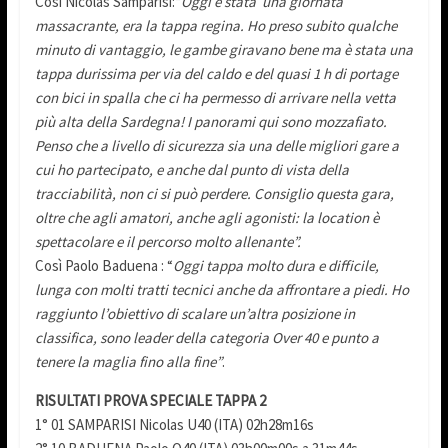
Così Nicolas Samparisi:“
Oggi è stata una giornata
massacrante, era la tappa regina. Ho preso subito qualche
minuto di vantaggio, le gambe giravano bene ma è stata una
tappa durissima per via del caldo e del quasi 1 h di portage
con bici in spalla che ci ha permesso di arrivare nella vetta
più alta della Sardegna! I panorami qui sono mozzafiato.
Penso che a livello di sicurezza sia una delle migliori gare a
cui ho partecipato, e anche dal punto di vista della
tracciabilità, non ci si può perdere. Consiglio questa gara,
oltre che agli amatori, anche agli agonisti: la location è
spettacolare e il percorso molto allenante”.
Così Paolo Baduena : “
Oggi tappa molto dura e difficile,
lunga con molti tratti tecnici anche da affrontare a piedi. Ho
raggiunto l’obiettivo di scalare un’altra posizione in
classifica, sono leader della categoria Over 40 e punto a
tenere la maglia fino alla fine”
.
RISULTATI PROVA SPECIALE TAPPA 2
1° 01 SAMPARISI Nicolas U40 (ITA) 02h28m16s