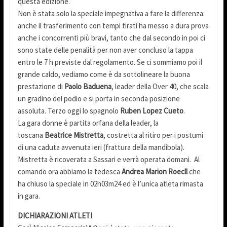
questa edizione.
Non è stata solo la speciale impegnativa a fare la differenza:
anche il trasferimento con tempi tirati ha messo a dura prova
anche i concorrenti più bravi, tanto che dal secondo in poi ci
sono state delle penalità per non aver concluso la tappa
entro le 7 h previste dal regolamento. Se ci sommiamo poi il
grande caldo, vediamo come è da sottolineare la buona
prestazione di
Paolo Baduena
, leader della Over 40, che scala
un gradino del podio e si porta in seconda posizione
assoluta. Terzo oggi lo spagnolo
Ruben Lopez Cueto
.
La gara donne è partita orfana della leader, la
toscana
Beatrice Mistretta
, costretta al ritiro per i postumi
di una caduta avvenuta ieri (frattura della mandibola).
Mistretta è ricoverata a Sassari e verrà operata domani. Al
comando ora abbiamo la tedesca
Andrea Marion Roecll
che
ha chiuso la speciale in 02h03m24 ed è l’unica atleta rimasta
in gara.
DICHIARAZIONI ATLETI