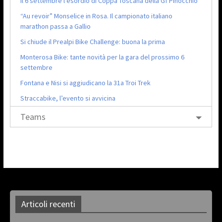
Il 6 settembre l’esordio di Coppa Toscana della Gf Pinocchio
“Au revoir” Monselice in Rosa. Il campionato italiano
marathon passa a Gallio
Si chiude il Prealpi Bike Challenge: buona la prima
Monterosa Bike: tante novità per la gara del prossimo 6
settembre
Fontana e Nisi si aggiudicano la 31a Troi Trek
Straccabike, l’evento si avvicina
Teams
Articoli recenti