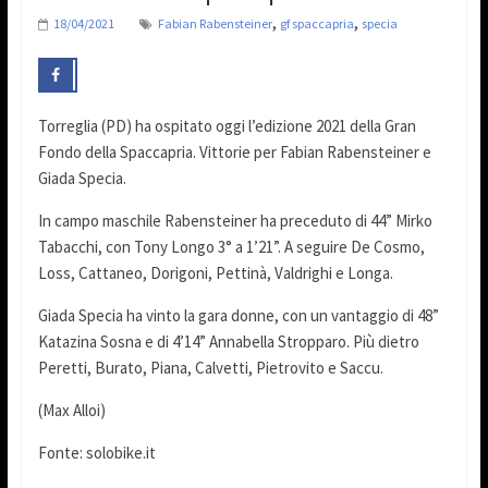
,
,
18/04/2021
Fabian Rabensteiner
gf spaccapria
specia
Torreglia (PD) ha ospitato oggi l’edizione 2021 della Gran
Fondo della Spaccapria. Vittorie per Fabian Rabensteiner e
Giada Specia.
In campo maschile Rabensteiner ha preceduto di 44” Mirko
Tabacchi, con Tony Longo 3° a 1’21”. A seguire De Cosmo,
Loss, Cattaneo, Dorigoni, Pettinà, Valdrighi e Longa.
Giada Specia ha vinto la gara donne, con un vantaggio di 48”
Katazina Sosna e di 4’14” Annabella Stropparo. Più dietro
Peretti, Burato, Piana, Calvetti, Pietrovito e Saccu.
(Max Alloi)
Fonte: solobike.it