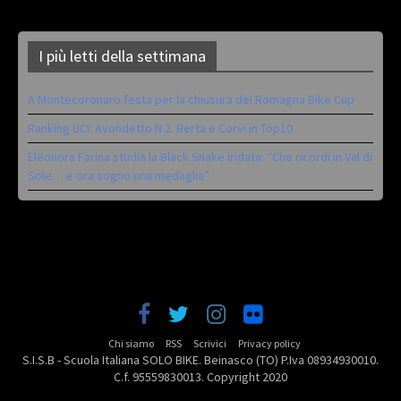
I più letti della settimana
A Montecoronaro festa per la chiusura del Romagna Bike Cup
Ranking UCI: Avondetto N.2. Berta e Corvi in Top10
Eleonora Farina studia la Black Snake iridata: “Che ricordi in Val di
Sole… e ora sogno una medaglia”
Chi siamo
RSS
Scrivici
Privacy policy
S.I.S.B - Scuola Italiana SOLO BIKE. Beinasco (TO) P.Iva 08934930010.
C.f. 95559830013. Copyright 2020