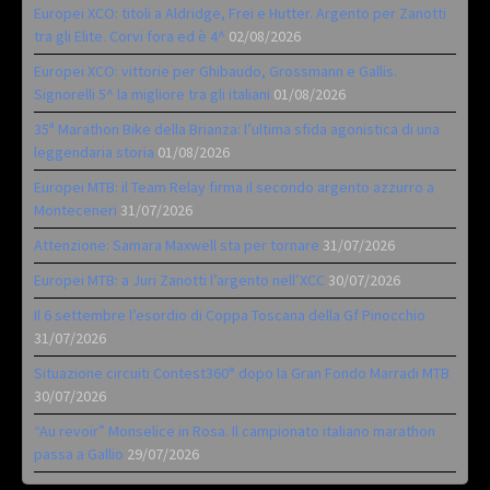
Europei XCO: titoli a Aldridge, Frei e Hutter. Argento per Zanotti
tra gli Elite. Corvi fora ed è 4^
02/08/2026
Europei XCO: vittorie per Ghibaudo, Grossmann e Gallis.
Signorelli 5^ la migliore tra gli italiani
01/08/2026
35ª Marathon Bike della Brianza: l’ultima sfida agonistica di una
leggendaria storia
01/08/2026
Europei MTB: il Team Relay firma il secondo argento azzurro a
Monteceneri
31/07/2026
Attenzione: Samara Maxwell sta per tornare
31/07/2026
Europei MTB: a Juri Zanotti l’argento nell’XCC
30/07/2026
Il 6 settembre l’esordio di Coppa Toscana della Gf Pinocchio
31/07/2026
Situazione circuiti Contest360° dopo la Gran Fondo Marradi MTB
30/07/2026
“Au revoir” Monselice in Rosa. Il campionato italiano marathon
passa a Gallio
29/07/2026