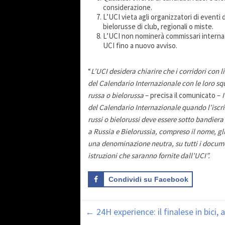
considerazione.
L’UCI vieta agli organizzatori di eventi
bielorusse di club, regionali o miste.
L’UCI non nominerà commissari internazio
UCI fino a nuovo avviso.
“
L’UCI desidera chiarire che i corridori con 
del Calendario Internazionale con le loro s
russa o bielorussa
– precisa il comunicato –
I
del Calendario Internazionale quando l’iscri
russi o bielorussi deve essere sotto bandiera 
a Russia e Bielorussia, compreso il nome, gli 
una denominazione neutra, su tutti i documen
istruzioni che saranno fornite dall’UCI”.
Condividi su Facebook
←
24H experience: il finalese in bici, a