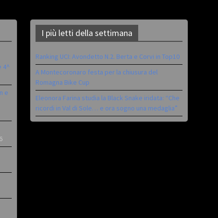
I più letti della settimana
Ranking UCI: Avondetto N.2. Berta e Corvi in Top10
è 4^
A Montecoronaro festa per la chiusura del
Romagna Bike Cup
n e
Eleonora Farina studia la Black Snake iridata: “Che
ricordi in Val di Sole… e ora sogno una medaglia”
6