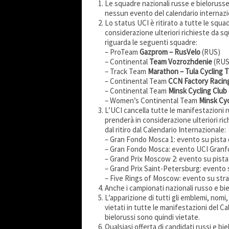
Le squadre nazionali russe e bielorusse
nessun evento del calendario internazi
Lo status UCI è ritirato a tutte le squa
considerazione ulteriori richieste da squ
riguarda le seguenti squadre:
– ProTeam
Gazprom
– RusVelo
(RUS)
– Continental
Team Vozrozhdenie
(RUS
– Track Team
Marathon – Tula Cycling 
– Continental Team
CCN Factory Racin
– Continental Team
Minsk Cycling Club
– Women’s Continental Team
Minsk Cyc
L’UCI cancella tutte le manifestazioni 
prenderà in considerazione ulteriori ri
dal ritiro dal Calendario Internazionale:
– Gran Fondo Mosca 1: evento su pista d
– Gran Fondo Mosca: evento UCI Granfo
– Grand Prix Moscow 2: evento su pista 
– Grand Prix Saint-Petersburg: evento s
– Five Rings of Moscow: evento su strad
Anche i campionati nazionali russo e bie
L’apparizione di tutti gli emblemi, nomi, 
vietati in tutte le manifestazioni del C
bielorussi sono quindi vietate.
Qualsiasi offerta di candidati russi e bi