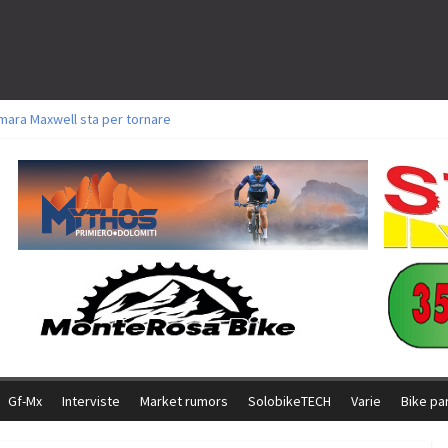
mara Maxwell sta per tornare
oli a Aldridge, Frei e Hutter. Argento per Zanotti tra gli Elite. Corvi fora ed 
torie per Ghibaudo, Grossmann e Gallis. Signorelli 5^ la migliore tra gli itali
ke della Brianza: l’ultima sfida agonistica di una leggendaria storia
l Team Relay firma il secondo argento azzurro a Monteceneri
Gf-Mx
Interviste
Market rumors
SolobikeTECH
Varie
Bike pa