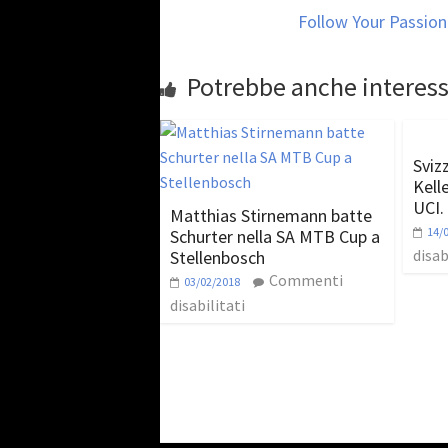
Follow Your Passion
Potrebbe anche interess
Sviz
Kelle
UCI.
Matthias Stirnemann batte
14/
Schurter nella SA MTB Cup a
disab
Stellenbosch
Commenti
03/02/2018
disabilitati