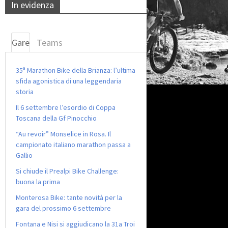
In evidenza
Gare
Teams
35ª Marathon Bike della Brianza: l’ultima
sfida agonistica di una leggendaria
storia
Il 6 settembre l’esordio di Coppa
Toscana della Gf Pinocchio
“Au revoir” Monselice in Rosa. Il
campionato italiano marathon passa a
Gallio
Si chiude il Prealpi Bike Challenge:
buona la prima
Monterosa Bike: tante novità per la
gara del prossimo 6 settembre
Fontana e Nisi si aggiudicano la 31a Troi