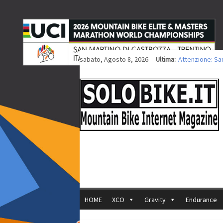
sabato, Agosto 8, 2026
Ultima:
Attenzione: Sa
Europei XCO: tit
Europei XCO: vit
35ª Marathon Bi
Europei MTB: i
HOME
XCO
Gravity
Endurance