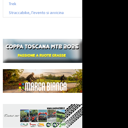
Trek
Straccabike, l’evento si avvicina