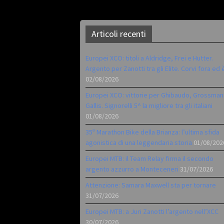
Articoli recenti
Europei XCO: titoli a Aldridge, Frei e Hutter.
Argento per Zanotti tra gli Elite. Corvi fora ed 
02/08/2026
Europei XCO: vittorie per Ghibaudo, Grossman
Gallis. Signorelli 5^ la migliore tra gli italiani
01/08/2026
35ª Marathon Bike della Brianza: l’ultima sfida
agonistica di una leggendaria storia
01/08/202
Europei MTB: il Team Relay firma il secondo
argento azzurro a Monteceneri
31/07/2026
Attenzione: Samara Maxwell sta per tornare
31/07/2026
Europei MTB: a Juri Zanotti l’argento nell’XCC
30/07/2026