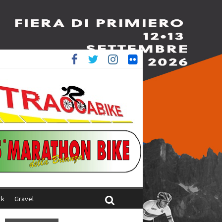
è 4^
ani
rk
Gravel