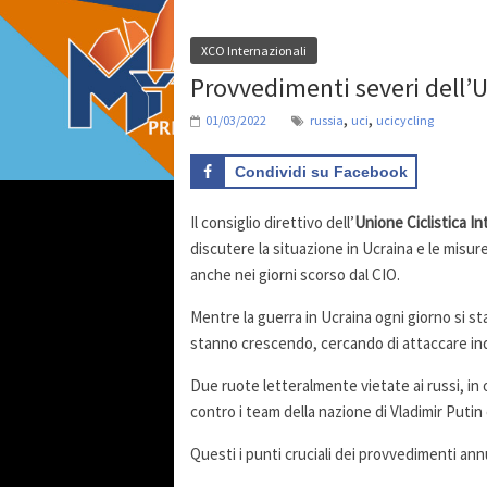
XCO Internazionali
Provvedimenti severi dell’U
,
,
01/03/2022
russia
uci
ucicycling
Condividi su Facebook
Il consiglio direttivo dell’
Unione Ciclistica I
discutere la situazione in Ucraina e le misu
anche nei giorni scorso dal CIO.
Mentre la guerra in Ucraina ogni giorno si s
stanno crescendo, cercando di attaccare indi
Due ruote letteralmente vietate ai russi, i
contro i team della nazione di Vladimir Putin e
Questi i punti cruciali dei provvedimenti ann