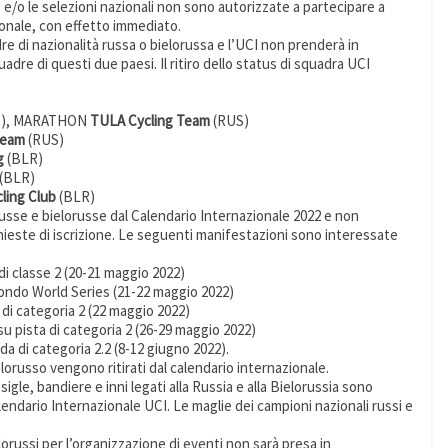
 e/o le selezioni nazionali non sono autorizzate a partecipare a
onale, con effetto immediato.
dre di nazionalità russa o bielorussa e l’UCI non prenderà in
adre di questi due paesi. Il ritiro dello status di squadra UCI
), MARATHON
TULA Cycling Team
(RUS)
Team
(RUS)
g
(BLR)
(BLR)
ling Club
(BLR)
russe e bielorusse dal Calendario Internazionale 2022 e non
chieste di iscrizione. Le seguenti manifestazioni sono interessate
i classe 2 (20-21 maggio 2022)
ndo World Series (21-22 maggio 2022)
di categoria 2 (22 maggio 2022)
u pista di categoria 2 (26-29 maggio 2022)
a di categoria 2.2 (8-12 giugno 2022).
lorusso vengono ritirati dal calendario internazionale.
sigle, bandiere e inni legati alla Russia e alla Bielorussia sono
alendario Internazionale UCI. Le maglie dei campioni nazionali russi e
elorussi per l’organizzazione di eventi non sarà presa in