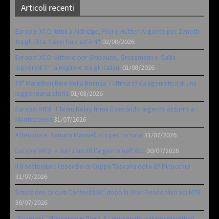
Articoli recenti
Europei XCO: titoli a Aldridge, Frei e Hutter. Argento per Zanotti
tra gli Elite. Corvi fora ed è 4^
02/08/2026
Europei XCO: vittorie per Ghibaudo, Grossmann e Gallis.
Signorelli 5^ la migliore tra gli italiani
01/08/2026
35ª Marathon Bike della Brianza: l’ultima sfida agonistica di una
leggendaria storia
01/08/2026
Europei MTB: il Team Relay firma il secondo argento azzurro a
Monteceneri
31/07/2026
Attenzione: Samara Maxwell sta per tornare
31/07/2026
Europei MTB: a Juri Zanotti l’argento nell’XCC
30/07/2026
Il 6 settembre l’esordio di Coppa Toscana della Gf Pinocchio
31/07/2026
Situazione circuiti Contest360° dopo la Gran Fondo Marradi MTB
30/07/2026
“Au revoir” Monselice in Rosa. Il campionato italiano marathon