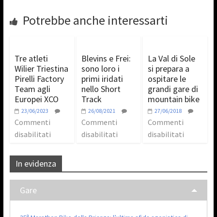
Potrebbe anche interessarti
Tre atleti
Blevins e Frei:
La Val di Sole
Wilier Triestina
sono loro i
si prepara a
Pirelli Factory
primi iridati
ospitare le
Team agli
nello Short
grandi gare di
Europei XCO
Track
mountain bike
23/06/2023
26/08/2021
27/06/2018
Commenti
Commenti
Commenti
disabilitati
disabilitati
disabilitati
In evidenza
Gare