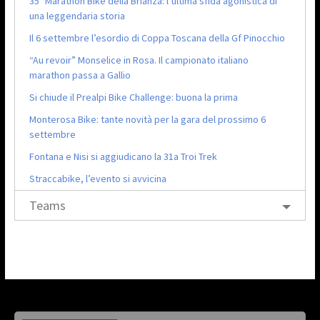
35ª Marathon Bike della Brianza: l’ultima sfida agonistica di
una leggendaria storia
Il 6 settembre l’esordio di Coppa Toscana della Gf Pinocchio
“Au revoir” Monselice in Rosa. Il campionato italiano
marathon passa a Gallio
Si chiude il Prealpi Bike Challenge: buona la prima
Monterosa Bike: tante novità per la gara del prossimo 6
settembre
Fontana e Nisi si aggiudicano la 31a Troi Trek
Straccabike, l’evento si avvicina
Teams