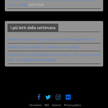
passa a Gallio
29/07/2026
I più letti della settimana
A Montecoronaro festa per la chiusura del Romagna Bike Cup
Ranking UCI: Avondetto N.2. Berta e Corvi in Top10
Eleonora Farina studia la Black Snake iridata: “Che ricordi in Val di
Sole… e ora sogno una medaglia”
Chi siamo
RSS
Scrivici
Privacy policy