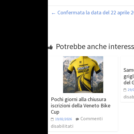
←
Confermata la data del 22 aprile 
Potrebbe anche interess
Samu
grig
del 
29/
disab
Pochi giorni alla chiusura
iscrizioni della Veneto Bike
Cup
Commenti
19/02/2026
disabilitati