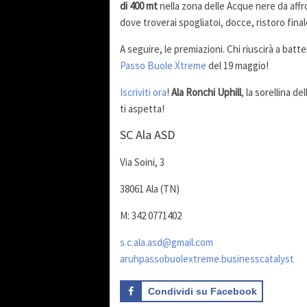
di 400 mt
nella zona delle Acque nere da affr
dove troverai spogliatoi, docce, ristoro fina
A seguire, le premiazioni. Chi riuscirà a batte
Passo Buole Xtreme
del 19 maggio!
Iscriviti ora
!
Ala Ronchi Uphill
, la sorellina d
ti aspetta!
SC Ala ASD
Via Soini, 3
38061 Ala (TN)
M: 342 0771402
s.c.ala.asd@gmail.com
aruhpassobuolextreme.businesscatalyst
Condividi su Facebook