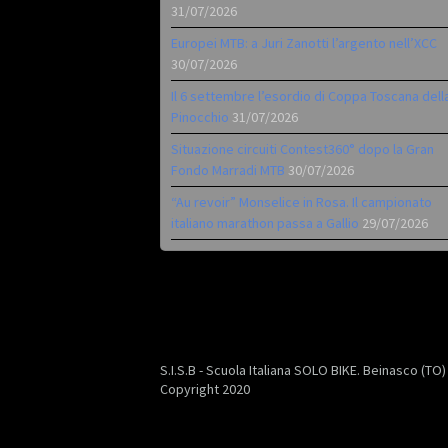
31/07/2026
Europei MTB: a Juri Zanotti l’argento nell’XCC
30/07/2026
Il 6 settembre l’esordio di Coppa Toscana dell
Pinocchio
31/07/2026
Situazione circuiti Contest360° dopo la Gran
Fondo Marradi MTB
30/07/2026
“Au revoir” Monselice in Rosa. Il campionato
italiano marathon passa a Gallio
29/07/2026
S.I.S.B - Scuola Italiana SOLO BIKE. Beinasco (TO
Copyright 2020