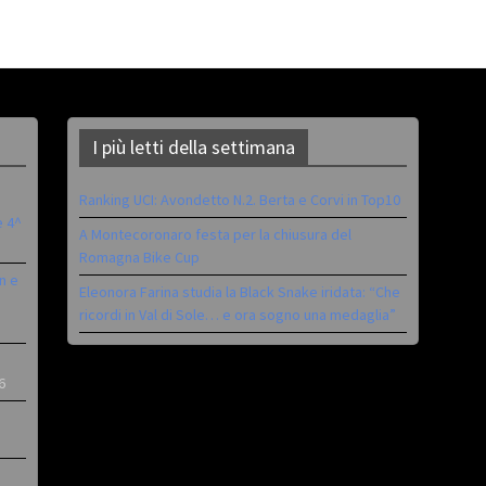
I più letti della settimana
Ranking UCI: Avondetto N.2. Berta e Corvi in Top10
è 4^
A Montecoronaro festa per la chiusura del
Romagna Bike Cup
n e
Eleonora Farina studia la Black Snake iridata: “Che
ricordi in Val di Sole… e ora sogno una medaglia”
6