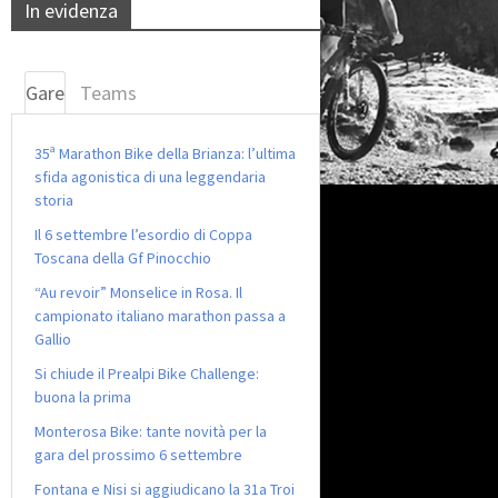
In evidenza
Gare
Teams
35ª Marathon Bike della Brianza: l’ultima
sfida agonistica di una leggendaria
storia
Il 6 settembre l’esordio di Coppa
Toscana della Gf Pinocchio
“Au revoir” Monselice in Rosa. Il
campionato italiano marathon passa a
Gallio
Si chiude il Prealpi Bike Challenge:
buona la prima
Monterosa Bike: tante novità per la
gara del prossimo 6 settembre
Fontana e Nisi si aggiudicano la 31a Troi