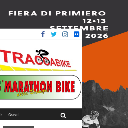
è 4^
ani
rk
Gravel