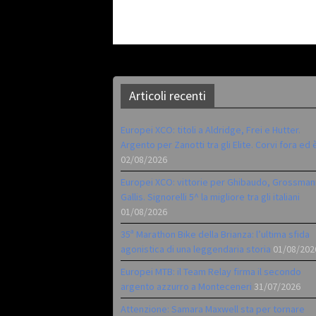
Articoli recenti
Europei XCO: titoli a Aldridge, Frei e Hutter.
Argento per Zanotti tra gli Elite. Corvi fora ed 
02/08/2026
Europei XCO: vittorie per Ghibaudo, Grossman
Gallis. Signorelli 5^ la migliore tra gli italiani
01/08/2026
35ª Marathon Bike della Brianza: l’ultima sfida
agonistica di una leggendaria storia
01/08/202
Europei MTB: il Team Relay firma il secondo
argento azzurro a Monteceneri
31/07/2026
Attenzione: Samara Maxwell sta per tornare