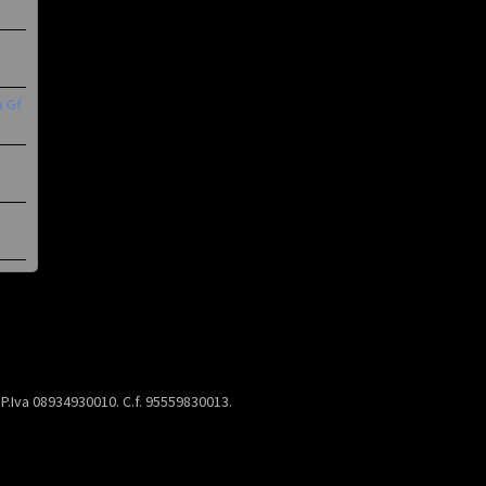
a Gf
) P.Iva 08934930010. C.f. 95559830013.