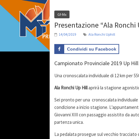
Gf-Mx
Presentazione “Ala Ronchi U
14/04/2019
Ala Ronchi Uphill
Condividi su Facebook
Campionato Provinciale 2019 Up Hill
Una cronoscalata individuale di 12 km per 550 
Ala Ronchi Up Hill
aprirà la stagione agonisti
Sei pronto per una cronoscalata individuale
condizione a inizio stagione. L’appuntamento
Giovanni XIII con passaggio assistito da auto 
partenza unica.
La pedalata prosegue sul vecchio tracciato 