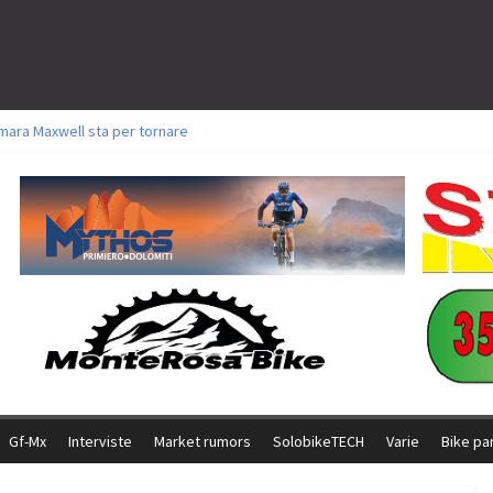
mara Maxwell sta per tornare
oli a Aldridge, Frei e Hutter. Argento per Zanotti tra gli Elite. Corvi fora ed 
torie per Ghibaudo, Grossmann e Gallis. Signorelli 5^ la migliore tra gli itali
ke della Brianza: l’ultima sfida agonistica di una leggendaria storia
l Team Relay firma il secondo argento azzurro a Monteceneri
Gf-Mx
Interviste
Market rumors
SolobikeTECH
Varie
Bike pa