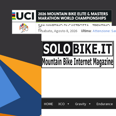
sabato, Agosto 8, 2026
Ultima:
Attenzione: Sa
Europei XCO: tit
Europei XCO: vit
35ª Marathon Bi
Europei MTB: i
HOME
XCO
Gravity
Endurance