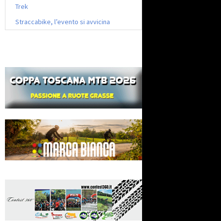
Trek
Straccabike, l’evento si avvicina