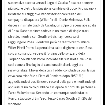
successiva ascesa verso il Lago di Calaita Rosa era sempre
più solo, e dietro la situazione cambiava di poco. Provavano a
rientrare sul fuggitivo Rabensteiner con l’aiuto del
compagno di squadra (Wilier Pirelli) Daniel Geismayr. Sulla
discesa in single track da Calaita, un colpo di scena alle spalle
di Rosa. Rabensteiner cadeva in un tratto di single track
stretto, mentre con South e Geismayr cercava di
raggiungere Rosa. Rientrava però da dietro l’altro alfiere
Wilier Pirelli Porro. La penultima salita di giornata con Rosa
solo al comando, vedeva il forcing dello svizzero della
Torpado South con Porro incollato alla sua ruota. Ma Rosa,
così come a fine luglio ai campionati italiani, oggi era
inavvicinabile. Il biker della cicli Taddei concludeva cosi la sua
cavalcata trionfale a Fiera di Primiero dopo 3h50’21”,
aggiudicandosi così il nuovo record della gara e meritando gli
applausi di un folto pubblico assiepato ai bordi del parterre al
Parco Vallombrosa. Secondo un comunque soddisfatto
Porro, staccato di 3m7sec. Terzo Casey South a 3m26s dal
vincitore.