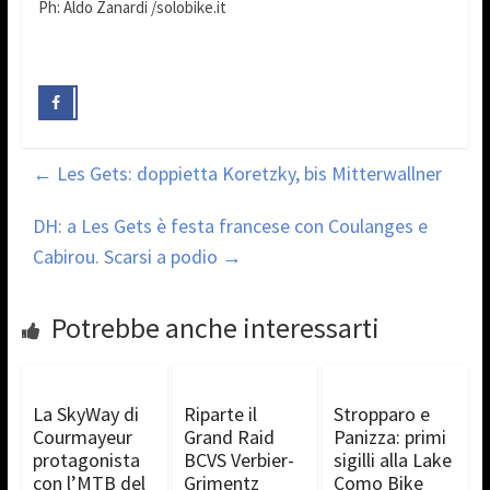
Ph: Aldo Zanardi /solobike.it
←
Les Gets: doppietta Koretzky, bis Mitterwallner
DH: a Les Gets è festa francese con Coulanges e
Cabirou. Scarsi a podio
→
Potrebbe anche interessarti
La SkyWay di
Riparte il
Stropparo e
Courmayeur
Grand Raid
Panizza: primi
protagonista
BCVS Verbier-
sigilli alla Lake
con l’MTB del
Grimentz
Como Bike