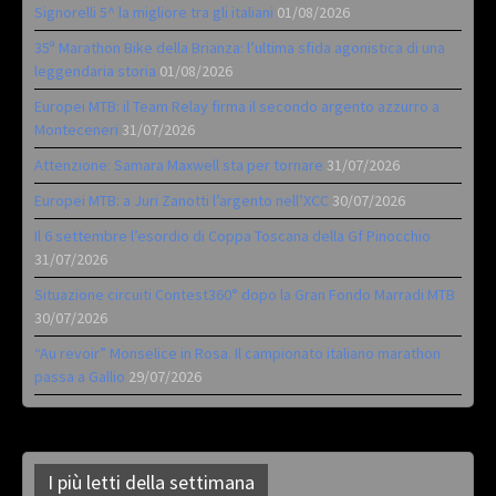
Signorelli 5^ la migliore tra gli italiani
01/08/2026
35ª Marathon Bike della Brianza: l’ultima sfida agonistica di una
leggendaria storia
01/08/2026
Europei MTB: il Team Relay firma il secondo argento azzurro a
Monteceneri
31/07/2026
Attenzione: Samara Maxwell sta per tornare
31/07/2026
Europei MTB: a Juri Zanotti l’argento nell’XCC
30/07/2026
Il 6 settembre l’esordio di Coppa Toscana della Gf Pinocchio
31/07/2026
Situazione circuiti Contest360° dopo la Gran Fondo Marradi MTB
30/07/2026
“Au revoir” Monselice in Rosa. Il campionato italiano marathon
passa a Gallio
29/07/2026
I più letti della settimana