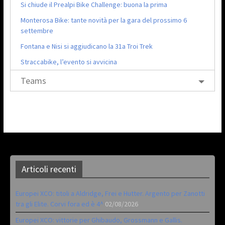
Si chiude il Prealpi Bike Challenge: buona la prima
Monterosa Bike: tante novità per la gara del prossimo 6
settembre
Fontana e Nisi si aggiudicano la 31a Troi Trek
Straccabike, l’evento si avvicina
Teams
Articoli recenti
Europei XCO: titoli a Aldridge, Frei e Hutter. Argento per Zanotti
tra gli Elite. Corvi fora ed è 4^
02/08/2026
Europei XCO: vittorie per Ghibaudo, Grossmann e Gallis.