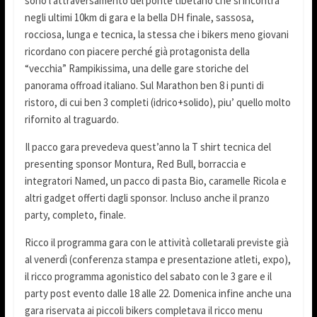
sono l’attraversamento del ponte tibetano che si incontra
negli ultimi 10km di gara e la bella DH finale, sassosa,
rocciosa, lunga e tecnica, la stessa che i bikers meno giovani
ricordano con piacere perché già protagonista della
“vecchia” Rampikissima, una delle gare storiche del
panorama offroad italiano. Sul Marathon ben 8 i punti di
ristoro, di cui ben 3 completi (idrico+solido), piu’ quello molto
rifornito al traguardo.
Il pacco gara prevedeva quest’anno la T shirt tecnica del
presenting sponsor Montura, Red Bull, borraccia e
integratori Named, un pacco di pasta Bio, caramelle Ricola e
altri gadget offerti dagli sponsor. Incluso anche il pranzo
party, completo, finale.
Ricco il programma gara con le attività colletarali previste già
al venerdì (conferenza stampa e presentazione atleti, expo),
il ricco programma agonistico del sabato con le 3 gare e il
party post evento dalle 18 alle 22. Domenica infine anche una
gara riservata ai piccoli bikers completava il ricco menu