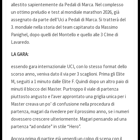
allestito sapientemente da Pedali di Marca. Nel complesso
un ottimo preludio e test al mondiale marathon 2026, già
assegnato da parte dell’Uci a Pedali di Marca. Si tratterà del
3. mondiale nella storia del team capitanato da Massimo
Panighel, dopo quelli del Montello e quello alle 3 CIme di
Lavaredo.
LA GARA:
essendo gara internazionale UCI, con lo stesso format dello
scorso anno, veniva dato il via per 3 scaglioni. Prima gli Elite
M, seguiti a 1 minuto dalle Elite F. Quindi dopo un altro paio di
minuti il blocco dei Master. Purtroppo il viale di partenza
piuttosto angusto e l’aver approntato una griglia unica per i
Master creava un po’ di confusione nella procedura di
partenza, magari da rivedere per il prossimo anno, se i numeri
dovessero crescere ulteriormente. Magari pensando ad una
partenza “ad ondate” in stile “Hero”.
Ancora prima di partire già venerdi un colpo di scena con il