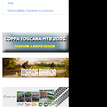
Trek
Straccabike, l’evento si avvicina