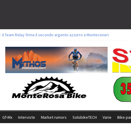
: il Team Relay firma il secondo argento azzurro a Monteceneri
lavori sul tracciato della Straccabike 2026
titoli a Aldridge, Frei e Hutter. Argento per Zanotti tra gli Elite. Corvi fora 
 vittorie per Ghibaudo, Grossmann e Gallis. Signorelli 5^ la migliore tra gli it
 Bike della Brianza: l’ultima sfida agonistica di una leggendaria storia
Gf-Mx
Interviste
Market rumors
SolobikeTECH
Varie
Bike pa