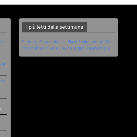
I più letti della settimana
ike
Eleonora Farina studia la Black Snake iridata: “Che
ricordi in Val di Sole… e ora sogno una medaglia”
è 4^
n e
6