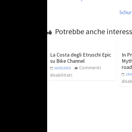
Schur
Potrebbe anche interess
La Costa degli Etruschi Epic
In P
su Bike Channel
Mytho
road
Commenti
20/05/2025
disabilitati
24/
disab