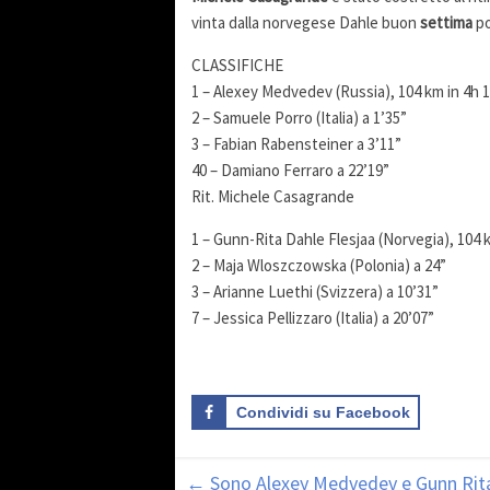
vinta dalla norvegese Dahle buon
settima
p
CLASSIFICHE
1 – Alexey Medvedev (Russia), 104 km in 4h 1
2 – Samuele Porro (Italia) a 1’35”
3 – Fabian Rabensteiner a 3’11”
40 – Damiano Ferraro a 22’19”
Rit. Michele Casagrande
1 – Gunn-Rita Dahle Flesjaa (Norvegia), 104 k
2 – Maja Wloszczowska (Polonia) a 24”
3 – Arianne Luethi (Svizzera) a 10’31”
7 – Jessica Pellizzaro (Italia) a 20’07”
Condividi su Facebook
←
Sono Alexey Medvedev e Gunn Rita