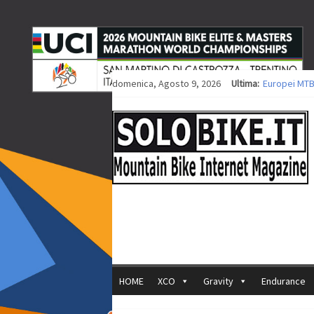
domenica, Agosto 9, 2026
Ultima:
Europei MTB
Procedono i 
Europei XCO: 
Europei XCO:
35ª Marathon
HOME
XCO
Gravity
Endurance