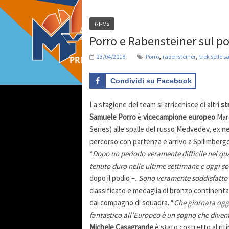
Gf-Mx
Porro e Rabensteiner sul p
,
,
23/04/2018
Porro
rabensteiner
trek selle 
Condividi su Facebook
La stagione del team si arricchisce di altri
st
Samuele Porro
è
vicecampione europeo
Mara
Series) alle spalle del russo Medvedev, ex ner
percorso con partenza e arrivo a Spilimbergo
“
Dopo un periodo veramente difficile nel qua
tenuto duro nelle ultime settimane e oggi so
dopo il podio –
. Sono veramente soddisfatto 
classificato e medaglia di bronzo continent
dal compagno di squadra. “
Che giornata ogg
fantastico all’Europeo è un sogno che diven
Michele Casagrande
è stato costretto al rit