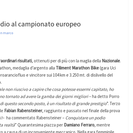
odio al campionato europeo
san marco
raordinari risultati
, ottenuti per di più con la maglia della
Nazionale
.
thon, medaglia d’argento alla
Tiliment Marathon Bike
(gara Uci
oaranciofluo e vincitore sui 104 km e 3.250 mt. di dislivello del
.
le non riuscivo a capire che cosa potesse essermi capitato, ho
no tornato ad avere la gamba dei giorni migliori
– ha detto Porro
di questo secondo posto, è un risultato di grande prestigio
”. Terzo
ale
Fabian Rabensteiner
, raggiunto e passato nel finale della prova
i!
– ha commentato Rabensteiner –
Conquistare un podio
ta realtà
” Quarantesima piazza per
Damiano Ferraro
, mentre
iro a causa di un inconveniente meccanico. Nella gara femminile