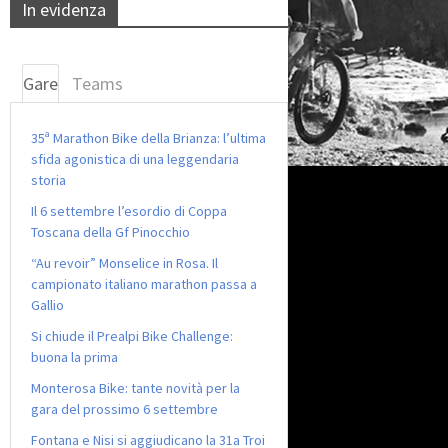
In evidenza
Gare
Teams
35ª Marathon Bike della Brianza: l’ultima
sfida agonistica di una leggendaria
storia
Il 6 settembre l’esordio di Coppa
Toscana della Gf Pinocchio
“Au revoir” Monselice in Rosa. Il
campionato italiano marathon passa a
Gallio
Si chiude il Prealpi Bike Challenge:
buona la prima
Monterosa Bike: tante novità per la
gara del prossimo 6 settembre
Fontana e Nisi si aggiudicano la 31a Troi