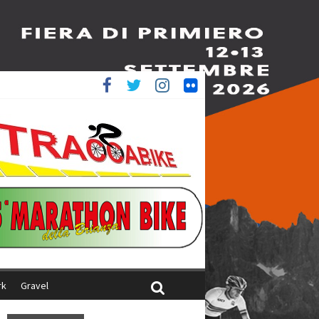
ed è 4^
aliani
rk
Gravel