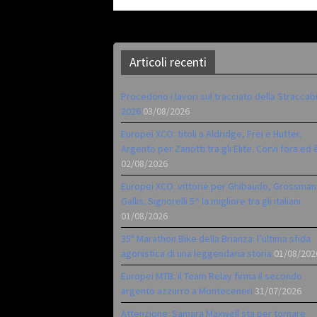
Articoli recenti
Procedono i lavori sul tracciato della Straccab
2026
03/08/2026
Europei XCO: titoli a Aldridge, Frei e Hutter.
Argento per Zanotti tra gli Elite. Corvi fora ed 
02/08/2026
Europei XCO: vittorie per Ghibaudo, Grossman
Gallis. Signorelli 5^ la migliore tra gli italiani
01/08/2026
35ª Marathon Bike della Brianza: l’ultima sfida
agonistica di una leggendaria storia
01/08/202
Europei MTB: il Team Relay firma il secondo
argento azzurro a Monteceneri
31/07/2026
Attenzione: Samara Maxwell sta per tornare