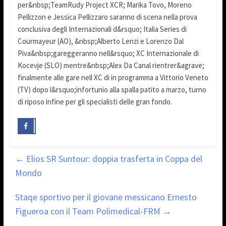
per&nbsp;TeamRudy Project XCR; Marika Tovo, Moreno
Pellizzon e Jessica Pellizzaro saranno di scena nella prova
conclusiva degli Internazionali d&rsquo; Italia Series di
Courmayeur (AO), &nbsp;Alberto Lenzi e Lorenzo Dal
Piva&nbsp;gareggeranno nell&rsquo; XC Internazionale di
Kocevje (SLO) mentre&nbsp;Alex Da Canal rientrer&agrave;
finalmente alle gare nell XC di in programma a Vittorio Veneto
(TV) dopo l&rsquo;infortunio alla spalla patito a marzo, turno
di riposo infine per gli specialisti delle gran fondo.
←
Elios SR Suntour: doppia trasferta in Coppa del
Mondo
Staqe sportivo per il giovane messicano Ernesto
Figueroa con il Team Polimedical-FRM
→