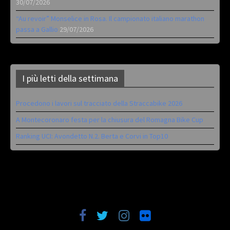
30/07/2026
“Au revoir” Monselice in Rosa. Il campionato italiano marathon
passa a Gallio
29/07/2026
I più letti della settimana
Procedono i lavori sul tracciato della Straccabike 2026
A Montecoronaro festa per la chiusura del Romagna Bike Cup
Ranking UCI: Avondetto N.2. Berta e Corvi in Top10