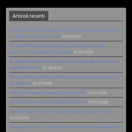
Articoli recenti
Europei XCO: titoli a Aldridge, Frei e Hutter. Argento per Zanotti
tra gli Elite. Corvi fora ed è 4^
02/08/2026
Europei XCO: vittorie per Ghibaudo, Grossmann e Gallis.
Signorelli 5^ la migliore tra gli italiani
01/08/2026
35ª Marathon Bike della Brianza: l’ultima sfida agonistica di una
leggendaria storia
01/08/2026
Europei MTB: il Team Relay firma il secondo argento azzurro a
Monteceneri
31/07/2026
Attenzione: Samara Maxwell sta per tornare
31/07/2026
Europei MTB: a Juri Zanotti l’argento nell’XCC
30/07/2026
Il 6 settembre l’esordio di Coppa Toscana della Gf Pinocchio
31/07/2026
Situazione circuiti Contest360° dopo la Gran Fondo Marradi MTB