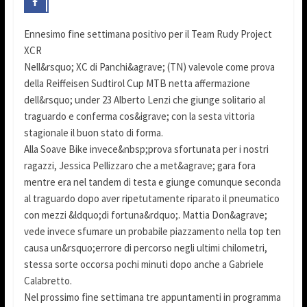
Ennesimo fine settimana positivo per il Team Rudy Project
XCR
Nell&rsquo; XC di Panchi&agrave; (TN) valevole come prova
della Reiffeisen Sudtirol Cup MTB netta affermazione
dell&rsquo; under 23 Alberto Lenzi che giunge solitario al
traguardo e conferma cos&igrave; con la sesta vittoria
stagionale il buon stato di forma.
Alla Soave Bike invece&nbsp;prova sfortunata per i nostri
ragazzi, Jessica Pellizzaro che a met&agrave; gara fora
mentre era nel tandem di testa e giunge comunque seconda
al traguardo dopo aver ripetutamente riparato il pneumatico
con mezzi &ldquo;di fortuna&rdquo;. Mattia Don&agrave;
vede invece sfumare un probabile piazzamento nella top ten
causa un&rsquo;errore di percorso negli ultimi chilometri,
stessa sorte occorsa pochi minuti dopo anche a Gabriele
Calabretto.
Nel prossimo fine settimana tre appuntamenti in programma