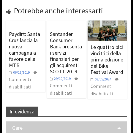
Potrebbe anche interessarti
Paydirt: Santa
Santander
Cruz lancia la
Consumer
nuova
Bank presenta
Le quattro bici
campagna a
i servizi
vincitrici della
favore della
finanziari per
prima edizione
MTB
gli acquirenti
del Bike
SCOTT 2019
Festival Award
06/12/2019
Commenti
29/10/2019
03/05/2024
Commenti
Commenti
disabilitati
disabilitati
disabilitati
In evidenza
Gare