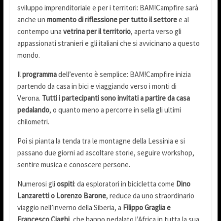
sviluppo imprenditoriale e per i territori: BAM!Campfire sarà
anche un
momento di riflessione per tutto il settore
e al
contempo una
vetrina per il territorio
, aperta verso gli
appassionati stranieri e gli italiani che si avvicinano a questo
mondo.
Il
programma
dell’evento è semplice: BAM!Campfire inizia
partendo da casa in bici e viaggiando verso i monti di
Verona.
Tutti i partecipanti sono invitati a partire da casa
pedalando
, o quanto meno a percorre in sella gli ultimi
chilometri.
Poi si pianta la tenda tra le montagne della Lessinia e si
passano due giorni ad ascoltare storie, seguire workshop,
sentire musica e conoscere persone.
Numerosi gli
ospiti
: da esploratori in bicicletta come
Dino
Lanzaretti o Lorenzo Barone
, reduce da uno straordinario
viaggio nell’inverno della Siberia, a
Filippo Graglia e
Francesco Ciaghi
, che hanno pedalato l’Africa in tutta la sua