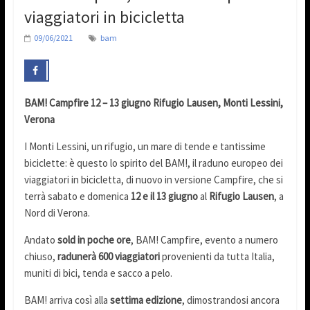
viaggiatori in bicicletta
09/06/2021
bam
BAM! Campfire
12 – 13 giugno
Rifugio Lausen, Monti Lessini,
Verona
I Monti Lessini, un rifugio, un mare di tende e tantissime
biciclette: è questo lo spirito del BAM!, il raduno europeo dei
viaggiatori in bicicletta, di nuovo in versione Campfire, che si
terrà sabato e domenica
12 e il 13 giugno
al
Rifugio Lausen
, a
Nord di Verona.
Andato
sold in poche ore
, BAM! Campfire, evento a numero
chiuso,
radunerà 600 viaggiatori
provenienti da tutta Italia,
muniti di bici, tenda e sacco a pelo.
BAM! arriva così alla
settima edizione
, dimostrandosi ancora