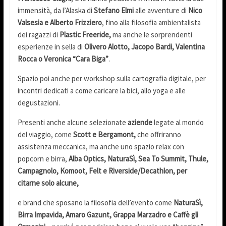
immensità, da l’Alaska di
Stefano Elmi
alle avventure di
Nico
Valsesia e Alberto Frizziero
, fino alla filosofia ambientalista
dei ragazzi di
Plastic Freeride,
ma anche le sorprendenti
esperienze in sella di
Olivero Alotto, Jacopo Bardi, Valentina
Rocca o Veronica “Cara Biga”
.
Spazio poi anche per workshop sulla cartografia digitale, per
incontri dedicati a come caricare la bici, allo yoga e alle
degustazioni.
Presenti anche alcune selezionate
aziende
legate al mondo
del viaggio, come
Scott e Bergamont,
che offriranno
assistenza meccanica, ma anche uno spazio relax con
popcorn e birra,
Alba Optics, NaturaSì, Sea To Summit, Thule,
Campagnolo, Komoot, Felt e Riverside/Decathlon, per
citarne solo alcune,
e brand che sposano la filosofia dell’evento come
NaturaSì,
Birra Impavida, Amaro Gazunt, Grappa Marzadro e Caffè gli