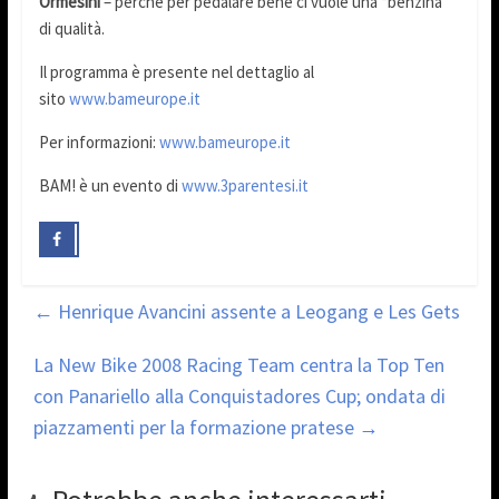
Ormesini
– perché per pedalare bene ci vuole una “benzina”
di qualità.
Il programma è presente nel dettaglio al
sito
www.bameurope.it
Per informazioni:
www.bameurope.it
BAM! è un evento di
www.3parentesi.it
←
Henrique Avancini assente a Leogang e Les Gets
La New Bike 2008 Racing Team centra la Top Ten
con Panariello alla Conquistadores Cup; ondata di
piazzamenti per la formazione pratese
→