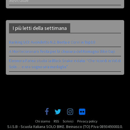
30/07/2026
I più letti della settimana
Ranking UCI: Avondetto N.2. Berta e Corvi in Top10
A Montecoronaro festa per la chiusura del Romagna Bike Cup
Eleonora Farina studia la Black Snake iridata: “Che ricordi in Val di
Sole… e ora sogno una medaglia”
Chi siamo
RSS
Scrivici
Privacy policy
S.I.S.B - Scuola Italiana SOLO BIKE. Beinasco (TO) P.Iva 08934930010.