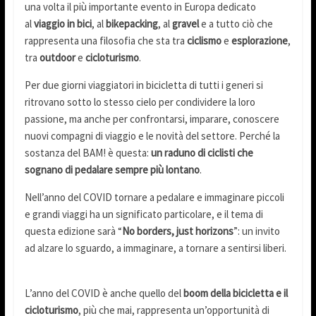
una volta il più importante evento in Europa dedicato
al
viaggio in bici
, al
bikepacking
, al
gravel
e a tutto ciò che
rappresenta una filosofia che sta tra
ciclismo
e
esplorazione
,
tra
outdoor
e
cicloturismo
.
Per due giorni viaggiatori in bicicletta di tutti i generi si
ritrovano sotto lo stesso cielo per condividere la loro
passione, ma anche per confrontarsi, imparare, conoscere
nuovi compagni di viaggio e le novità del settore. Perché la
sostanza del BAM! è questa:
un raduno di ciclisti che
sognano di pedalare sempre più lontano
.
Nell’anno del COVID tornare a pedalare e immaginare piccoli
e grandi viaggi ha un significato particolare, e il tema di
questa edizione sarà “
No borders, just horizons
”: un invito
ad alzare lo sguardo, a immaginare, a tornare a sentirsi liberi.
L’anno del COVID è anche quello del
boom della bicicletta e il
cicloturismo
, più che mai, rappresenta un’opportunità di