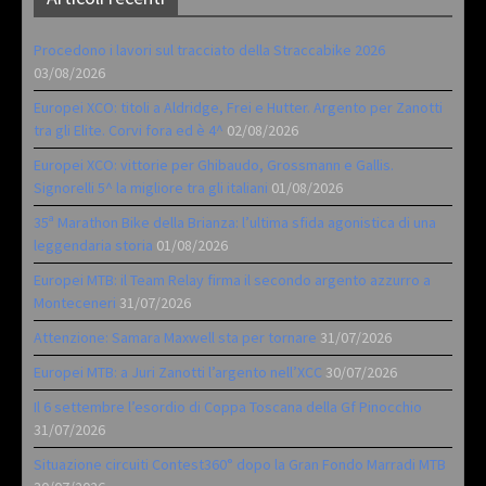
Procedono i lavori sul tracciato della Straccabike 2026
03/08/2026
Europei XCO: titoli a Aldridge, Frei e Hutter. Argento per Zanotti
tra gli Elite. Corvi fora ed è 4^
02/08/2026
Europei XCO: vittorie per Ghibaudo, Grossmann e Gallis.
Signorelli 5^ la migliore tra gli italiani
01/08/2026
35ª Marathon Bike della Brianza: l’ultima sfida agonistica di una
leggendaria storia
01/08/2026
Europei MTB: il Team Relay firma il secondo argento azzurro a
Monteceneri
31/07/2026
Attenzione: Samara Maxwell sta per tornare
31/07/2026
Europei MTB: a Juri Zanotti l’argento nell’XCC
30/07/2026
Il 6 settembre l’esordio di Coppa Toscana della Gf Pinocchio
31/07/2026
Situazione circuiti Contest360° dopo la Gran Fondo Marradi MTB