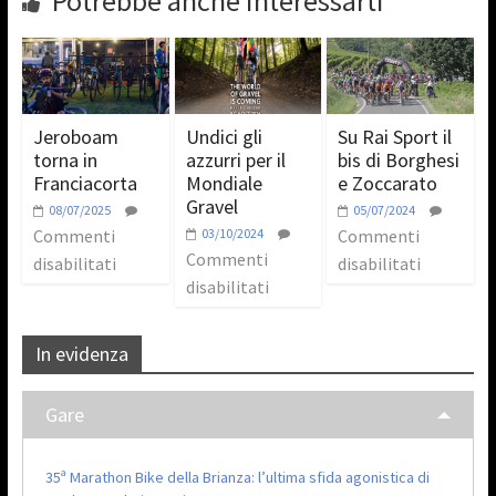
Potrebbe anche interessarti
Jeroboam
Undici gli
Su Rai Sport il
torna in
azzurri per il
bis di Borghesi
Franciacorta
Mondiale
e Zoccarato
Gravel
08/07/2025
05/07/2024
Commenti
03/10/2024
Commenti
Commenti
disabilitati
disabilitati
disabilitati
In evidenza
Gare
35ª Marathon Bike della Brianza: l’ultima sfida agonistica di