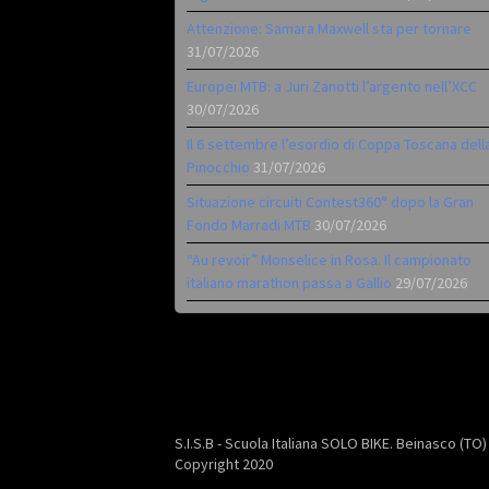
Attenzione: Samara Maxwell sta per tornare
31/07/2026
Europei MTB: a Juri Zanotti l’argento nell’XCC
30/07/2026
Il 6 settembre l’esordio di Coppa Toscana dell
Pinocchio
31/07/2026
Situazione circuiti Contest360° dopo la Gran
Fondo Marradi MTB
30/07/2026
“Au revoir” Monselice in Rosa. Il campionato
italiano marathon passa a Gallio
29/07/2026
S.I.S.B - Scuola Italiana SOLO BIKE. Beinasco (TO
Copyright 2020