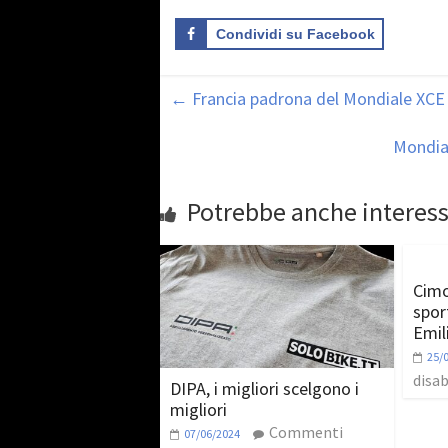
Condividi su Facebook
←
Francia padrona del Mondiale XCE
Mondial
Potrebbe anche interess
Cimo
sport
Emi
25/
disab
DIPA, i migliori scelgono i
migliori
Commenti
07/06/2024