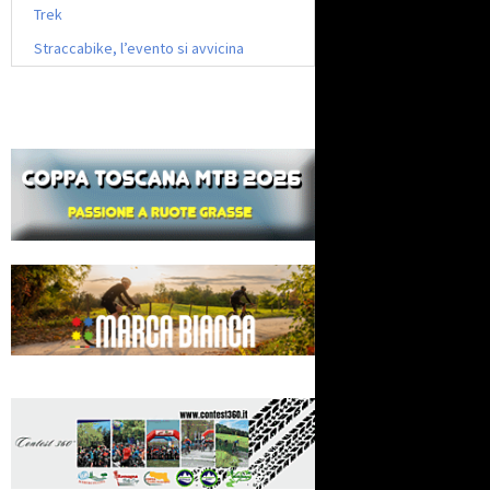
Trek
Straccabike, l’evento si avvicina