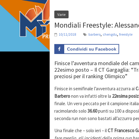
Varie
Mondiali Freestyle: Alessan
,
,
10/11/2018
barbero
chengdu
freestyle
Condividi su Facebook
Finisce l’avventura mondiale del camp
22esimo posto – Il CT Gargaglia: “Tr
preziosi per il ranking Olimpico”
Finisce in semifinale l’avventura azzurra ai
C
Barbero
non va infatti oltre la
22esima posiz
finale. Un vero peccato per il campione italia
racimolando solo
36.60
punti su 100 a disposi
seconda run non sono bastati all’azzurro per
Una finale che – solo ieri – il
CT Francesco Ga
fare meglio, gli incidenti della prima run ha