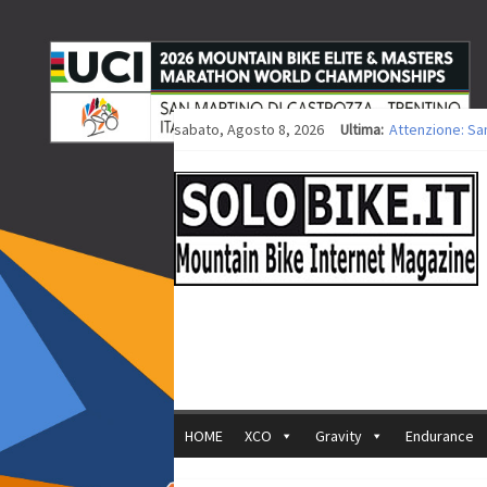
sabato, Agosto 8, 2026
Ultima:
Attenzione: Sa
Europei XCO: tit
Europei XCO: vit
35ª Marathon Bi
Europei MTB: i
HOME
XCO
Gravity
Endurance