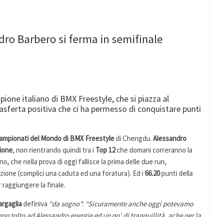
dro Barbero si ferma in semifinale
ione italiano di BMX Freestyle, che si piazza al
asferta positiva che ci ha permesso di conquistare punti
ampionati del Mondo di BMX Freestyle
di Chengdu.
Alessandro
ione
, non rientrando quindi tra i
Top 12
che domani correranno la
no, che nella prova di oggi fallisce la prima delle due run,
zione (complici una caduta ed una foratura). Ed i
66.20
punti della
 raggiungere la finale.
rgaglia
definiva
“da sogno”
:
“Sicuramente anche oggi potevamo
nno tolto ad Alessandro energie ed un po’ di tranquillità, ache per la