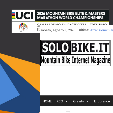
sabato, Agosto 8, 2026
Ultima:
Attenzione: Sa
Europei XCO: tit
Europei XCO: vit
35ª Marathon Bi
Europei MTB: i
HOME
XCO
Gravity
Endurance