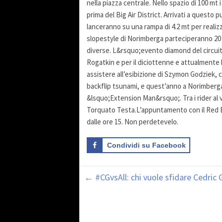
nella piazza centrale. Nello spazio di 100 mt i
prima del Big Air District. Arrivati a questo
lanceranno su una rampa di 4.2 mt per realizz
slopestyle di Norimberga parteciperanno 20 tr
diverse. L&rsquo;evento diamond del circuit
Rogatkin e per il diciottenne e attualmente
assistere all’esibizione di Szymon Godziek, 
backflip tsunami, e quest’anno a Norimberga
&lsquo;Extension Man&rsquo;. Tra i rider al v
Torquato Testa.L’appuntamento con il Red B
dalle ore 15. Non perdetevelo.
Condividi su Facebook
←
#CGvsAll: chi vuole sfidare Cedric 