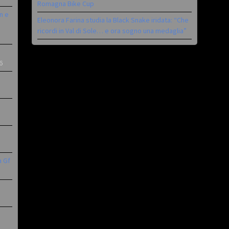
Romagna Bike Cup
n e
Eleonora Farina studia la Black Snake iridata: “Che
ricordi in Val di Sole… e ora sogno una medaglia”
6
a Gf