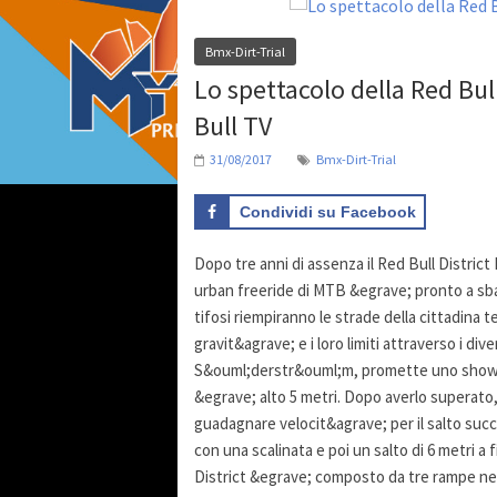
Bmx-Dirt-Trial
Lo spettacolo della Red Bul
Bull TV
31/08/2017
Bmx-Dirt-Trial
Condividi su Facebook
Dopo tre anni di assenza il Red Bull Distric
urban freeride di MTB &egrave; pronto a sbar
tifosi riempiranno le strade della cittadina 
gravit&agrave; e i loro limiti attraverso i div
S&ouml;derstr&ouml;m, promette uno show da
&egrave; alto 5 metri. Dopo averlo superato
guadagnare velocit&agrave; per il salto succ
con una scalinata e poi un salto di 6 metri a
District &egrave; composto da tre rampe nell