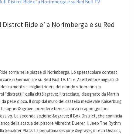
l Distrct Ride e’ a Norimberga e su Red
t Ride torna nelle piazze di Norimberga. Lo spettacolare contest
care in Germania e su Red Bull TV. L’1 e 2 settembre migliaia di
tedesca mentre i migliori riders del mondo sfideranno la
ersi "distretti" della citt&agrave;.Il tracciato, disegnato da Martin
 pelle d’oca. Il drop dal muro del castello medievale Kaiserburg
, bisogner&agrave; prendere bene la curva in appoggio per
essivo. La seconda sezione &egrave; il Box District, che comincia
 fianco della statua del pittore Albrecht Duerer. Il Jeep The Rythm
a Sebalder Platz. La penultima sezione &egrave; il Tech District,