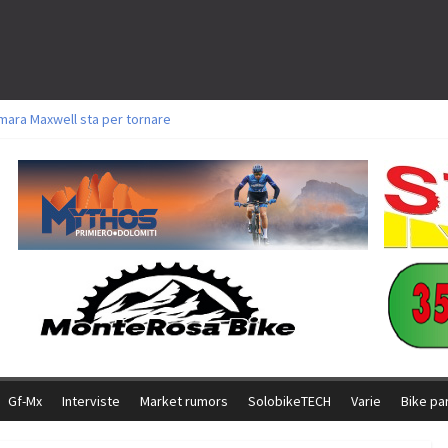
mara Maxwell sta per tornare
oli a Aldridge, Frei e Hutter. Argento per Zanotti tra gli Elite. Corvi fora ed 
torie per Ghibaudo, Grossmann e Gallis. Signorelli 5^ la migliore tra gli itali
ke della Brianza: l’ultima sfida agonistica di una leggendaria storia
l Team Relay firma il secondo argento azzurro a Monteceneri
Gf-Mx
Interviste
Market rumors
SolobikeTECH
Varie
Bike pa