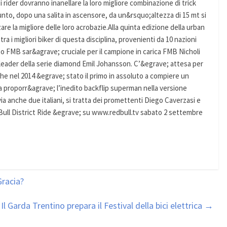
 i rider dovranno inanellare la loro migliore combinazione di trick
 punto, dopo una salita in ascensore, da un&rsquo;altezza di 15 mt si
are la migliore delle loro acrobazie.Alla quinta edizione della urban
a i migliori biker di questa disciplina, provenienti da 10 nazioni
o FMB sar&agrave; cruciale per il campione in carica FMB Nicholi
 leader della serie diamond Emil Johansson. C’&egrave; attesa per
che nel 2014 &egrave; stato il primo in assoluto a compiere un
 proporr&agrave; l’inedito backflip superman nella versione
ia anche due italiani, si tratta dei promettenti Diego Caverzasi e
ull District Ride &egrave; su www.redbull.tv sabato 2 settembre
Gracia?
Il Garda Trentino prepara il Festival della bici elettrica
→