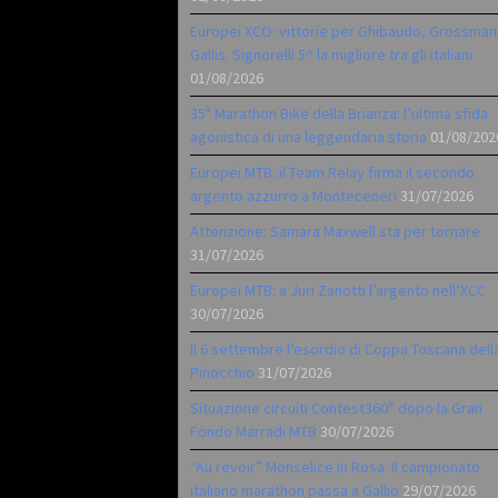
Europei XCO: vittorie per Ghibaudo, Grossman
Gallis. Signorelli 5^ la migliore tra gli italiani
01/08/2026
35ª Marathon Bike della Brianza: l’ultima sfida
agonistica di una leggendaria storia
01/08/202
Europei MTB: il Team Relay firma il secondo
argento azzurro a Monteceneri
31/07/2026
Attenzione: Samara Maxwell sta per tornare
31/07/2026
Europei MTB: a Juri Zanotti l’argento nell’XCC
30/07/2026
Il 6 settembre l’esordio di Coppa Toscana dell
Pinocchio
31/07/2026
Situazione circuiti Contest360° dopo la Gran
Fondo Marradi MTB
30/07/2026
“Au revoir” Monselice in Rosa. Il campionato
italiano marathon passa a Gallio
29/07/2026