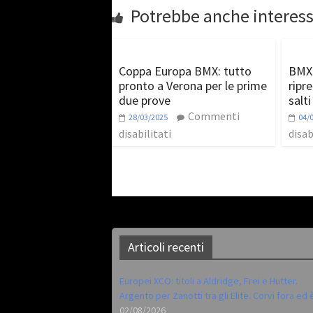
Potrebbe anche interess
Coppa Europa BMX: tutto
BMX 
pronto a Verona per le prime
ripr
due prove
salti
Commenti
28/03/2025
04/
disabilitati
disab
Articoli recenti
Europei XCO: titoli a Aldridge, Frei e Hutter.
Argento per Zanotti tra gli Elite. Corvi fora ed 
02/08/2026