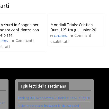
arti
Azzurri in Spagna per
Mondiali Trials: Cristian
endere confidenza con
Bursi 12° tra gli Junior 20
 e pista
Commenti
11/11/2022
Commenti
01/2022
disabilitati
ilitati
I più letti della settimana
Ranking UCI: Avondetto N.2. Berta e Corvi in Top10
è 4^
A Montecoronaro festa per la chiusura del