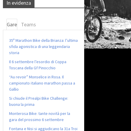
In evidenza
Gare
Teams
35ª Marathon Bike della Brianza: l’ultima
sfida agonistica di una leggendaria
storia
Il 6 settembre l’esordio di Coppa
Toscana della Gf Pinocchio
“Au revoir” Monselice in Rosa. Il
campionato italiano marathon passa a
Gallio
Si chiude il Prealpi Bike Challenge:
buona la prima
Monterosa Bike: tante novità per la
gara del prossimo 6 settembre
Fontana e Nisi si aggiudicano la 31a Troi