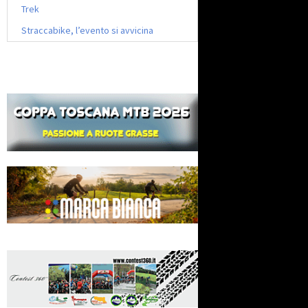
Trek
Straccabike, l’evento si avvicina