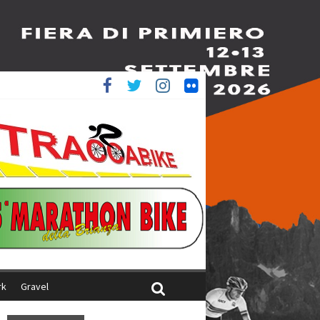
è 4^
ani
rk
Gravel