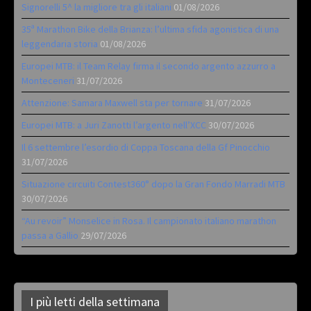
Signorelli 5^ la migliore tra gli italiani
01/08/2026
35ª Marathon Bike della Brianza: l’ultima sfida agonistica di una
leggendaria storia
01/08/2026
Europei MTB: il Team Relay firma il secondo argento azzurro a
Monteceneri
31/07/2026
Attenzione: Samara Maxwell sta per tornare
31/07/2026
Europei MTB: a Juri Zanotti l’argento nell’XCC
30/07/2026
Il 6 settembre l’esordio di Coppa Toscana della Gf Pinocchio
31/07/2026
Situazione circuiti Contest360° dopo la Gran Fondo Marradi MTB
30/07/2026
“Au revoir” Monselice in Rosa. Il campionato italiano marathon
passa a Gallio
29/07/2026
I più letti della settimana