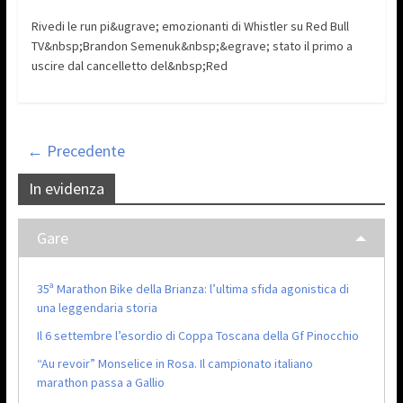
Rivedi le run pi&ugrave; emozionanti di Whistler su Red Bull
TV&nbsp;Brandon Semenuk&nbsp;&egrave; stato il primo a
uscire dal cancelletto del&nbsp;Red
← Precedente
In evidenza
Gare
35ª Marathon Bike della Brianza: l’ultima sfida agonistica di
una leggendaria storia
Il 6 settembre l’esordio di Coppa Toscana della Gf Pinocchio
“Au revoir” Monselice in Rosa. Il campionato italiano
marathon passa a Gallio