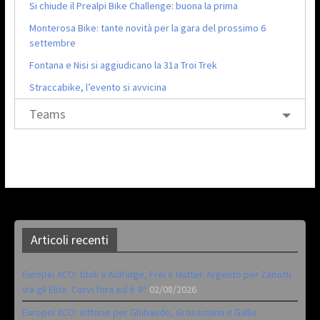
Si chiude il Prealpi Bike Challenge: buona la prima
Monterosa Bike: tante novità per la gara del prossimo 6
settembre
Fontana e Nisi si aggiudicano la 31a Troi Trek
Straccabike, l’evento si avvicina
Teams
Articoli recenti
Europei XCO: titoli a Aldridge, Frei e Hutter. Argento per Zanotti
tra gli Elite. Corvi fora ed è 4^
02/08/2026
Europei XCO: vittorie per Ghibaudo, Grossmann e Gallis.