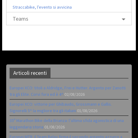
Straccabike, l’evento si avvicina
Teams
Articoli recenti
Europei XCO: titoli a Aldridge, Frei e Hutter. Argento per Zanotti
tra gli Elite. Corvi fora ed è 4^
02/08/2026
Europei XCO: vittorie per Ghibaudo, Grossmann e Gallis.
Signorelli 5^ la migliore tra gli italiani
01/08/2026
35ª Marathon Bike della Brianza: l’ultima sfida agonistica di una
leggendaria storia
01/08/2026
Europei MTB: il Team Relay firma il secondo argento azzurro a