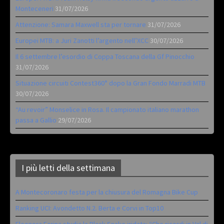
Monteceneri
31/07/2026
Attenzione: Samara Maxwell sta per tornare
31/07/2026
Europei MTB: a Juri Zanotti l’argento nell’XCC
30/07/2026
Il 6 settembre l’esordio di Coppa Toscana della Gf Pinocchio
31/07/2026
Situazione circuiti Contest360° dopo la Gran Fondo Marradi MTB
30/07/2026
“Au revoir” Monselice in Rosa. Il campionato italiano marathon
passa a Gallio
29/07/2026
I più letti della settimana
A Montecoronaro festa per la chiusura del Romagna Bike Cup
Ranking UCI: Avondetto N.2. Berta e Corvi in Top10
Eleonora Farina studia la Black Snake iridata: “Che ricordi in Val di