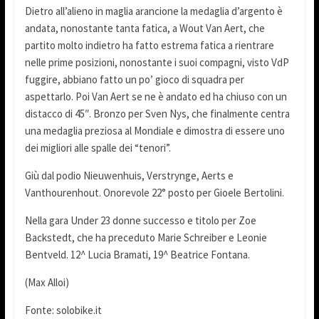
Dietro all’alieno in maglia arancione la medaglia d’argento è
andata, nonostante tanta fatica, a Wout Van Aert, che
partito molto indietro ha fatto estrema fatica a rientrare
nelle prime posizioni, nonostante i suoi compagni, visto VdP
fuggire, abbiano fatto un po’ gioco di squadra per
aspettarlo. Poi Van Aert se ne è andato ed ha chiuso con un
distacco di 45″. Bronzo per Sven Nys, che finalmente centra
una medaglia preziosa al Mondiale e dimostra di essere uno
dei migliori alle spalle dei “tenori”.
Giù dal podio Nieuwenhuis, Verstrynge, Aerts e
Vanthourenhout. Onorevole 22° posto per Gioele Bertolini.
Nella gara Under 23 donne successo e titolo per Zoe
Backstedt, che ha preceduto Marie Schreiber e Leonie
Bentveld. 12^ Lucia Bramati, 19^ Beatrice Fontana.
(Max Alloi)
Fonte: solobike.it