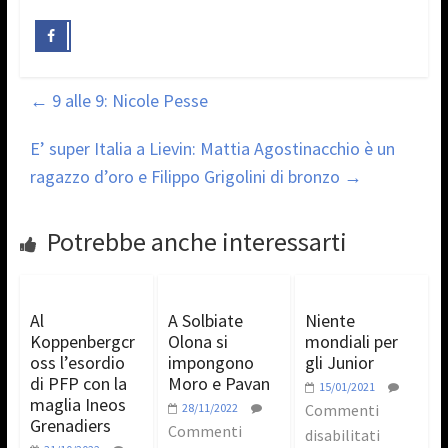
←
9 alle 9: Nicole Pesse
E’ super Italia a Lievin: Mattia Agostinacchio è un
ragazzo d’oro e Filippo Grigolini di bronzo
→
Potrebbe anche interessarti
Al
A Solbiate
Niente
Koppenbergcr
Olona si
mondiali per
oss l’esordio
impongono
gli Junior
di PFP con la
Moro e Pavan
15/01/2021
maglia Ineos
28/11/2022
Commenti
Grenadiers
Commenti
disabilitati