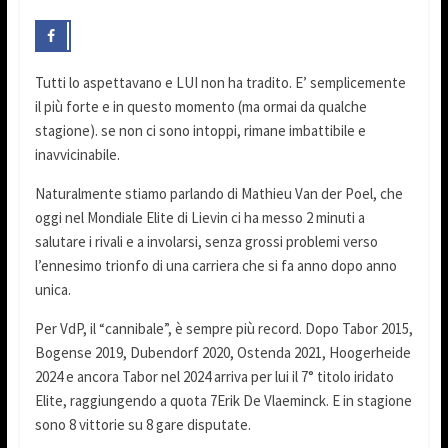
Tutti lo aspettavano e LUI non ha tradito. E’ semplicemente
il più forte e in questo momento (ma ormai da qualche
stagione). se non ci sono intoppi, rimane imbattibile e
inavvicinabile.
Naturalmente stiamo parlando di Mathieu Van der Poel, che
oggi nel Mondiale Elite di Lievin ci ha messo 2 minuti a
salutare i rivali e a involarsi, senza grossi problemi verso
l’ennesimo trionfo di una carriera che si fa anno dopo anno
unica.
Per VdP, il “cannibale”, è sempre più record. Dopo Tabor 2015,
Bogense 2019, Dubendorf 2020, Ostenda 2021, Hoogerheide
2024 e ancora Tabor nel 2024 arriva per lui il 7° titolo iridato
Elite, raggiungendo a quota 7Erik De Vlaeminck. E in stagione
sono 8 vittorie su 8 gare disputate.