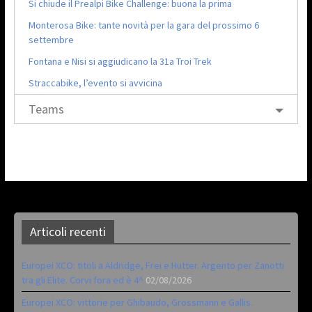
Si chiude il Prealpi Bike Challenge: buona la prima
Monterosa Bike: tante novità per la gara del prossimo 6
settembre
Fontana e Nisi si aggiudicano la 31a Troi Trek
Straccabike, l’evento si avvicina
Teams
Articoli recenti
Europei XCO: titoli a Aldridge, Frei e Hutter. Argento per Zanotti
tra gli Elite. Corvi fora ed è 4^
02/08/2026
Europei XCO: vittorie per Ghibaudo, Grossmann e Gallis.