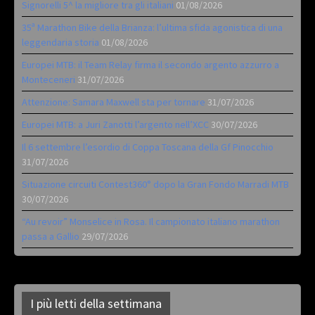
Signorelli 5^ la migliore tra gli italiani
01/08/2026
35ª Marathon Bike della Brianza: l’ultima sfida agonistica di una
leggendaria storia
01/08/2026
Europei MTB: il Team Relay firma il secondo argento azzurro a
Monteceneri
31/07/2026
Attenzione: Samara Maxwell sta per tornare
31/07/2026
Europei MTB: a Juri Zanotti l’argento nell’XCC
30/07/2026
Il 6 settembre l’esordio di Coppa Toscana della Gf Pinocchio
31/07/2026
Situazione circuiti Contest360° dopo la Gran Fondo Marradi MTB
30/07/2026
“Au revoir” Monselice in Rosa. Il campionato italiano marathon
passa a Gallio
29/07/2026
I più letti della settimana