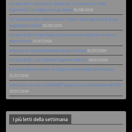
Europei XCO: vittorie per Ghibaudo, Grossmann e Gallis.
Signorelli 5^ la migliore tra gli italiani
01/08/2026
35ª Marathon Bike della Brianza: l’ultima sfida agonistica di una
leggendaria storia
01/08/2026
Europei MTB: il Team Relay firma il secondo argento azzurro a
Monteceneri
31/07/2026
Attenzione: Samara Maxwell sta per tornare
31/07/2026
Europei MTB: a Juri Zanotti l’argento nell’XCC
30/07/2026
Il 6 settembre l’esordio di Coppa Toscana della Gf Pinocchio
31/07/2026
Situazione circuiti Contest360° dopo la Gran Fondo Marradi MTB
30/07/2026
I più letti della settimana