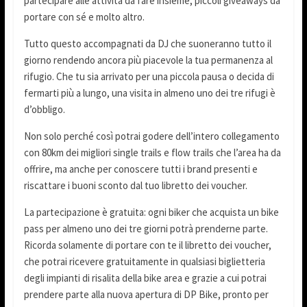
partecipare alle attività da fare insieme, piccoli giveaways da
portare con sé e molto altro.
Tutto questo accompagnati da DJ che suoneranno tutto il
giorno rendendo ancora più piacevole la tua permanenza al
rifugio. Che tu sia arrivato per una piccola pausa o decida di
fermarti più a lungo, una visita in almeno uno dei tre rifugi è
d’obbligo.
Non solo perché così potrai godere dell’intero collegamento
con 80km dei migliori single trails e flow trails che l’area ha da
offrire, ma anche per conoscere tutti i brand presenti e
riscattare i buoni sconto dal tuo libretto dei voucher.
La partecipazione è gratuita: ogni biker che acquista un bike
pass per almeno uno dei tre giorni potrà prenderne parte.
Ricorda solamente di portare con te il libretto dei voucher,
che potrai ricevere gratuitamente in qualsiasi biglietteria
degli impianti di risalita della bike area e grazie a cui potrai
prendere parte alla nuova apertura di DP Bike, pronto per