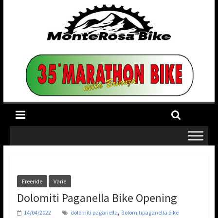
Freeride
Varie
Dolomiti Paganella Bike Opening
,
14/04/2022
dolomiti paganella
dolomitipaganella bike