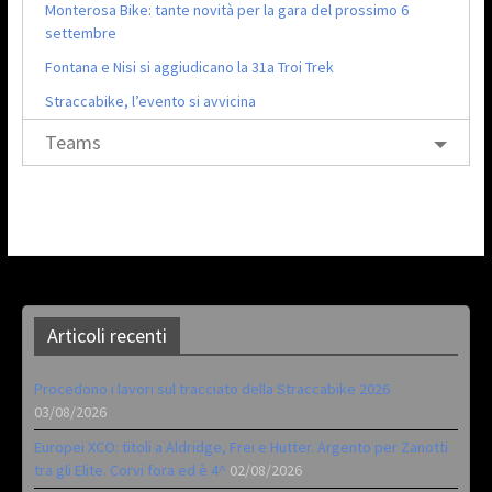
Monterosa Bike: tante novità per la gara del prossimo 6
settembre
Fontana e Nisi si aggiudicano la 31a Troi Trek
Straccabike, l’evento si avvicina
Teams
Articoli recenti
Procedono i lavori sul tracciato della Straccabike 2026
03/08/2026
Europei XCO: titoli a Aldridge, Frei e Hutter. Argento per Zanotti
tra gli Elite. Corvi fora ed è 4^
02/08/2026