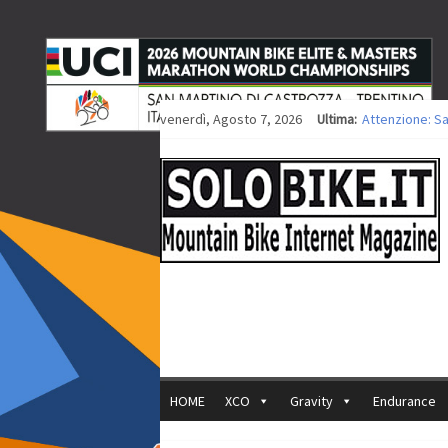
venerdì, Agosto 7, 2026
Ultima:
Attenzione: S
Europei XCO: ti
Europei XCO: vi
35ª Marathon B
Europei MTB: i
HOME
XCO
Gravity
Endurance