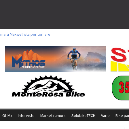
amara Maxwell sta per tornare
toli a Aldridge, Frei e Hutter. Argento per Zanotti tra gli Elite. Corvi fora ed 
ttorie per Ghibaudo, Grossmann e Gallis. Signorelli 5^ la migliore tra gli ital
ike della Brianza: l’ultima sfida agonistica di una leggendaria storia
l Team Relay firma il secondo argento azzurro a Monteceneri
Gf-Mx
Interviste
Market rumors
SolobikeTECH
Varie
Bike pa