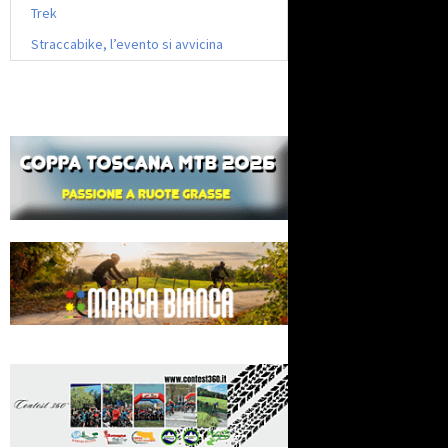
Trek
Straccabike, l’evento si avvicina