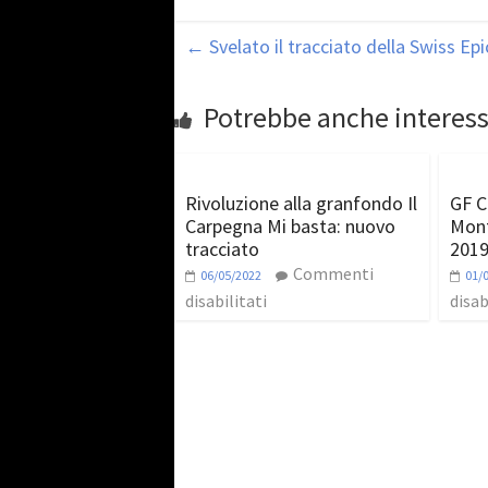
←
Svelato il tracciato della Swiss Epi
Potrebbe anche interess
Rivoluzione alla granfondo Il
GF C
Carpegna Mi basta: nuovo
Mont
tracciato
2019
Commenti
06/05/2022
01/
disabilitati
disab