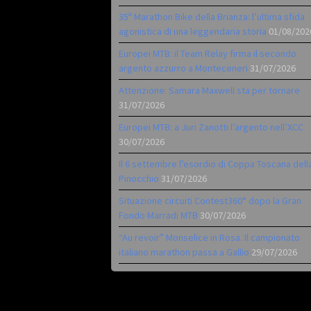
35ª Marathon Bike della Brianza: l’ultima sfida
agonistica di una leggendaria storia
01/08/202
Europei MTB: il Team Relay firma il secondo
argento azzurro a Monteceneri
31/07/2026
Attenzione: Samara Maxwell sta per tornare
31/07/2026
Europei MTB: a Juri Zanotti l’argento nell’XCC
30/07/2026
Il 6 settembre l’esordio di Coppa Toscana dell
Pinocchio
31/07/2026
Situazione circuiti Contest360° dopo la Gran
Fondo Marradi MTB
30/07/2026
“Au revoir” Monselice in Rosa. Il campionato
italiano marathon passa a Gallio
29/07/2026