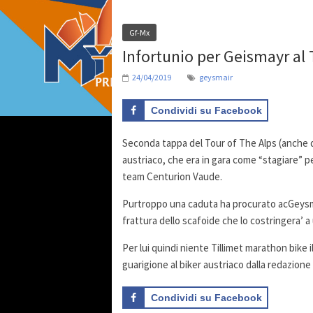
Gf-Mx
Infortunio per Geismayr al
24/04/2019
geysmair
Condividi su Facebook
Seconda tappa del Tour of The Alps (anche de
austriaco, che era in gara come “stagiare” p
team Centurion Vaude.
Purtroppo una caduta ha procurato acGeysma
frattura dello scafoide che lo costringera’ 
Per lui quindi niente Tillimet marathon bike
guarigione al biker austriaco dalla redazione 
Condividi su Facebook