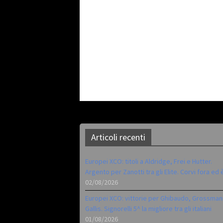
Articoli recenti
Europei XCO: titoli a Aldridge, Frei e Hutter.
Argento per Zanotti tra gli Elite. Corvi fora ed 
02/08/2026
Europei XCO: vittorie per Ghibaudo, Grossman
Gallis. Signorelli 5^ la migliore tra gli italiani
01/08/2026