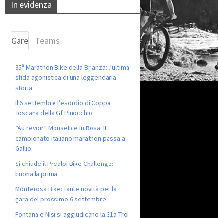
In evidenza
Gare
Teams
35ª Marathon Bike della Brianza: l’ultima
sfida agonistica di una leggendaria
storia
Il 6 settembre l’esordio di Coppa
Toscana della Gf Pinocchio
“Au revoir” Monselice in Rosa. Il
campionato italiano marathon passa a
Gallio
Si chiude il Prealpi Bike Challenge:
buona la prima
Monterosa Bike: tante novità per la
gara del prossimo 6 settembre
Fontana e Nisi si aggiudicano la 31a Troi