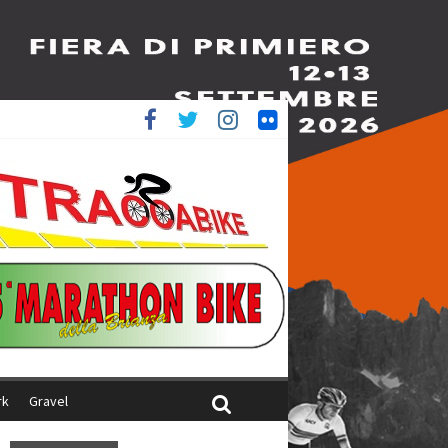
è 4^
iani
rk
Gravel