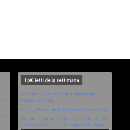
I più letti della settimana
A Montecoronaro festa per la chiusura del
è 4^
Romagna Bike Cup
Ranking UCI: Avondetto N.2. Berta e Corvi in Top10
n e
Eleonora Farina studia la Black Snake iridata: “Che
ricordi in Val di Sole… e ora sogno una medaglia”