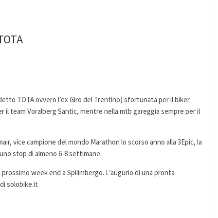
 TOTA
tto TOTA ovvero l’ex Giro del Trentino) sfortunata per il biker
er il team Voralberg Santic, mentre nella mtb gareggia sempre per il
ir, vice campione del mondo Marathon lo scorso anno alla 3Epic, la
a uno stop di almeno 6-8 settimane.
 il prossimo week end a Spilimbergo. L’augurio di una pronta
di solobike.it