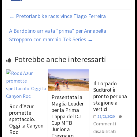
←
Pretorianbike race: vince Tiago Ferreira
A Bardolino arriva la “prima” per Annabella
Stropparo con marchio Tek Series
→
Potrebbe anche interessarti
Il Torpado
Südtirol è
pronto per una
Presentata la
stagione ai
Maglia Leader
Roc d’Azur
vertici
per la Prima
promette
Tappa del DJ
25/02/2020
spettacolo.
Cup MTB
Commenti
Oggi la Canyon
Junior a
disabilitati
Roc
Tregnago