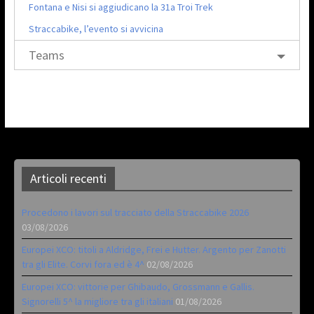
Fontana e Nisi si aggiudicano la 31a Troi Trek
Straccabike, l’evento si avvicina
Teams
Articoli recenti
Procedono i lavori sul tracciato della Straccabike 2026
03/08/2026
Europei XCO: titoli a Aldridge, Frei e Hutter. Argento per Zanotti
tra gli Elite. Corvi fora ed è 4^
02/08/2026
Europei XCO: vittorie per Ghibaudo, Grossmann e Gallis.
Signorelli 5^ la migliore tra gli italiani
01/08/2026