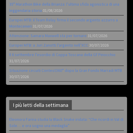
35ª Marathon Bike della Brianza: l’ultima sfida agonistica di una
leggendaria storia
01/08/2026
Europei MTB: il Team Relay firma il secondo argento azzurro a
Monteceneri
31/07/2026
Attenzione: Samara Maxwell sta per tornare
31/07/2026
Europei MTB: a Juri Zanotti l’argento nell’XCC
30/07/2026
Il 6 settembre l’esordio di Coppa Toscana della Gf Pinocchio
31/07/2026
Situazione circuiti Contest360° dopo la Gran Fondo Marradi MTB
30/07/2026
I più letti della settimana
Eleonora Farina studia la Black Snake iridata: “Che ricordi in Val di
Sole… e ora sogno una medaglia”