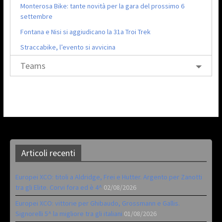
Monterosa Bike: tante novità per la gara del prossimo 6
settembre
Fontana e Nisi si aggiudicano la 31a Troi Trek
Straccabike, l’evento si avvicina
Teams
Articoli recenti
Europei XCO: titoli a Aldridge, Frei e Hutter. Argento per Zanotti
tra gli Elite. Corvi fora ed è 4^
02/08/2026
Europei XCO: vittorie per Ghibaudo, Grossmann e Gallis.
Signorelli 5^ la migliore tra gli italiani
01/08/2026