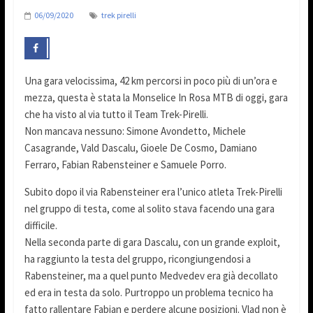
06/09/2020
trek pirelli
Una gara velocissima, 42 km percorsi in poco più di un’ora e
mezza, questa è stata la Monselice In Rosa MTB di oggi, gara
che ha visto al via tutto il Team Trek-Pirelli.
Non mancava nessuno: Simone Avondetto, Michele
Casagrande, Vald Dascalu, Gioele De Cosmo, Damiano
Ferraro, Fabian Rabensteiner e Samuele Porro.
Subito dopo il via Rabensteiner era l’unico atleta Trek-Pirelli
nel gruppo di testa, come al solito stava facendo una gara
difficile.
Nella seconda parte di gara Dascalu, con un grande exploit,
ha raggiunto la testa del gruppo, ricongiungendosi a
Rabensteiner, ma a quel punto Medvedev era già decollato
ed era in testa da solo. Purtroppo un problema tecnico ha
fatto rallentare Fabian e perdere alcune posizioni. Vlad non è