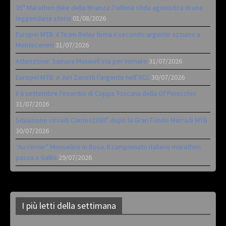
35ª Marathon Bike della Brianza: l’ultima sfida agonistica di una
leggendaria storia
01/08/2026
Europei MTB: il Team Relay firma il secondo argento azzurro a
Monteceneri
31/07/2026
Attenzione: Samara Maxwell sta per tornare
31/07/2026
Europei MTB: a Juri Zanotti l’argento nell’XCC
30/07/2026
Il 6 settembre l’esordio di Coppa Toscana della Gf Pinocchio
31/07/2026
Situazione circuiti Contest360° dopo la Gran Fondo Marradi MTB
30/07/2026
“Au revoir” Monselice in Rosa. Il campionato italiano marathon
passa a Gallio
29/07/2026
I più letti della settimana