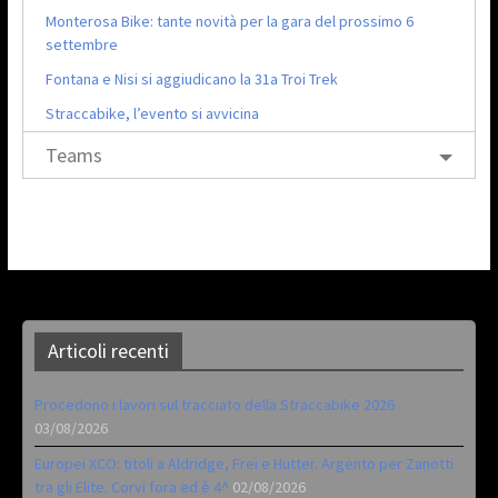
Monterosa Bike: tante novità per la gara del prossimo 6
settembre
Fontana e Nisi si aggiudicano la 31a Troi Trek
Straccabike, l’evento si avvicina
Teams
Articoli recenti
Procedono i lavori sul tracciato della Straccabike 2026
03/08/2026
Europei XCO: titoli a Aldridge, Frei e Hutter. Argento per Zanotti
tra gli Elite. Corvi fora ed è 4^
02/08/2026