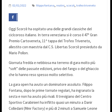
,
,
,
02/01/2022
filippo fontana
realini
scorzè
trofeo triveneto
Oggi Scorzè ha ospitato una delle grandi classiche del
ciclcoross italiano. In terra veneziana si è corso il 47° Gran
Premio Cartoveneta, 11^ tappa del Trofeo Triveneto,
allestito con maestria dal C.S. Libertas Scorzè presieduto da
Mario Pollon.
Giornata fredda e nebbiosa ma terreno di gara molto più
“soft” delle passate edizioni, privo del fango o del ghiaccio
che lo hanno reso spesso molto selettivo.
La gara open ha avuto un dominatore assoluto. Filippo
Fontana, dopo le prime tornate regolari, ha ingranato la
sesta e non ha avuto più rivali. Il trevigiano del Centro
Sportivo Carabinieri ha inflitto quasi un minuto a Danir
Colledani (Mmr Factory) e più di 2 minuti a Samuele Leone