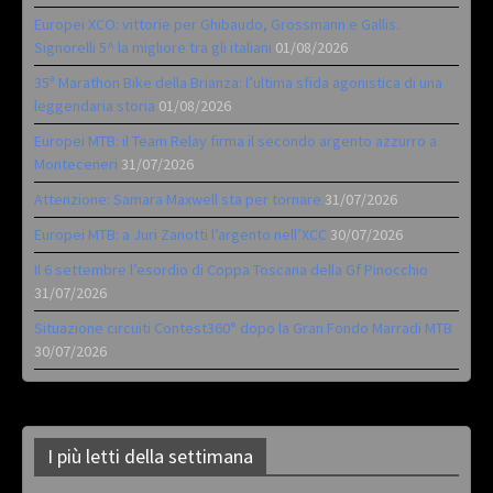
Europei XCO: vittorie per Ghibaudo, Grossmann e Gallis.
Signorelli 5^ la migliore tra gli italiani
01/08/2026
35ª Marathon Bike della Brianza: l’ultima sfida agonistica di una
leggendaria storia
01/08/2026
Europei MTB: il Team Relay firma il secondo argento azzurro a
Monteceneri
31/07/2026
Attenzione: Samara Maxwell sta per tornare
31/07/2026
Europei MTB: a Juri Zanotti l’argento nell’XCC
30/07/2026
Il 6 settembre l’esordio di Coppa Toscana della Gf Pinocchio
31/07/2026
Situazione circuiti Contest360° dopo la Gran Fondo Marradi MTB
30/07/2026
I più letti della settimana