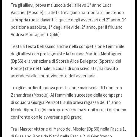
Tra gli allievi, prova maiuscola dell’allievo 1° anno Luca
Vaccher (Mosole). L’atleta trevigiano ha trionfato mettendo
la propria ruota davanti a quelle degli avversari del 2° anno. 2^
posizione assoluta, 1° degli allievi del 2° anno, per il friulano
Andrea Montagner (Dp66).
Testa a testa bellissimo anche nella competizione femminile
degli allievi con protagoniste la friulana Martina Montagner
(Dp66) e la veneziana di Scorzè Alice Bulegato (Sportivi del
Ponte) che nel finale, a causa di una scivolata, ha dovuto
arrendersi allo sprint vincente dell’avversaria.
Tra gli esordienti nuova prestazione maiuscola di Leonardo
Zanandrea (Mosole). Al femminile successo della compagna
di squadra Giorgia Pellizotti sulla brava ragazza del 1° anno
Nicole Righetto (Velociraptors) che ha stupito tutti nel primo
confronto con le avversarie più grandi.
Tra i Master vittorie di Marco del Missier (Dp66) nella Fascia 1,
di Graziano Bonalda (Stm) nella Fascia 2, di Gianfranco