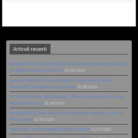
Articoli recenti
Europei XCO: titoli a Aldridge, Frei e Hutter. Argento per Zanotti
tra gli Elite. Corvi fora ed è 4^
02/08/2026
Europei XCO: vittorie per Ghibaudo, Grossmann e Gallis.
Signorelli 5^ la migliore tra gli italiani
01/08/2026
35ª Marathon Bike della Brianza: l’ultima sfida agonistica di una
leggendaria storia
01/08/2026
Europei MTB: il Team Relay firma il secondo argento azzurro a
Monteceneri
31/07/2026
Attenzione: Samara Maxwell sta per tornare
31/07/2026