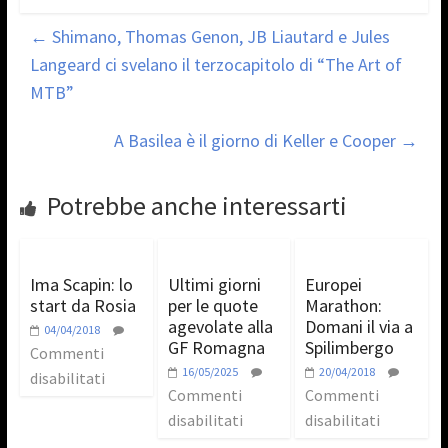
←
Shimano, Thomas Genon, JB Liautard e Jules
Langeard ci svelano il terzocapitolo di “The Art of
MTB”
A Basilea è il giorno di Keller e Cooper
→
Potrebbe anche interessarti
Ima Scapin: lo
Ultimi giorni
Europei
start da Rosia
per le quote
Marathon:
agevolate alla
Domani il via a
04/04/2018
GF Romagna
Spilimbergo
Commenti
16/05/2025
20/04/2018
disabilitati
Commenti
Commenti
disabilitati
disabilitati