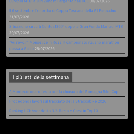
Europei MTB: a Juri Zanotti l’argento nell’XCC
30/07/2026
Il 6 settembre l’esordio di Coppa Toscana della Gf Pinocchio
31/07/2026
Situazione circuiti Contest360° dopo la Gran Fondo Marradi MTB
30/07/2026
“Au revoir” Monselice in Rosa. Il campionato italiano marathon
passa a Gallio
29/07/2026
I più letti della settimana
A Montecoronaro festa per la chiusura del Romagna Bike Cup
Procedono i lavori sul tracciato della Straccabike 2026
Ranking UCI: Avondetto N.2. Berta e Corvi in Top10