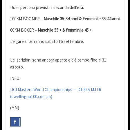
Due i percorsi previsti a seconda dell’età.
100KM BOOMER –
Maschile 35-54 anni & Femminile 35-44 anni
60KM BOXER –
Maschile 55 + & femminile 45 +
Le gare si terranno sabato 16 settembre.
Le iscrizioni sono ancora aperte e c’è tempo fino al 31
agosto.
INFO:
UCI Masters World Championships — D100 & MJTR
(dwellingup100.com.au)
(MM)