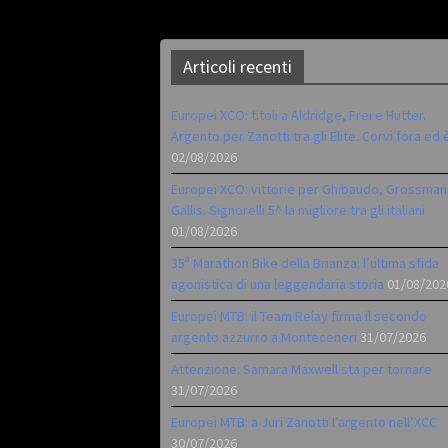
Articoli recenti
Europei XCO: titoli a Aldridge, Frei e Hutter.
Argento per Zanotti tra gli Elite. Corvi fora ed 
02/08/2026
Europei XCO: vittorie per Ghibaudo, Grossman
Gallis. Signorelli 5^ la migliore tra gli italiani
01/08/2026
35ª Marathon Bike della Brianza: l’ultima sfida
agonistica di una leggendaria storia
01/08/202
Europei MTB: il Team Relay firma il secondo
argento azzurro a Monteceneri
31/07/2026
Attenzione: Samara Maxwell sta per tornare
31/07/2026
Europei MTB: a Juri Zanotti l’argento nell’XCC
30/07/2026