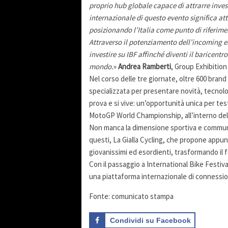
proprio hub globale capace di attrarre invest
internazionale di questo evento significa att
posizionando l’Italia come punto di riferimen
Attraverso il potenziamento dell’incoming es
investire su IBF affinché diventi il baricentro 
mondo.
»
Andrea Ramberti
, Group Exhibitio
Nel corso delle tre giornate, oltre 600 bran
specializzata per presentare novità, tecnologi
prova e si vive: un’opportunità unica per te
MotoGP World Championship, all’interno del 
Non manca la dimensione sportiva e community
questi, La Gialla Cycling, che propone appunt
giovanissimi ed esordienti, trasformando il f
Con il passaggio a International Bike Festiv
una piattaforma internazionale di connession
Fonte: comunicato stampa
Condividi su Facebook