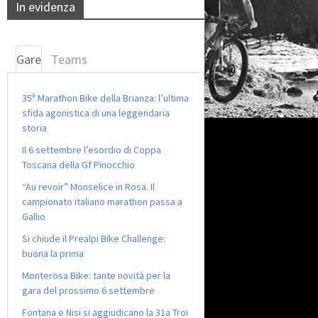
In evidenza
Gare
Teams
35ª Marathon Bike della Brianza: l’ultima
sfida agonistica di una leggendaria
storia
Il 6 settembre l’esordio di Coppa
Toscana della Gf Pinocchio
“Au revoir” Monselice in Rosa. Il
campionato italiano marathon passa a
Gallio
Si chiude il Prealpi Bike Challenge:
buona la prima
Monterosa Bike: tante novità per la
gara del prossimo 6 settembre
Fontana e Nisi si aggiudicano la 31a Troi