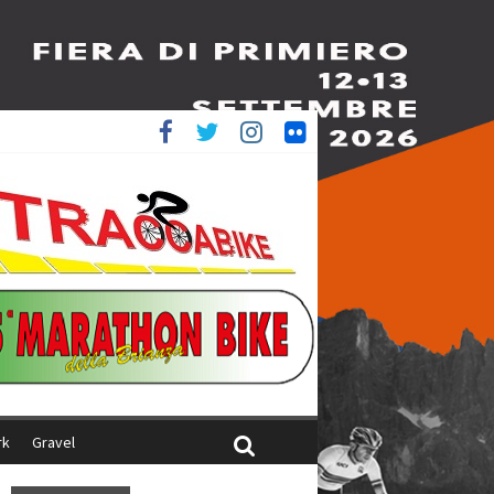
è 4^
iani
rk
Gravel