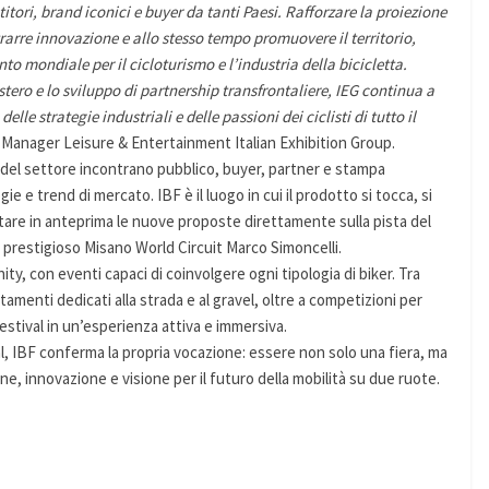
itori, brand iconici e buyer da tanti Paesi. Rafforzare la proiezione
rarre innovazione e allo stesso tempo promuovere il territorio,
to mondiale per il cicloturismo e l’industria della bicicletta.
tero e lo sviluppo di partnership transfrontaliere, IEG continua a
delle strategie industriali e delle passioni dei ciclisti di tutto il
n Manager Leisure & Entertainment Italian Exhibition Group.
d del settore incontrano pubblico, buyer, partner e stampa
e e trend di mercato. IBF è il luogo in cui il prodotto si tocca, si
stare in anteprima le nuove proposte direttamente sulla pista del
prestigioso Misano World Circuit Marco Simoncelli.
, con eventi capaci di coinvolgere ogni tipologia di biker. Tra
amenti dedicati alla strada e al gravel, oltre a competizioni per
estival in un’esperienza attiva e immersiva.
al, IBF conferma la propria vocazione: essere non solo una fiera, ma
e, innovazione e visione per il futuro della mobilità su due ruote.