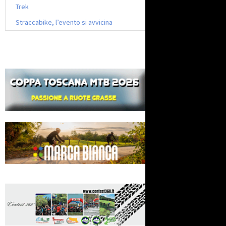
Trek
Straccabike, l’evento si avvicina