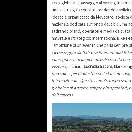
scala globale. Il passaggio al naming Intern
uno status già acquisito, rendendo esplicita
Ideato e organizzato da Movestro, società d
nazionale dedicata al mondo della bici, ma ne
attirando brand, operatori e media da tutta 
naturale e strategico: International Bike Fe
l’ambizione di un evento che parla sempre pi
«
Il passaggio da Italian a International Bik
conseguenza di un percorso di crescita che ne
visione
», dichiara
Lucrezia Sacchi
, Marketing
non solo – per l’industria della bici: un lu
internazionale. Questo cambio rappresenta 
globale e di attrarre sempre più operatori, 
dall’estero
.»