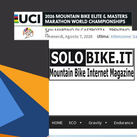
venerdì, Agosto 7, 2026
Ultima:
Attenzione: S
Europei XCO: ti
Europei XCO: vi
35ª Marathon B
Europei MTB: i
HOME
XCO
Gravity
Endurance