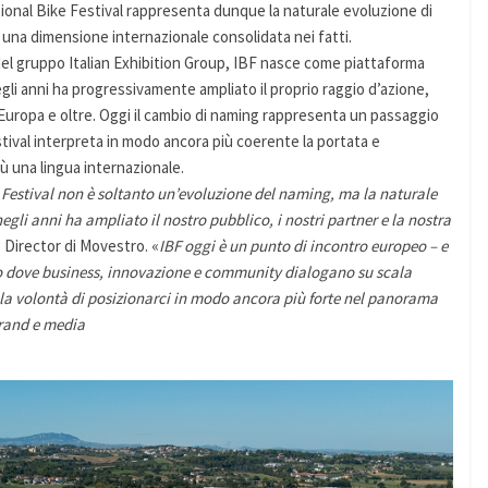
ational Bike Festival rappresenta dunque la naturale evoluzione di
 una dimensione internazionale consolidata nei fatti.
el gruppo Italian Exhibition Group, IBF nasce come piattaforma
gli anni ha progressivamente ampliato il proprio raggio d’azione,
Europa e oltre. Oggi il cambio di naming rappresenta un passaggio
stival interpreta in modo ancora più coerente la portata e
ù una lingua internazionale.
e Festival non è soltanto un’evoluzione del naming, ma la naturale
gli anni ha ampliato il nostro pubblico, i nostri partner e la nostra
 Director di Movestro. «
IBF oggi è un punto di incontro europeo – e
ogo dove business, innovazione e community dialogano su scala
la volontà di posizionarci in modo ancora più forte nel panorama
brand e media