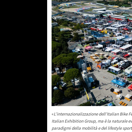
«
L’internazionalizzazione dell’Italian Bike F
Italian Exhibition Group, ma è la naturale e
paradigmi della mobilità e del lifestyle sport