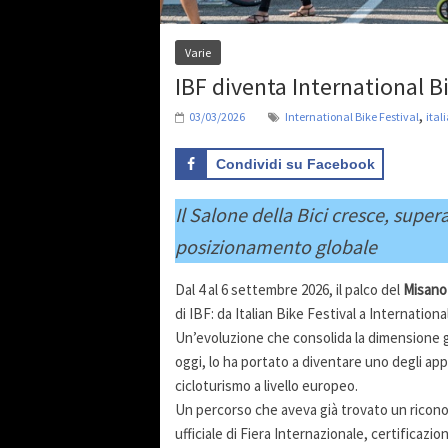
Varie
IBF diventa International B
,
03/03/2026
International Bike Festival
ital
Condividi su Facebook
Il Salone della Bici cresce, supera
posizionamento globale
Dal 4 al 6 settembre 2026, il palco del
Misano 
di IBF: da Italian Bike Festival a Internationa
Un’evoluzione che consolida la dimensione gl
oggi, lo ha portato a diventare uno degli appu
cicloturismo a livello europeo.
Un percorso che aveva già trovato un ricono
ufficiale di Fiera Internazionale, certificazi