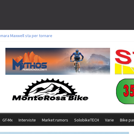
amara Maxwell sta per tornare
toli a Aldridge, Frei e Hutter. Argento per Zanotti tra gli Elite. Corvi fora ed 
ttorie per Ghibaudo, Grossmann e Gallis. Signorelli 5^ la migliore tra gli ital
ike della Brianza: l’ultima sfida agonistica di una leggendaria storia
l Team Relay firma il secondo argento azzurro a Monteceneri
Gf-Mx
Interviste
Market rumors
SolobikeTECH
Varie
Bike pa