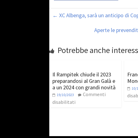
←
XC Albenga, sarà un anticipo di C
Aperte le prevendit
Potrebbe anche interess
Il Rampitek chiude il 2023
Fran
preparandosi al Gran Galà e
Mond
a un 2024 con grandi novità
10/
Commenti
19/10/2023
disab
disabilitati