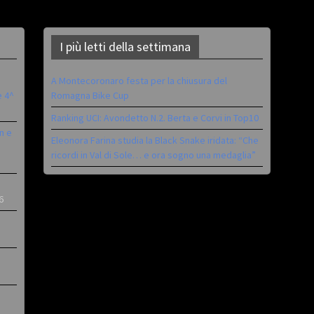
I più letti della settimana
A Montecoronaro festa per la chiusura del
è 4^
Romagna Bike Cup
Ranking UCI: Avondetto N.2. Berta e Corvi in Top10
n e
Eleonora Farina studia la Black Snake iridata: “Che
ricordi in Val di Sole… e ora sogno una medaglia”
6